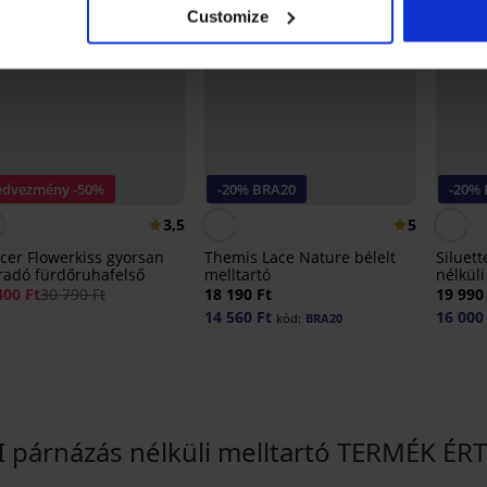
Customize
edvezmény -50%
-20% BRA20
-20%
3,5
5
cer Flowerkiss gyorsan
Themis Lace Nature bélelt
Siluet
radó fürdőruhafelső
melltartó
nélküli
400 Ft
30 790 Ft
18 190 Ft
19 990
14 560 Ft
16 000
kód:
BRA20
II párnázás nélküli melltartó TERMÉK É