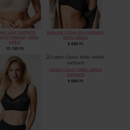
wer Lace melltartó
Bellinda Cotton Bra melltartó,
bbítő hatással, bélés
bélés nélküli
nélkül
9 090 Ft
15 180 Ft
Cotton Classic bélés nélküli
melltartó
9 090 Ft