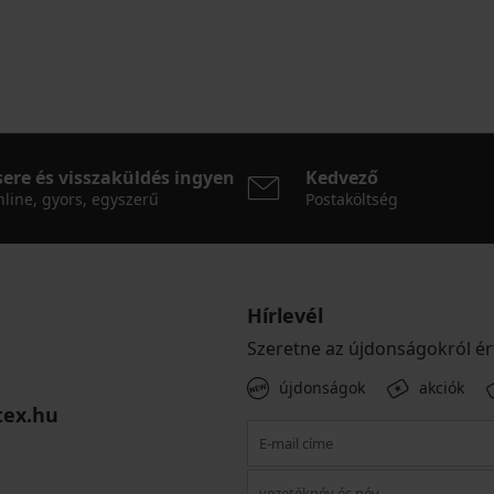
sere és visszaküldés ingyen
Kedvező
line, gyors, egyszerű
Postaköltség
Hírlevél
Szeretne az újdonságokról ér
újdonságok
akciók
tex.hu