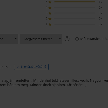
5
1x
4
0x
3
0x
2
0x
1
0x
Mérettanácsadó 
5-in. l.
Ellenőrzött vásárló
or alapján rendeltem. Mindenhol tökéletesen illeszkedik. Nagyon
s nem bántam meg. Mindenkinek ajánlom, Köszönöm :)