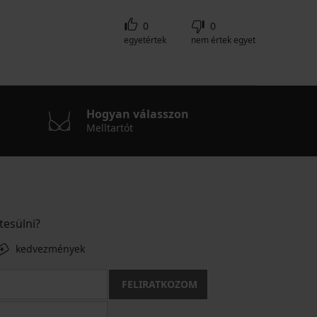
0
0
egyetértek
nem értek egyet
Hogyan válasszon
Melltartót
tesülni?
kedvezmények
FELIRATKOZOM