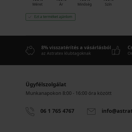
Méret
Ár
Minőség
Szín
Ezt a terméket ajánlom
8% visszatérítés a vásárlásból
C
az Astratex klubtagoknak
On
Ügyfélszolgálat
Munkanapokon 8:00 - 16:00 óra között
06 1 765 4767
info@astra