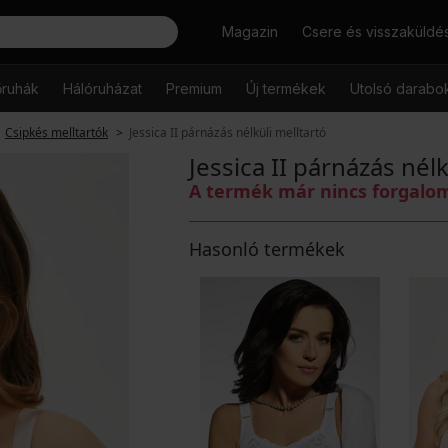
Keresés
Magazin
Csere és visszaküldé
őruhák
Hálóruházat
Premium
Új termékek
Utolsó darabo
Csipkés melltartók
Jessica II párnázás nélküli melltartó
Jessica II párnázás nélk
A termék már nincs forgal
Hasonló termékek