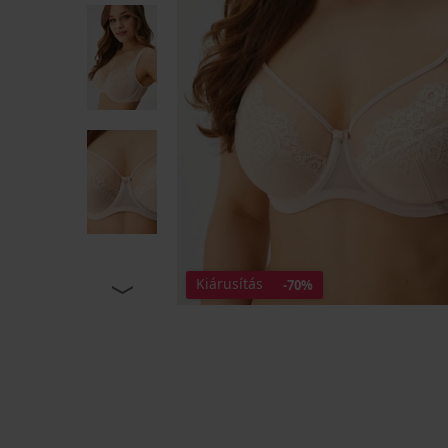
Kiárusítás
-70%