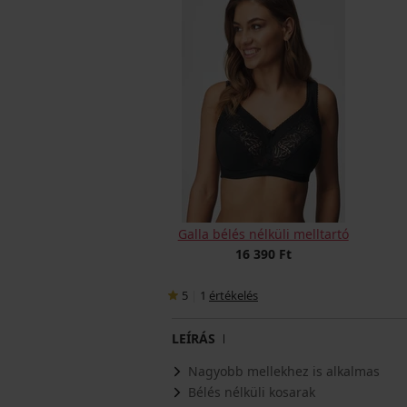
Galla bélés nélküli melltartó
16 390 Ft
5
|
1
értékelés
LEÍRÁS
Nagyobb mellekhez is alkalmas
Bélés nélküli kosarak