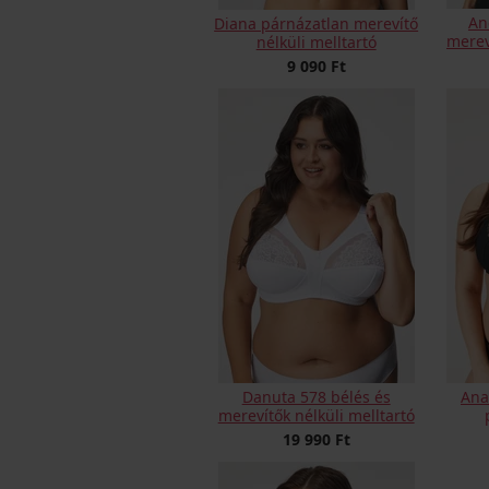
An
Diana párnázatlan merevítő
merev
nélküli melltartó
9 090 Ft
Danuta 578 bélés és
Ana
merevítők nélküli melltartó
19 990 Ft