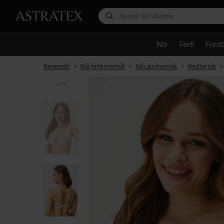
Női
Férfi
Fürd
Bevezető
Női fehérneműk
Női alsóneműk
Melltartók