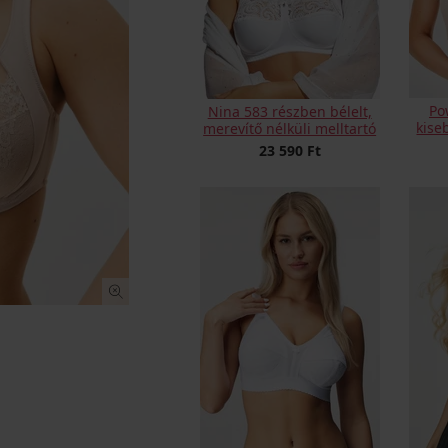
Po
Nina 583 részben bélelt,
kise
merevítő nélküli melltartó
23 590 Ft