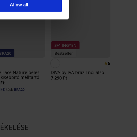
Allow all
3+1 INGYEN
 BRA20
Bestseller
5
te Lace Nature bélés
DIVA by IVA brazil női alsó
 kisebbítő melltartó
7 290 Ft
 Ft
 Ft
kód:
BRA20
RTÉKELÉSE