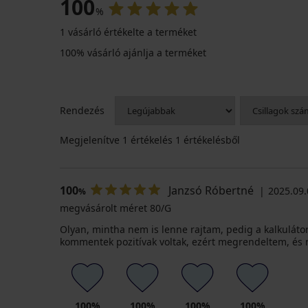
100
%
1 vásárló értékelte a terméket
100% vásárló ajánlja a terméket
Rendezés
Megjelenítve
1
értékelés 1 értékelésből
100
Janzsó Róbertné
2025.09.0
%
megvásárolt méret 80/G
Olyan, mintha nem is lenne rajtam, pedig a kalkulát
kommentek pozitívak voltak, ezért megrendeltem, é
100%
100%
100%
100%