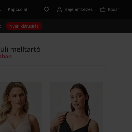
s
Kapcsolat
Bejelentkezés
Kosár
k
Nyári kiárusítás
üli melltartó
omban