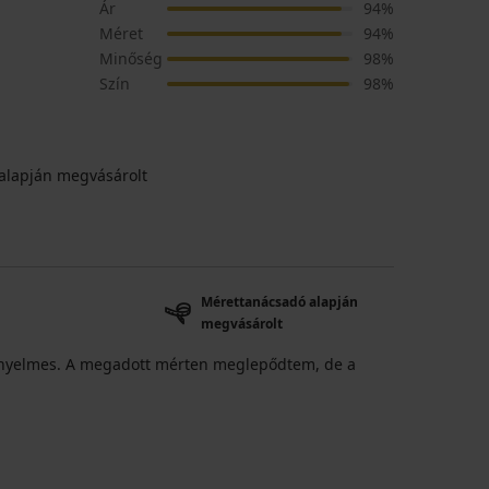
Ár
94%
Méret
94%
Minőség
98%
Szín
98%
alapján megvásárolt
Mérettanácsadó alapján
megvásárolt
 kényelmes. A megadott mérten meglepődtem, de a