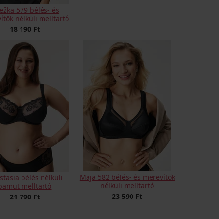
ežka 579 bélés- és
ítők nélküli melltartó
18 190 Ft
Maja 582 bélés- és merevítők
stasia bélés nélküli
nélküli melltartó
pamut melltartó
23 590 Ft
21 790 Ft