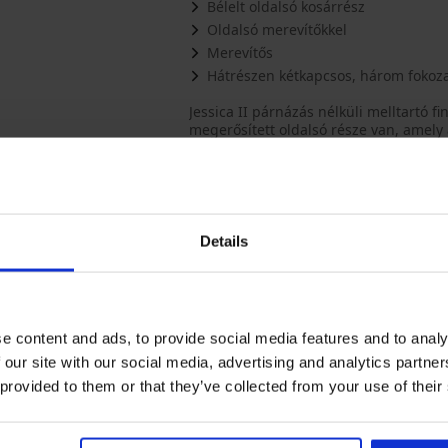
Bélelt oldalsó kosárrész
Oldalsó merevítőkkel
Merevítős
Hátrészen kétkapcsos, három fokoza
Jessica II párnázás nélküli melltartó 
megerősített oldalsó része van, amely 
párnázott pántjai elbírják a nagyobb me
Anyag
66% po
Tételkód
64762
Márka
Rosm
Gyártó
NEW R
Riga, 
Details
Többet mutat
Talán tetszeni fog
e content and ads, to provide social media features and to analy
LIMITED
 our site with our social media, advertising and analytics partn
 provided to them or that they’ve collected from your use of their