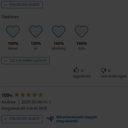
Ellenőrzött vásárló
Tökéletes
100%
100%
100%
100%
Méret
Ár
Minőség
Szín
Ezt a terméket ajánlom
0
0
egyetértek
nem értek egyet
100
%
Andrea
2025.03.06-in. l.
megvásárolt méret 80/E
Mérettanácsadó alapján
Ellenőrzött vásárló
megvásárolt