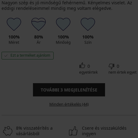
Nagyon szép és jó minőségű fehérnemű. Kényelmes viselet. Az
eddigi rendeléseimmel mindig meg voltam elégedve.
100%
80%
100%
100%
Méret
Ár
Minőség
Szín
Ezt a terméket ajánlom
0
0
egyetértek
nem értek egyet
TOVÁBBI
3
MEGJELENÍTÉSE
Minden értékelés (44)
8% visszatérítés a
Csere és visszaküldés
vásárlásból
ingyen