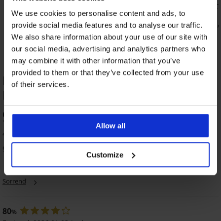
ó
Gossard Encore II melltartó, bélelt
Lara bralet
We use cookies to personalise content and ads, to
39 090 Ft
21 790 Ft
17 440 Ft
provide social media features and to analyse our traffic.
kó
We also share information about your use of our site with
our social media, advertising and analytics partners who
may combine it with other information that you’ve
provided to them or that they’ve collected from your use
Livia luxus alakformáló body TERMÉK
of their services.
ÉRTÉKELÉSE
94
%
Allow all
44 vásárló értékelte a terméket
5
4,9
5
4,9
5
97% vásárló ajánlja a terméket
Customize
Lora
Stella
Phoebe
BESTSELLER
alakformáló
karcsúsító
alakformáló
Sanremo
Sorrend
Elsie
body
body,
body,
Big
alakformáló
nadrágszárakkal
nyitott
alakformáló
16 190
body
ágyékrésszel
női
21 790
Ft
16 390
body
18 190
80
Ft
%
Ft
Ft
22 690