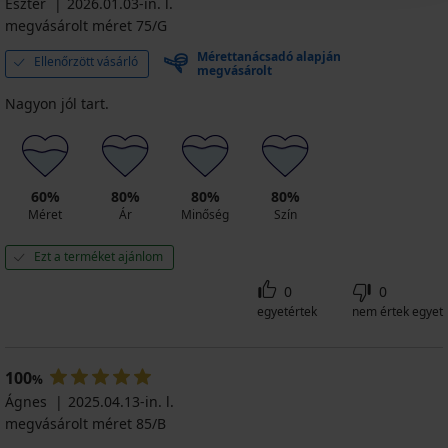
Eszter
2026.01.03-in. l.
Ft
megvásárolt méret 75/G
Mérettanácsadó alapján
Ellenőrzött vásárló
megvásárolt
Nagyon jól tart.
60%
80%
80%
80%
Méret
Ár
Minőség
Szín
Ezt a terméket ajánlom
0
0
egyetértek
nem értek egyet
100
%
Ágnes
2025.04.13-in. l.
megvásárolt méret 85/B