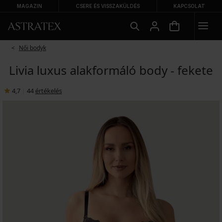
MAGAZIN
CSERE ÉS VISSZAKÜLDÉS
KAPCSOLAT
Női bodyk
Livia luxus alakformáló body - fekete
4,7
|
44
értékelés