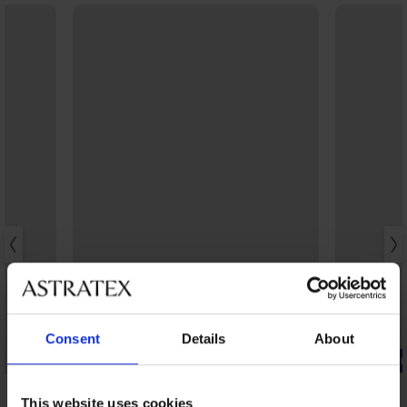
Consent
Details
About
PREMIUM
-20% BRA2
4,8
5
This website uses cookies