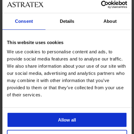
A legkedveltebb márkák
Jadea
Consent
Details
About
A leggyakrabban választott színek
rózsaszín
szürke
This website uses cookies
A leggyakrabban választott méretek
We use cookies to personalise content and ads, to
M
S
L
provide social media features and to analyse our traffic.
We also share information about your use of our site with
our social media, advertising and analytics partners who
may combine it with other information that you’ve
8% visszatérítés a
Csere és visszaküldés
provided to them or that they’ve collected from your use
vásárlásból
ingyen
of their services.
Kedvező
Hogyan válasszon
Allow all
Ügyfélszolgálat