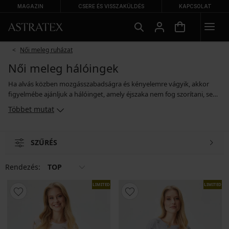
MAGAZIN
CSERE ÉS VISSZAKÜLDÉS
KAPCSOLAT
Női meleg ruházat
Női meleg hálóingek
Ha alvás közben mozgásszabadságra és kényelemre vágyik, akkor
figyelmébe ajánljuk a hálóinget, amely éjszaka nem fog szorítani, sem
akadályozni a mozgásban. Kínálatunkban talál vállpántos
Többet mutat
hálóingeket, rövid- és hosszú ujjú modelleket, szoptatáshoz alkalmas
hálóingeket, kismama hálóingeket leendő anyukák számára és
csábító darabokat is a kettesben töltött pillanatokra. Csak Önön
SZŰRÉS
múlik, hogy kényelmes pamut hálóinget, ujjatlan szexi szatén modellt
választ, esetleg előnyben részesíti a meleg flanelből készült hálóinget.
Rendezés:
TOP
LIMITED
LIMITED