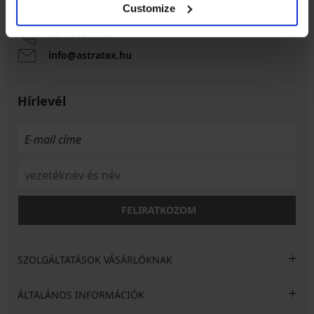
Customize
Munkanapokon 8:00 - 16:00 óra között
06 1 765 4767
info@astratex.hu
Hírlevél
FELIRATKOZOM
SZOLGÁLTATÁSOK VÁSÁRLÓKNAK
ÁLTALÁNOS INFORMÁCIÓK