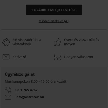
TOVÁBBI
3
MEGJELENÍTÉSE
Minden értékelés (43)
8% visszatérítés a
Csere és visszaküldés
vásárlásból
ingyen
Kedvező
Hogyan válasszon
Ügyfélszolgálat
Munkanapokon 8:00 - 16:00 óra között
06 1 765 4767
info@astratex.hu