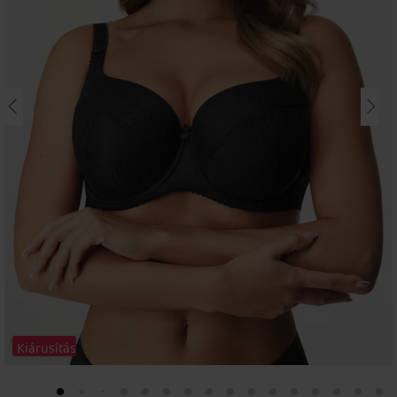
Kiárusítás