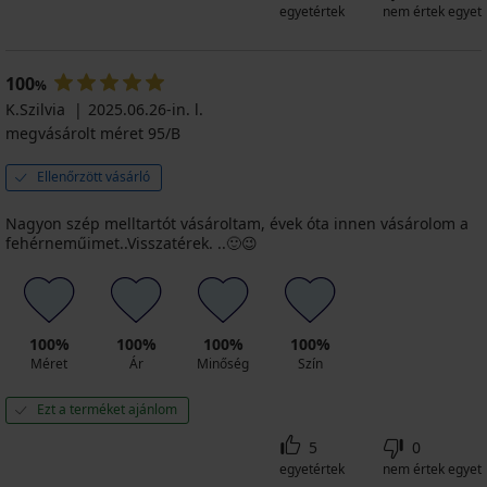
egyetértek
nem értek egyet
100
%
K.Szilvia
2025.06.26-in. l.
megvásárolt méret 95/B
Ellenőrzött vásárló
Nagyon szép melltartót vásároltam, évek óta innen vásárolom a
fehérneműimet..Visszatérek. ..🙂😉
100%
100%
100%
100%
Méret
Ár
Minőség
Szín
Ezt a terméket ajánlom
5
0
egyetértek
nem értek egyet