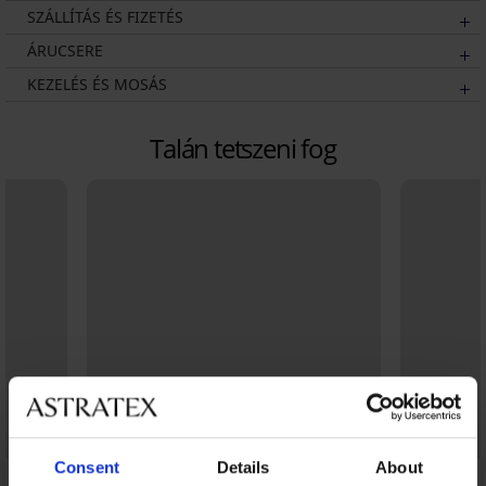
SZÁLLÍTÁS ÉS FIZETÉS
ÁRUCSERE
KEZELÉS ÉS MOSÁS
Talán tetszeni fog
Consent
Details
About