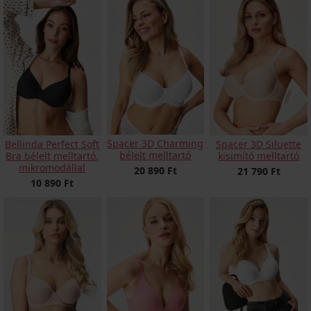
Spacer 3D Charming
Bellinda Perfect Soft
Spacer 3D Siluette
bélelt melltartó
Bra bélelt melltartó,
kisimító melltartó
mikromodállal
20 890 Ft
21 790 Ft
10 890 Ft