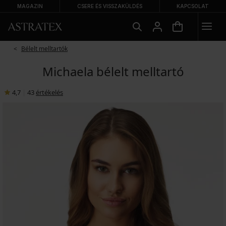
MAGAZIN
CSERE ÉS VISSZAKÜLDÉS
KAPCSOLAT
Bélelt melltartók
Michaela bélelt melltartó
4,7
|
43
értékelés