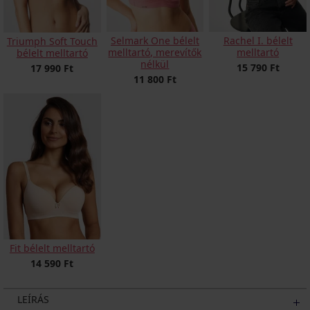
Selmark One bélelt
Rachel I. bélelt
Triumph Soft Touch
melltartó, merevítők
melltartó
bélelt melltartó
nélkül
15 790 Ft
17 990 Ft
11 800 Ft
Fit bélelt melltartó
14 590 Ft
LEÍRÁS