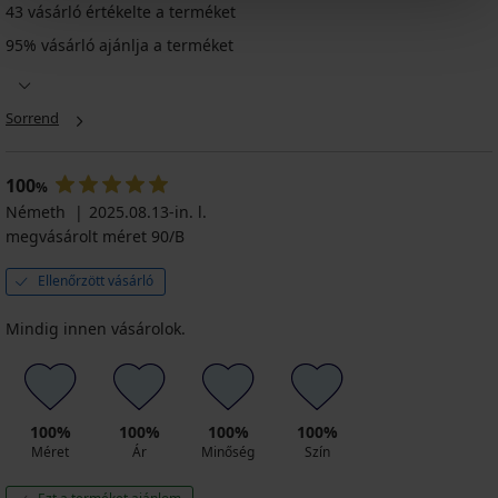
43 vásárló értékelte a terméket
95% vásárló ajánlja a terméket
PREMIUM
Selmark
Arm
Sorrend
Shaper
karcsúsító,
varrások
100
nélküli
%
uj...
Németh
2025.08.13-in. l.
23 590
megvásárolt méret 90/B
Ft
Ellenőrzött vásárló
Mindig innen vásárolok.
100%
100%
100%
100%
Méret
Ár
Minőség
Szín