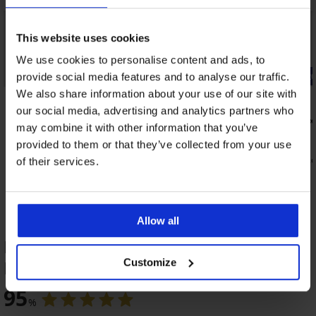
This website uses cookies
We use cookies to personalise content and ads, to
-20% BRA20
-20% BRA20
provide social media features and to analyse our traffic.
We also share information about your use of our site with
4,7
4,9
our social media, advertising and analytics partners who
Spacer Flex
may combine it with other information that you’ve
melltartó
Carmen Basic bélelt melltartó
18 190 Ft
provided to them or that they’ve collected from your use
15 490 Ft
14 560 Ft
kó
of their services.
12 400 Ft
kód:
BRA20
Allow all
Michaela bélelt melltartó TERMÉK
Customize
ÉRTÉKELÉSE
95
%
4,8