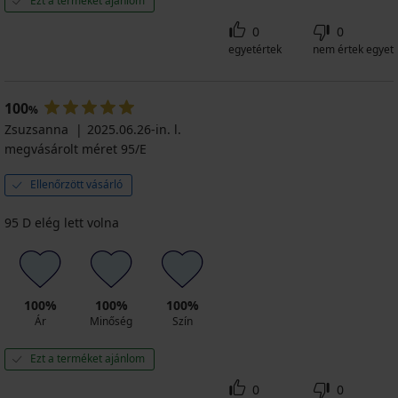
Ezt a terméket ajánlom
0
0
egyetértek
nem értek egyet
100
%
Zsuzsanna
2025.06.26-in. l.
megvásárolt méret 95/E
Ellenőrzött vásárló
95 D elég lett volna
100%
100%
100%
Ár
Minőség
Szín
Ezt a terméket ajánlom
0
0