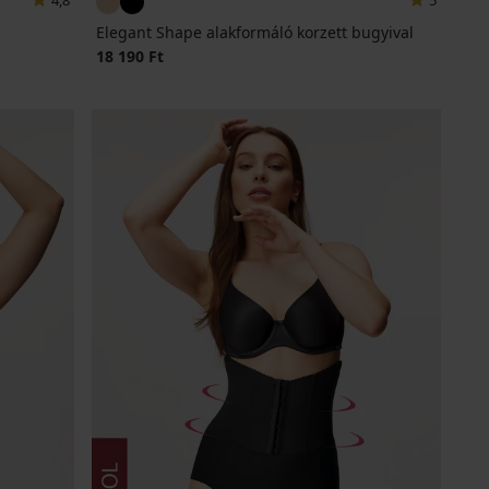
4,8
5
Elegant Shape alakformáló korzett bugyival
18 190 Ft