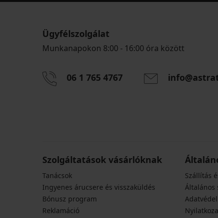
Ügyfélszolgálat
Munkanapokon 8:00 - 16:00 óra között
06 1 765 4767
info@astra
Szolgáltatások vásárlóknak
Általán
Tanácsok
Szállítás é
Ingyenes árucsere és visszaküldés
Általános 
Bónusz program
Adatvédel
Reklamáció
Nyilatkoza