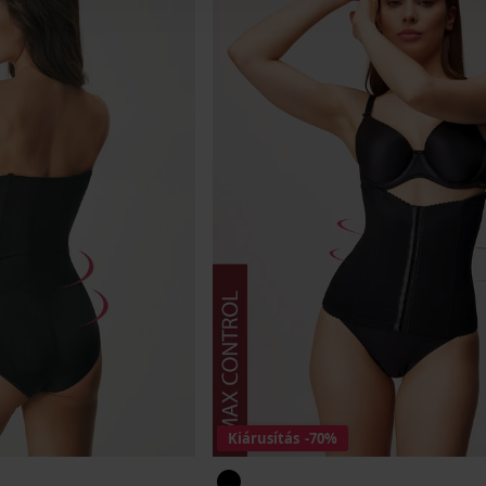
Kiárusítás
-70%