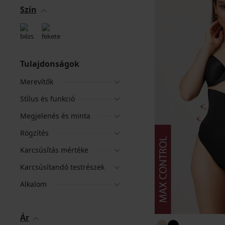
Szín
Tulajdonságok
Merevítők
Stílus és funkció
Megjelenés és minta
Rögzítés
Karcsúsítás mértéke
Karcsúsítandó testrészek
Alkalom
Ár