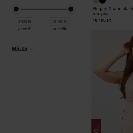
Elegant Shape alakf
bugyival
18 190 Ft
Ár ettől
Ár eddig
Márka