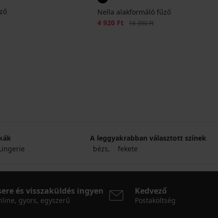
űző
Nella alakformáló fűző
Kedvezmény
4 920 Ft
Eredeti ár
16 390 Ft
kák
A leggyakrabban választott színek
Lingerie
bézs
fekete
sere és visszaküldés ingyen
Kedvező
line, gyors, egyszerű
Postaköltség