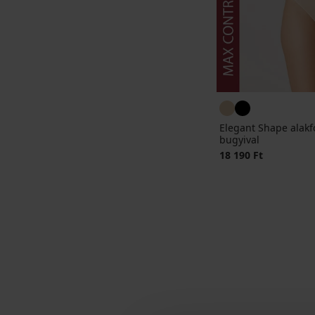
Elegant Shape alakf
bugyival
18 190 Ft