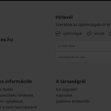
Hírlevél
Szeretne az újdonságokról ér
újdonságok
akciók
tex.hu
os információk
A társaságról
s fizetés
Kik vagyunk?
szerződési feltételek
Kapcsolat
mi nyilatkozat
Jutalékos értékesítés
t a sütik használatáról