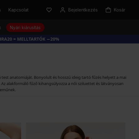
s
Kapcsolat
Bejelentkezés
Kosár
k
Nyári kiárusítás
BRA20 = MELLTARTÓK −20%
est anatomiáját. Bonyolult és hosszú ideig tartó fűzés helyett a mai
Az alakformáló fűző kihangsúlyozza a női sziluettet és látványosan
rneműnek.