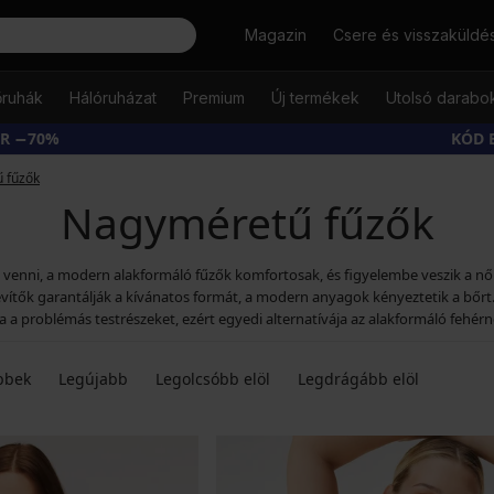
Keresés
Magazin
Csere és visszaküldé
őruhák
Hálóruházat
Premium
Új termékek
Utolsó darabo
ÁR −70%
KÓD 
 fűzők
Nagyméretű fűzők
nni, a modern alakformáló fűzők komfortosak, és figyelembe veszik a női t
ítők garantálják a kívánatos formát, a modern anyagok kényeztetik a bőrt. 
ja a problémás testrészeket, ezért egyedi alternatívája az alakformáló fehé
bbek
Legújabb
Legolcsóbb elöl
Legdrágább elöl