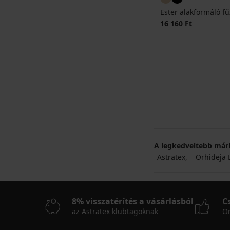
Ester alakformáló f
16 160 Ft
A legkedveltebb már
Astratex
Orhideja 
8% visszatérítés a vásárlásból
C
az Astratex klubtagoknak
On