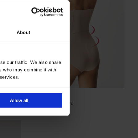
About
se our traffic. We also share
ers who may combine it with
 services.
Allow all
Ester alakformáló fűző
16 160 Ft