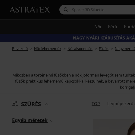
Női
Férfi
Fürd
NAGY NYÁRI KIÁRUSÍTÁS AK
Bevezető
Női fehérneműk
Női alsóneműk
Fűzők
Nagyméretű
Miközben a történelmi fűzőkben a nők jóformán levegőt sem tudtak ve
fűzők praktikus fehérnemű kapcsokkal készülnek, a bevarrott merev
korrigál
SZŰRÉS
TOP
Legnépszerű
Egyéb méretek