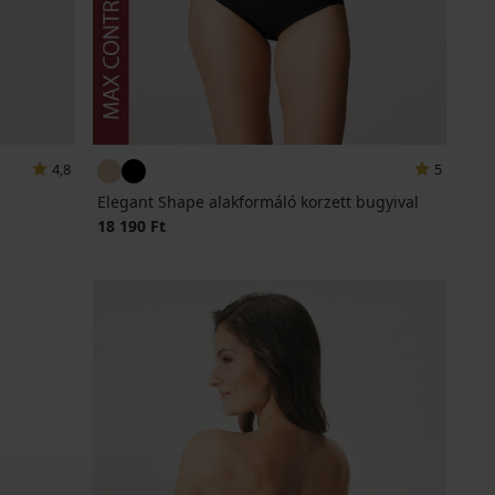
4,8
5
Elegant Shape alakformáló korzett bugyival
18 190 Ft