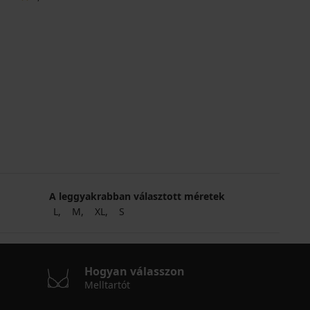
A leggyakrabban választott méretek
L
M
XL
S
Hogyan válasszon
Melltartót