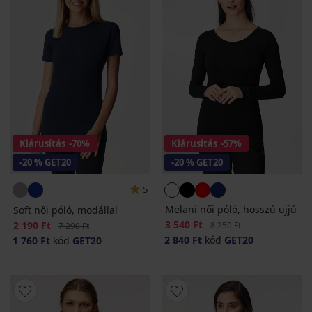
Kiárusítás
-70%
Kiárusítás
-57%
-20 % GET20
-20 % GET20
5
Melani női póló, hosszú ujjú
Soft női póló, modállal
Kedvezmény
3 540 Ft
Eredeti ár
Kedvezmény
2 190 Ft
Eredeti ár
8 250 Ft
7 290 Ft
2 840 Ft
kód
GET20
1 760 Ft
kód
GET20