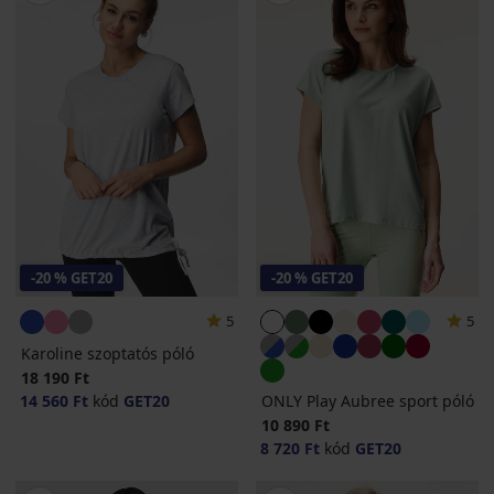
-20 % GET20
-20 % GET20
5
5
Karoline szoptatós póló
18 190 Ft
14 560 Ft
kód
GET20
ONLY Play Aubree sport póló
10 890 Ft
8 720 Ft
kód
GET20