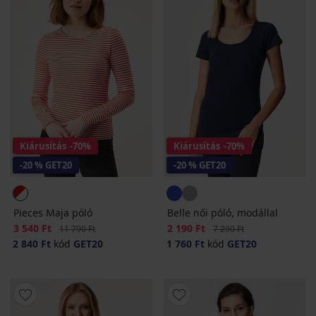
Kiárusítás
-70%
Kiárusítás
-70%
-20 % GET20
-20 % GET20
Pieces Maja póló
Belle női póló, modállal
Kedvezmény
3 540 Ft
Eredeti ár
Kedvezmény
2 190 Ft
Eredeti ár
11 790 Ft
7 290 Ft
2 840 Ft
kód
GET20
1 760 Ft
kód
GET20