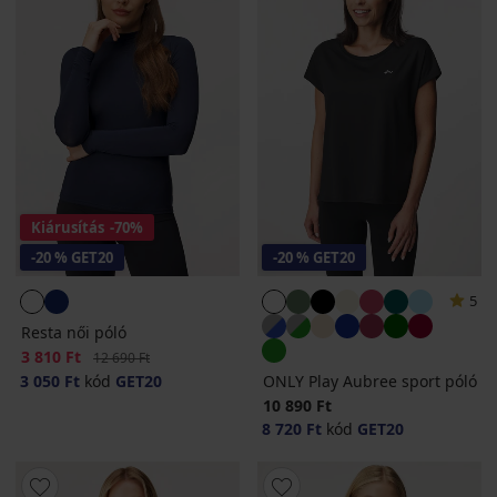
Kiárusítás
-70%
-20 % GET20
-20 % GET20
5
Resta női póló
Kedvezmény
3 810 Ft
Eredeti ár
12 690 Ft
3 050 Ft
kód
GET20
ONLY Play Aubree sport póló
10 890 Ft
8 720 Ft
kód
GET20