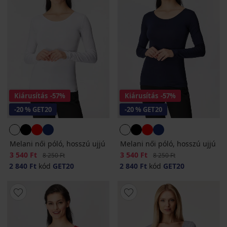
Kiárusítás
-57%
Kiárusítás
-57%
-20 % GET20
-20 % GET20
Melani női póló, hosszú ujjú
Melani női póló, hosszú ujjú
Kedvezmény
3 540 Ft
Eredeti ár
Kedvezmény
3 540 Ft
Eredeti ár
8 250 Ft
8 250 Ft
2 840 Ft
kód
GET20
2 840 Ft
kód
GET20