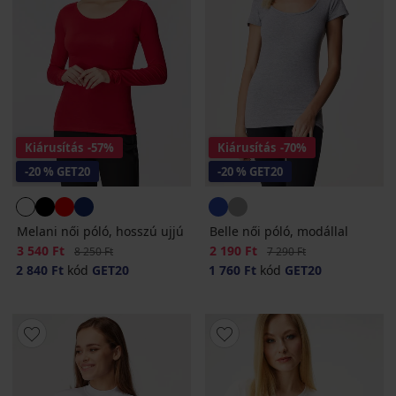
Kiárusítás
-57%
Kiárusítás
-70%
-20 % GET20
-20 % GET20
Melani női póló, hosszú ujjú
Belle női póló, modállal
Kedvezmény
3 540 Ft
Eredeti ár
Kedvezmény
2 190 Ft
Eredeti ár
8 250 Ft
7 290 Ft
2 840 Ft
kód
GET20
1 760 Ft
kód
GET20