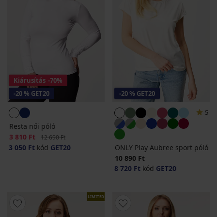
Kiárusítás
-70%
-20 % GET20
-20 % GET20
5
Resta női póló
Kedvezmény
3 810 Ft
Eredeti ár
12 690 Ft
3 050 Ft
kód
GET20
ONLY Play Aubree sport póló
10 890 Ft
8 720 Ft
kód
GET20
LIMITED