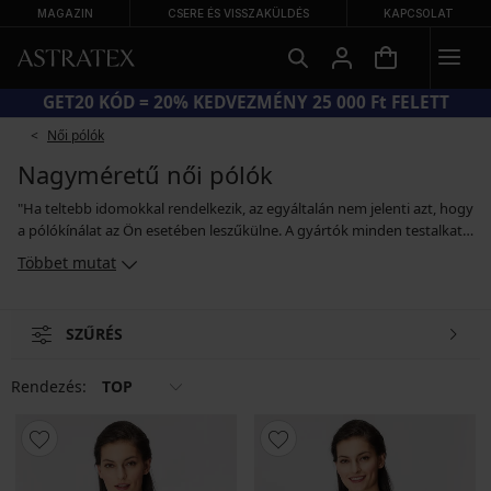
MAGAZIN
CSERE ÉS VISSZAKÜLDÉS
KAPCSOLAT
NAGY NYÁRI KIÁRUSÍTÁS AKÁR −70%
Női pólók
Nagyméretű női pólók
"Ha teltebb idomokkal rendelkezik, az egyáltalán nem jelenti azt, hogy
a pólókínálat az Ön esetében leszűkülne. A gyártók minden testalkatú
és minden ruhaméretet viselő hölgyekre gondolnak. Ezért rövid- és
Többet mutat
hosszú ujjú pólókból, a dekoltázst kihangsúlyozó látványos kivágású
modellekből és garbós pólókból is válogathat. Ha Ön teltkarcsú, nem
kell kerülnie a testhez simuló modelleket sem, melyek
SZŰRÉS
kihangsúlyozzák a nőies vonalait. De választhat mintás blúzt vagy
bővebb szabású pólót is. "
Rendezés:
TOP