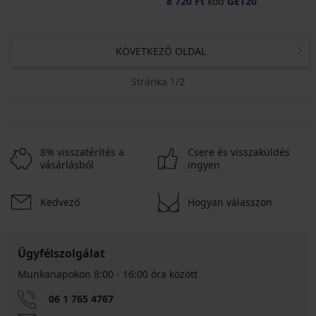
8 720 Ft
kód
GET20
KÖVETKEZŐ OLDAL
Stránka 1/2
8% visszatérítés a
Csere és visszaküldés
vásárlásból
ingyen
Kedvező
Hogyan válasszon
Ügyfélszolgálat
Munkanapokon 8:00 - 16:00 óra között
06 1 765 4767