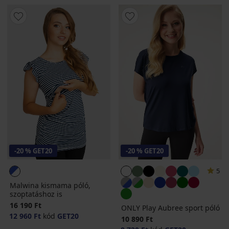
-20 % GET20
-20 % GET20
5
Malwina kismama póló,
szoptatáshoz is
16 190 Ft
ONLY Play Aubree sport póló
12 960 Ft
kód
GET20
10 890 Ft