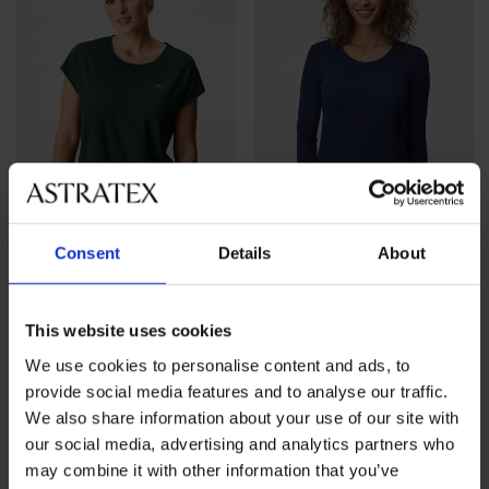
Kiárusítás
-60%
Consent
Details
About
-20 % GET20
-20 % GET20
5
5
Gwen póló
This website uses cookies
Kedvezmény
3 640 Ft
Eredeti ár
9 090 Ft
We use cookies to personalise content and ads, to
ONLY Play Aubree sport póló
2 920 Ft
kód
GET20
provide social media features and to analyse our traffic.
10 890 Ft
We also share information about your use of our site with
8 720 Ft
kód
GET20
our social media, advertising and analytics partners who
may combine it with other information that you’ve