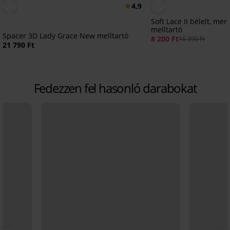
4,9
Soft Lace II bélelt, mer
melltartó
Spacer 3D Lady Grace New melltartó
8 200 Ft
16 390 Ft
21 790 Ft
Fedezzen fel hasonló darabokat