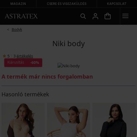
MAGAZIN
CSERE ÉS VISSZAKÜLDÉS
KAPCSOLAT
Bodyk
Niki body
5
|
3
értékelés
Kiárusítás
-60%
A termék már nincs forgalomban
Hasonló termékek