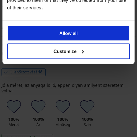
provided to them or that they’ve collected from your use
100% vásárló ajánlja a terméket
of their services.
Sorrend
Allow all
100
%
Customize
Kovács
2025.12.09-in. l.
megvásárolt méret M
Ellenőrzött vásárló
Jó a méret, az anyaga is jó, éppen olyan amilyent szerettem
volna.
100%
100%
100%
100%
Méret
Ár
Minőség
Szín