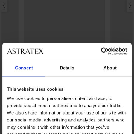
5
5
Essential V-neck atléta
Pieces Plain
6 790 Ft
7 090 Ft
Consent
Details
About
This website uses cookies
We use cookies to personalise content and ads, to
provide social media features and to analyse our traffic.
Niki body TERMÉK ÉRTÉKELÉSE
We also share information about your use of our site with
100
our social media, advertising and analytics partners who
%
may combine it with other information that you’ve
3 vásárló értékelte a terméket