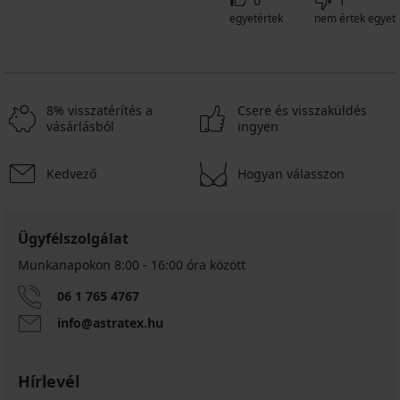
0
1
egyetértek
nem értek egyet
8% visszatérítés a
Csere és visszaküldés
vásárlásból
ingyen
Kedvező
Hogyan válasszon
Ügyfélszolgálat
Munkanapokon 8:00 - 16:00 óra között
06 1 765 4767
info@astratex.hu
Hírlevél