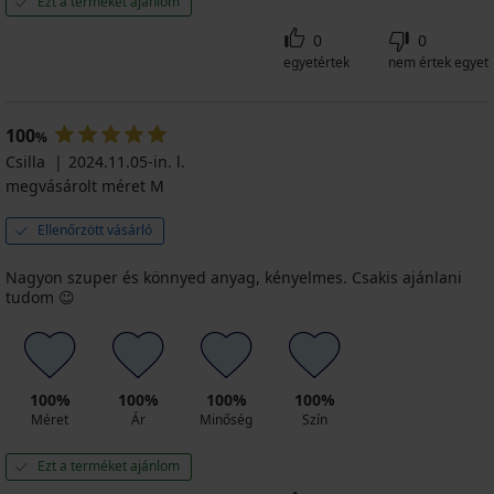
Ezt a terméket ajánlom
0
0
egyetértek
nem értek egyet
100
%
Csilla
2024.11.05-in. l.
megvásárolt méret M
Ellenőrzött vásárló
Nagyon szuper és könnyed anyag, kényelmes. Csakis ajánlani
tudom ☺️
100%
100%
100%
100%
Méret
Ár
Minőség
Szín
Ezt a terméket ajánlom