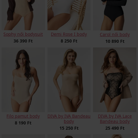
Sophy női bodysuit
Demi Rose I body
Carol női body
36 390 Ft
8 250 Ft
10 890 Ft
Filo pamut body
DIVA by IVA Bandeau
DIVA by IVA Lace
body
Bandeau body
8 190 Ft
15 250 Ft
25 490 Ft