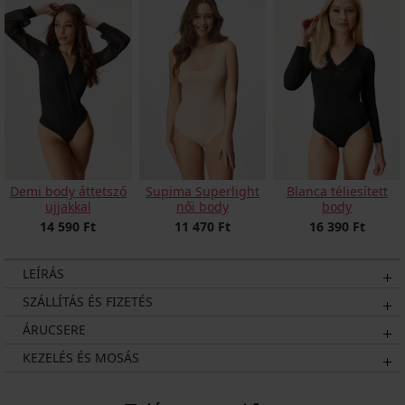
Demi body áttetsző
Supima Superlight
Blanca téliesített
ujjakkal
női body
body
14 590 Ft
11 470 Ft
16 390 Ft
LEÍRÁS
SZÁLLÍTÁS ÉS FIZETÉS
ÁRUCSERE
KEZELÉS ÉS MOSÁS