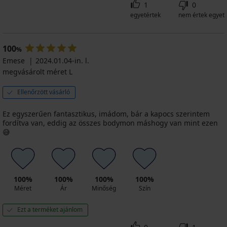
1
0
egyetértek
nem értek egyet
100
%
Emese
2024.01.04-in. l.
megvásárolt méret L
Ellenőrzött vásárló
Ez egyszerűen fantasztikus, imádom, bár a kapocs szerintem
fordítva van, eddig az összes bodymon máshogy van mint ezen
😅
100%
100%
100%
100%
Méret
Ár
Minőség
Szín
Ezt a terméket ajánlom