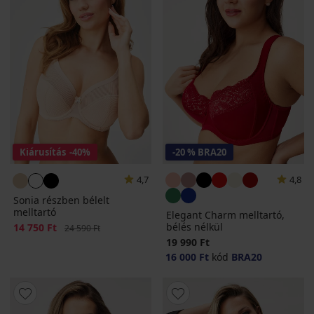
Kiárusítás
-40%
-20 % BRA20
4,7
4,8
Sonia részben bélelt
melltartó
Elegant Charm melltartó,
bélés nélkül
Kedvezmény
14 750 Ft
Eredeti ár
24 590 Ft
19 990 Ft
16 000 Ft
kód
BRA20