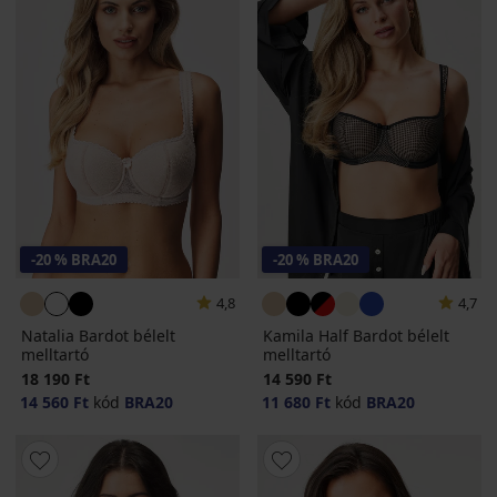
-20 % BRA20
-20 % BRA20
4,8
4,7
Natalia Bardot bélelt
Kamila Half Bardot bélelt
melltartó
melltartó
18 190 Ft
14 590 Ft
14 560 Ft
kód
BRA20
11 680 Ft
kód
BRA20