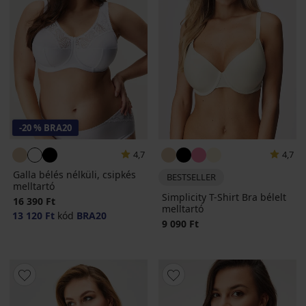
-20 % BRA20
4,7
4,7
Galla bélés nélküli, csipkés
BESTSELLER
melltartó
Simplicity T-Shirt Bra bélelt
16 390 Ft
melltartó
13 120 Ft
kód
BRA20
9 090 Ft