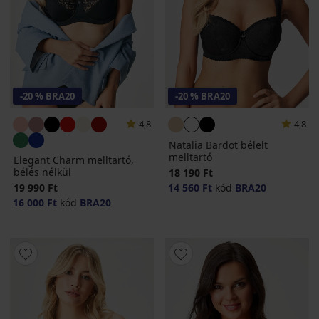
-20 % BRA20
-20 % BRA20
4,8
4,8
Natalia Bardot bélelt
melltartó
Elegant Charm melltartó,
bélés nélkül
18 190 Ft
19 990 Ft
14 560 Ft
kód
BRA20
16 000 Ft
kód
BRA20