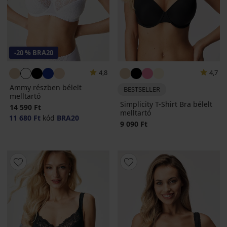
-20 % BRA20
4,8
4,7
Ammy részben bélelt
BESTSELLER
melltartó
Simplicity T-Shirt Bra bélelt
14 590 Ft
melltartó
11 680 Ft
kód
BRA20
9 090 Ft