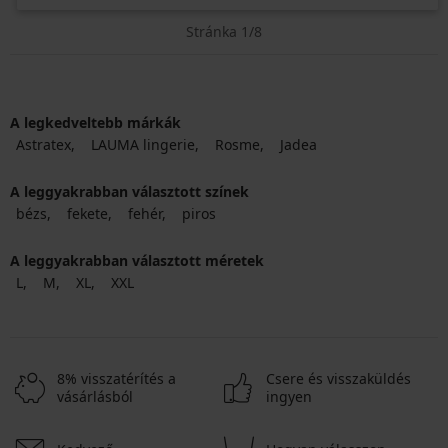
Stránka 1/8
A legkedveltebb márkák
Astratex
LAUMA lingerie
Rosme
Jadea
A leggyakrabban választott színek
bézs
fekete
fehér
piros
A leggyakrabban választott méretek
L
M
XL
XXL
8% visszatérítés a
Csere és visszaküldés
vásárlásból
ingyen