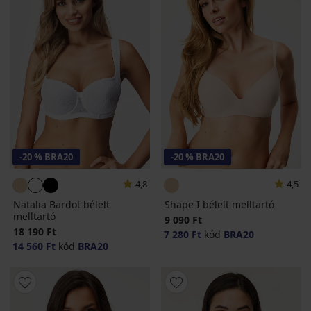
-20 % BRA20
-20 % BRA20
4,8
4,5
Natalia Bardot bélelt
Shape I bélelt melltartó
melltartó
9 090 Ft
18 190 Ft
7 280 Ft
kód
BRA20
14 560 Ft
kód
BRA20