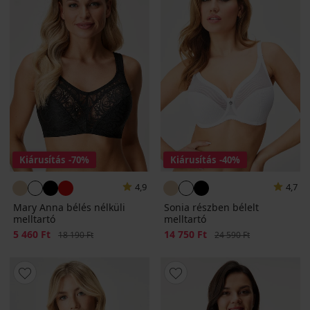
Kiárusítás
-70%
Kiárusítás
-40%
4,9
4,7
Mary Anna bélés nélküli
Sonia részben bélelt
melltartó
melltartó
Kedvezmény
5 460 Ft
Eredeti ár
Kedvezmény
14 750 Ft
Eredeti ár
18 190 Ft
24 590 Ft