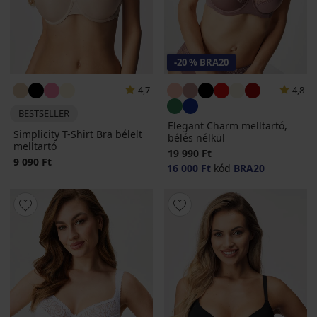
-20 % BRA20
4,7
4,8
BESTSELLER
Elegant Charm melltartó,
Simplicity T-Shirt Bra bélelt
bélés nélkül
melltartó
19 990 Ft
9 090 Ft
16 000 Ft
kód
BRA20