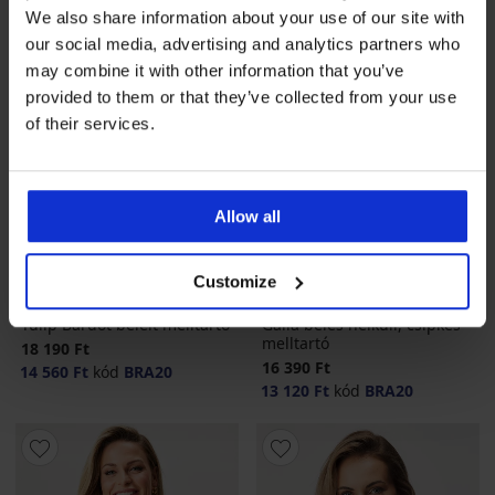
We also share information about your use of our site with
our social media, advertising and analytics partners who
may combine it with other information that you’ve
provided to them or that they’ve collected from your use
of their services.
Allow all
-20 % BRA20
-20 % BRA20
Customize
4,7
4,7
Tulip Bardot bélelt melltartó
Galla bélés nélküli, csipkés
melltartó
18 190 Ft
16 390 Ft
14 560 Ft
kód
BRA20
13 120 Ft
kód
BRA20