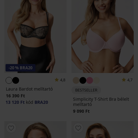
-20 % BRA20
4,8
4,7
Laura Bardot melltartó
BESTSELLER
16 390 Ft
Simplicity T-Shirt Bra bélelt
13 120 Ft
kód
BRA20
melltartó
9 090 Ft