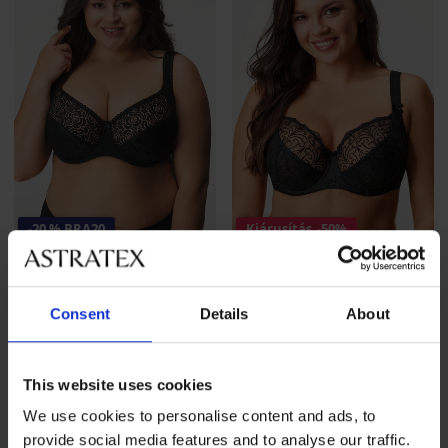
-20 % BRA20
Kiárusítás
-50%
4,8
4,7
Ammy részben bélelt
Sonata bélés nélküli
Consent
Details
About
melltartó
melltartó
14 590 Ft
Kedvezmény
14 550 Ft
Eredeti ár
29 090 Ft
11 680 Ft
kód
BRA20
This website uses cookies
We use cookies to personalise content and ads, to
provide social media features and to analyse our traffic.