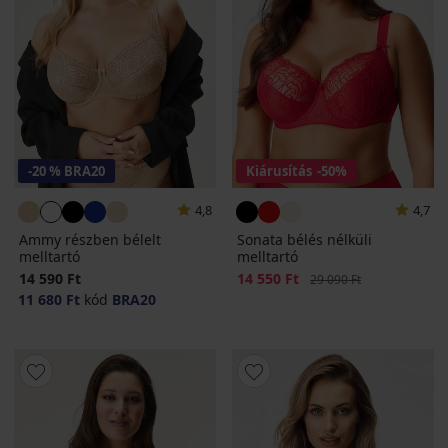
-20 % BRA20
Kiárusítás
-50%
4,8
4,7
Ammy részben bélelt
Sonata bélés nélküli
melltartó
melltartó
14 590 Ft
Kedvezmény
14 550 Ft
Eredeti ár
29 090 Ft
11 680 Ft
kód
BRA20