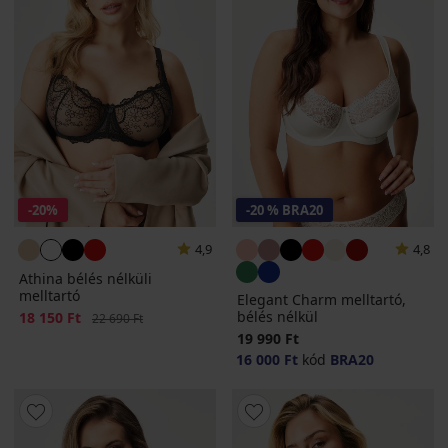
-20%
-20 % BRA20
4,9
4,8
Athina bélés nélküli
melltartó
Elegant Charm melltartó,
bélés nélkül
Kedvezmény
18 150 Ft
Eredeti ár
22 690 Ft
19 990 Ft
16 000 Ft
kód
BRA20