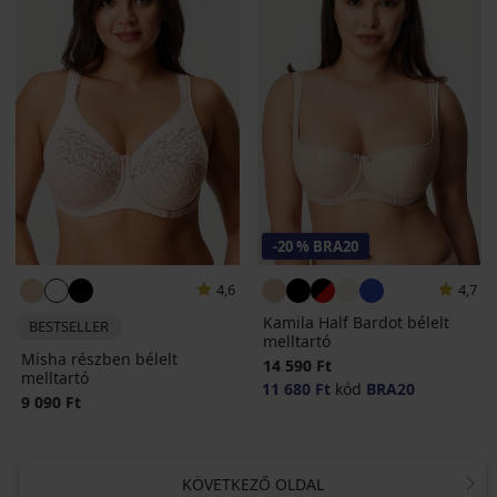
-20 % BRA20
4,6
4,7
Kamila Half Bardot bélelt
BESTSELLER
melltartó
Misha részben bélelt
14 590 Ft
melltartó
11 680 Ft
kód
BRA20
9 090 Ft
KÖVETKEZŐ OLDAL