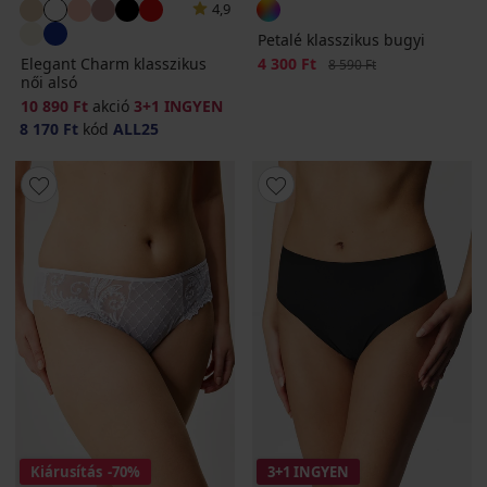
4,9
Petalé klasszikus bugyi
Elegant Charm klasszikus
Kedvezmény
4 300 Ft
Eredeti ár
8 590 Ft
női alsó
10 890 Ft
akció
3+1 INGYEN
8 170 Ft
kód
ALL25
Kiárusítás
-70%
3+1 INGYEN