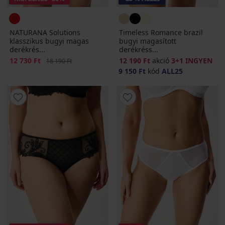
NATURANA Solutions
Timeless Romance brazil
klasszikus bugyi magas
bugyi magasított
derékrés...
derékréss...
Kedvezmény
12 730 Ft
Eredeti ár
12 190 Ft
akció
3+1 INGYEN
18 190 Ft
9 150 Ft
kód
ALL25