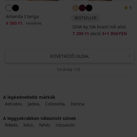
5
Amanda I tanga
BESTSELLER
Kedvezmény
4 380 Ft
Eredeti ár
14 590 Ft
DIVA by IVA brazil női alsó
7 290 Ft
akció
3+1 INGYEN
KÖVETKEZŐ OLDAL
Stránka 1/6
A legkedveltebb márkák
Astratex
Jadea
Cotonella
Dorina
A leggyakrabban választott színek
fekete
bézs
fehér
rózsaszín