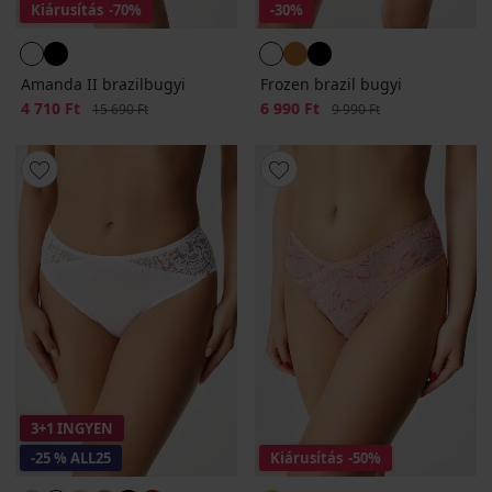
Kiárusítás
-70%
-30%
Amanda II brazilbugyi
Frozen brazil bugyi
Kedvezmény
4 710 Ft
Eredeti ár
Kedvezmény
6 990 Ft
Eredeti ár
15 690 Ft
9 990 Ft
3+1 INGYEN
-25 % ALL25
Kiárusítás
-50%