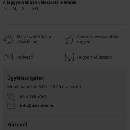
A leggyakrabban választott méretek
L
M
XL
XXL
8% visszatérítés a
Csere és visszaküldés
vásárlásból
ingyen
Kedvező
Hogyan válasszon
Ügyfélszolgálat
Munkanapokon 8:00 - 16:00 óra között
06 1 765 4767
info@astratex.hu
Hírlevél