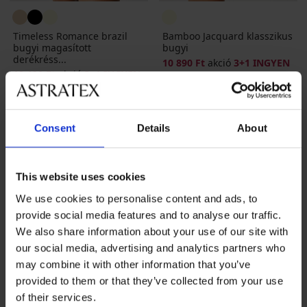
Timeless Romance brazil
Bamboo Jacquard klasszikus
bugyi magasított
bugyi
derékréss...
10 890 Ft
akció
3+1 INGYEN
12 190 Ft
akció
3+1 INGYEN
8 170 Ft
kód
ALL25
9 150 Ft
kód
ALL25
LIMITED
LIMITED
Consent
Details
About
This website uses cookies
We use cookies to personalise content and ads, to
provide social media features and to analyse our traffic.
We also share information about your use of our site with
our social media, advertising and analytics partners who
may combine it with other information that you’ve
provided to them or that they’ve collected from your use
of their services.
Kiárusítás
-30%
-50%