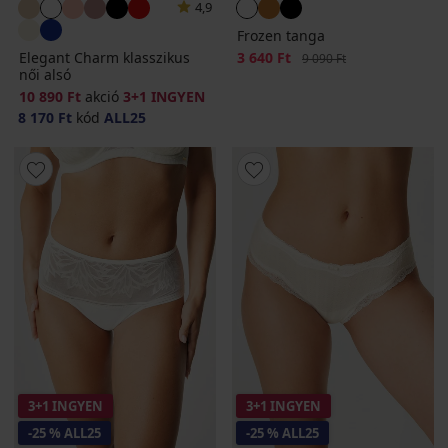
4,9
Frozen tanga
Elegant Charm klasszikus
Kedvezmény
3 640 Ft
Eredeti ár
9 090 Ft
női alsó
10 890 Ft
akció
3+1 INGYEN
8 170 Ft
kód
ALL25
3+1 INGYEN
3+1 INGYEN
-25 % ALL25
-25 % ALL25