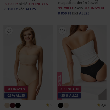
magasított derékrésszel
8 190 Ft
akció
3+1 INGYEN
11 790 Ft
akció
3+1 INGYEN
6 150 Ft
kód
ALL25
8 850 Ft
kód
ALL25
3+1 INGYEN
3+1 INGYEN
-25 % ALL25
-25 % ALL25
5
4,9