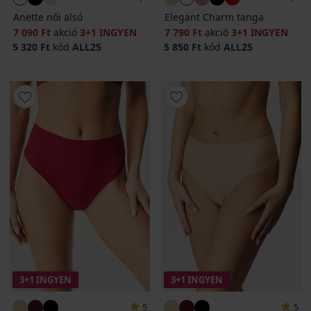
Anette női alsó
Elegant Charm tanga
7 090 Ft
akció
3+1 INGYEN
7 790 Ft
akció
3+1 INGYEN
5 320 Ft
kód
ALL25
5 850 Ft
kód
ALL25
3+1 INGYEN
3+1 INGYEN
5
5