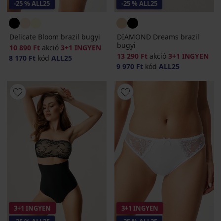
-25 % ALL25
-25 % ALL25
Delicate Bloom brazil bugyi
DIAMOND Dreams brazil
bugyi
10 890 Ft
akció
3+1 INGYEN
13 290 Ft
akció
3+1 INGYEN
8 170 Ft
kód
ALL25
9 970 Ft
kód
ALL25
3+1 INGYEN
3+1 INGYEN