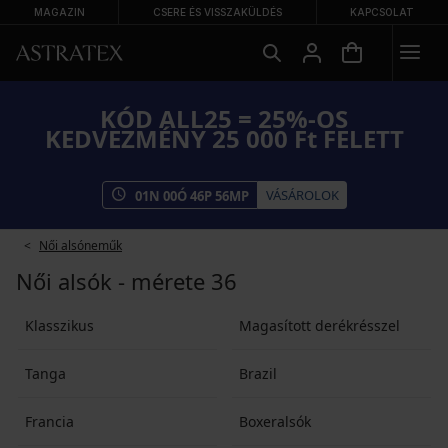
MAGAZIN
CSERE ÉS VISSZAKÜLDÉS
KAPCSOLAT
KÓD ALL25 = 25%-OS
KEDVEZMÉNY 25 000 Ft FELETT
VÁSÁROLOK
01
N
00
Ó
46
P
55
MP
Női alsóneműk
Női alsók - mérete 36
Klasszikus
Magasított derékrésszel
Tanga
Brazil
Francia
Boxeralsók