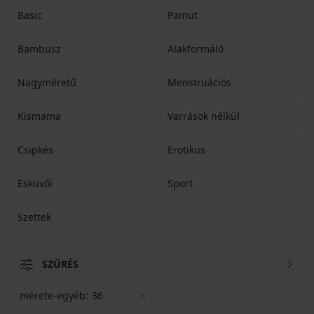
Basic
Pamut
Bambusz
Alakformáló
Nagyméretű
Menstruációs
Kismama
Varrások nélkül
Csipkés
Erotikus
Esküvői
Sport
Szettek
SZŰRÉS
mérete-egyéb:
36