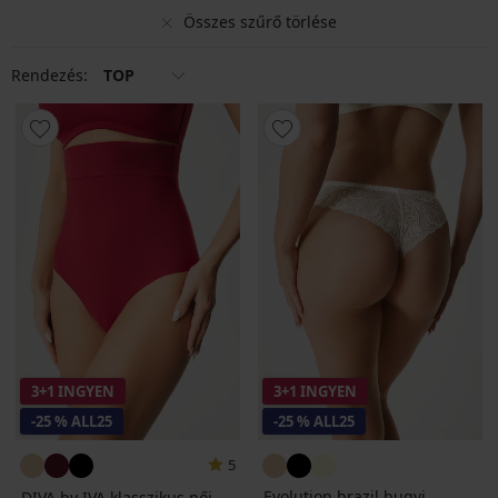
Összes szűrő törlése
Rendezés:
TOP
3+1 INGYEN
3+1 INGYEN
-25 % ALL25
-25 % ALL25
5
Evolution brazil bugyi
DIVA by IVA klasszikus női