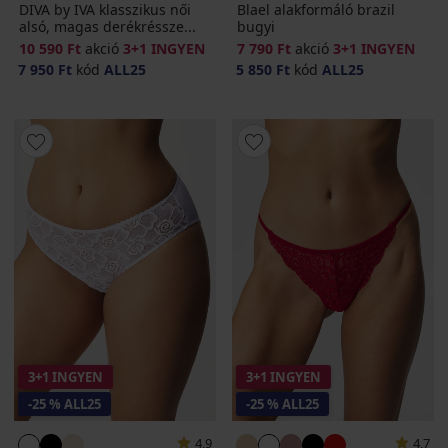
DIVA by IVA klasszikus női
Blael alakformáló brazil
alsó, magas derékréssze...
bugyi
10 590 Ft
akció
3+1 INGYEN
7 790 Ft
akció
3+1 INGYEN
7 950 Ft
kód
ALL25
5 850 Ft
kód
ALL25
3+1 INGYEN
3+1 INGYEN
-25 % ALL25
-25 % ALL25
4,9
4,7