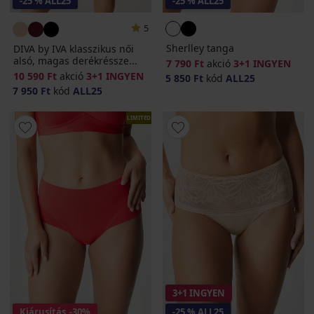
-25 % ALL25
-25 % ALL25
5
Sherlley tanga
DIVA by IVA klasszikus női
alsó, magas derékréssze...
7 790 Ft
akció
3+1 INGYEN
10 590 Ft
akció
3+1 INGYEN
5 850 Ft
kód
ALL25
7 950 Ft
kód
ALL25
LIMITED
3+1 INGYEN
Kiárusítás
-30%
-25 % ALL25