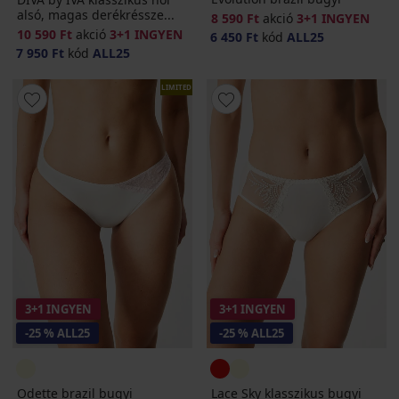
alsó, magas derékréssze...
8 590 Ft
akció
3+1 INGYEN
10 590 Ft
akció
3+1 INGYEN
6 450 Ft
kód
ALL25
7 950 Ft
kód
ALL25
LIMITED
3+1 INGYEN
3+1 INGYEN
-25 % ALL25
-25 % ALL25
Odette brazil bugyi
Lace Sky klasszikus bugyi