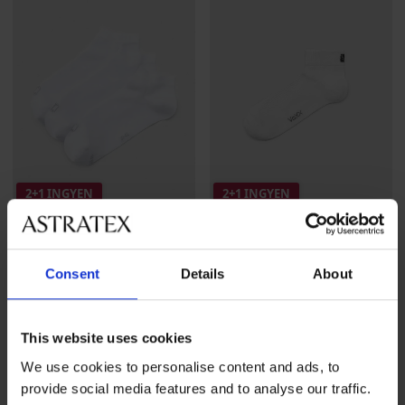
2+1 INGYEN
2+1 INGYEN
-20 % GET20
-20 % GET20
Consent
Details
About
3PACK Desi I bambusz
Setra bokazokni
bokazokni
2 390 Ft
akció
2+1 INGYEN
6 390 Ft
akció
2+1 INGYEN
1 920 Ft
kód
GET20
5 120 Ft
kód
GET20
This website uses cookies
We use cookies to personalise content and ads, to
provide social media features and to analyse our traffic.