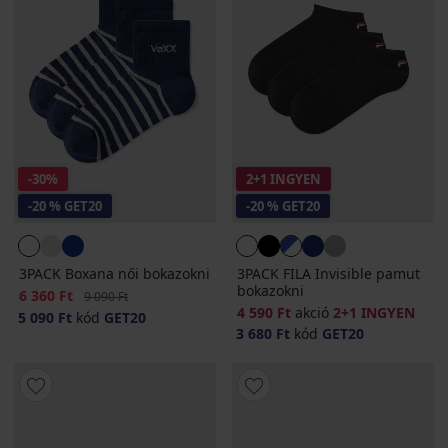
-30%
2+1 INGYEN
-20 % GET20
-20 % GET20
3PACK Boxana női bokazokni
3PACK FILA Invisible pamut
bokazokni
Kedvezmény
6 360 Ft
Eredeti ár
9 090 Ft
4 590 Ft
akció
2+1 INGYEN
5 090 Ft
kód
GET20
3 680 Ft
kód
GET20