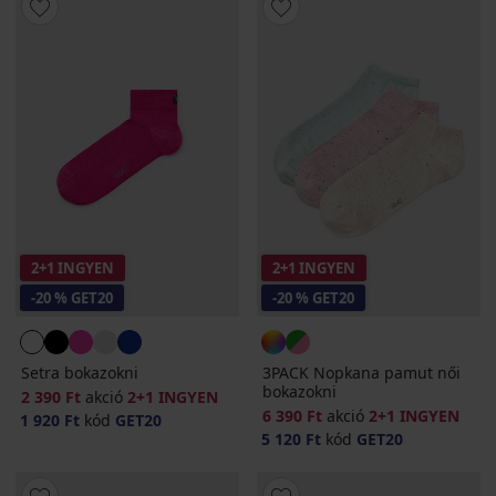
2+1 INGYEN
2+1 INGYEN
-20 % GET20
-20 % GET20
Setra bokazokni
3PACK Nopkana pamut női
bokazokni
2 390 Ft
akció
2+1 INGYEN
6 390 Ft
akció
2+1 INGYEN
1 920 Ft
kód
GET20
5 120 Ft
kód
GET20