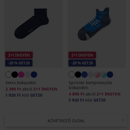
2+1 INGYEN
2+1 INGYEN
-20 % GET20
-20 % GET20
Setra bokazokni
Sprinter kompressziós
bokazokni
2 390 Ft
akció
2+1 INGYEN
4 890 Ft
akció
2+1 INGYEN
1 920 Ft
kód
GET20
3 920 Ft
kód
GET20
KÖVETKEZŐ OLDAL