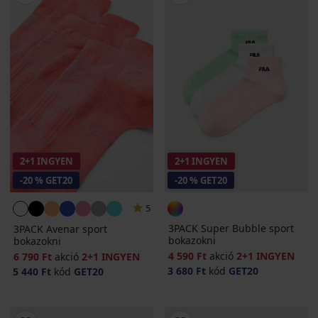
2+1 INGYEN
2+1 INGYEN
-20 % GET20
-20 % GET20
5
3PACK Super Bubble sport
3PACK Avenar sport
bokazokni
bokazokni
4 590 Ft
akció
2+1 INGYEN
6 790 Ft
akció
2+1 INGYEN
3 680 Ft
kód
GET20
5 440 Ft
kód
GET20