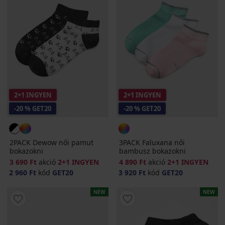
2+1 INGYEN
2+1 INGYEN
-20 % GET20
-20 % GET20
2PACK Dewow női pamut
3PACK Faluxana női
bokazokni
bambusz bokazokni
3 690 Ft
akció
2+1 INGYEN
4 890 Ft
akció
2+1 INGYEN
2 960 Ft
kód
GET20
3 920 Ft
kód
GET20
NEW
NEW