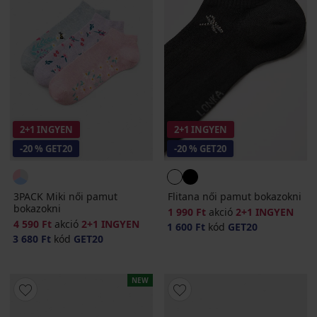
2+1 INGYEN
2+1 INGYEN
-20 % GET20
-20 % GET20
3PACK Miki női pamut
Flitana női pamut bokazokni
bokazokni
1 990 Ft
akció
2+1 INGYEN
4 590 Ft
akció
2+1 INGYEN
1 600 Ft
kód
GET20
3 680 Ft
kód
GET20
NEW