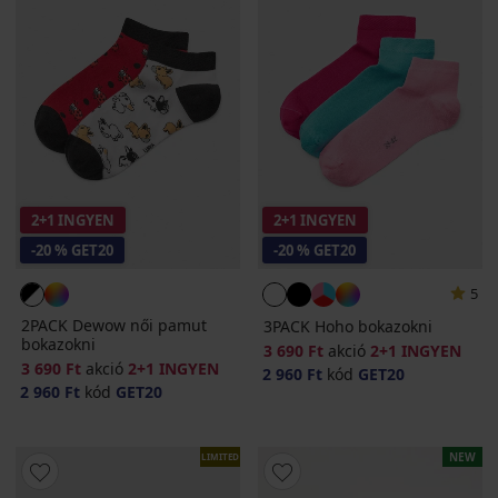
2+1 INGYEN
2+1 INGYEN
-20 % GET20
-20 % GET20
5
2PACK Dewow női pamut
3PACK Hoho bokazokni
bokazokni
3 690 Ft
akció
2+1 INGYEN
3 690 Ft
akció
2+1 INGYEN
2 960 Ft
kód
GET20
2 960 Ft
kód
GET20
NEW
LIMITED