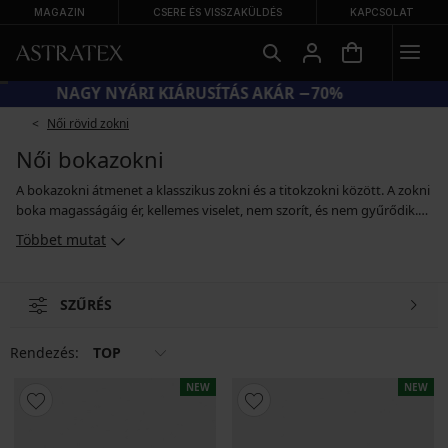
MAGAZIN
CSERE ÉS VISSZAKÜLDÉS
KAPCSOLAT
NAGY NYÁRI KIÁRUSÍTÁS AKÁR −70%
Női rövid zokni
Női bokazokni
A bokazokni átmenet a klasszikus zokni és a titokzokni között. A zokni
boka magasságáig ér, kellemes viselet, nem szorít, és nem gyűrődik.
Kényelmes pamut vagy bambusz szálas anyagból készül, de akár a
Többet mutat
nedvszívó funkcionális anyagokból vagy áttetsző szilonból is. Már rég
elmúlt az az idő, amikor a kínálat csak visszafogott színekre
korlátozódott, ma már felnőttek is választhatnak a színes „őrült”
SZŰRÉS
mintás vagy motívumos zoknikból.
Rendezés:
TOP
NEW
NEW