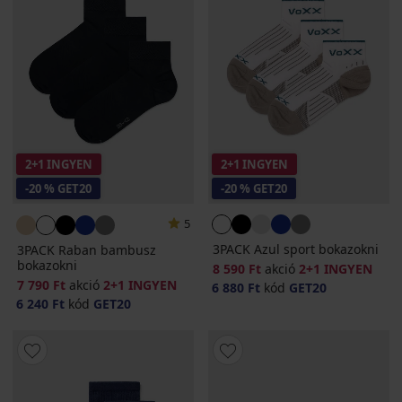
2+1 INGYEN
2+1 INGYEN
-20 % GET20
-20 % GET20
5
3PACK Azul sport bokazokni
3PACK Raban bambusz
bokazokni
8 590 Ft
akció
2+1 INGYEN
7 790 Ft
akció
2+1 INGYEN
6 880 Ft
kód
GET20
6 240 Ft
kód
GET20