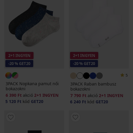
2+1 INGYEN
2+1 INGYEN
-20 % GET20
-20 % GET20
5
3PACK Nopkana pamut női
3PACK Raban bambusz
bokazokni
bokazokni
6 390 Ft
akció
2+1 INGYEN
7 790 Ft
akció
2+1 INGYEN
5 120 Ft
kód
GET20
6 240 Ft
kód
GET20