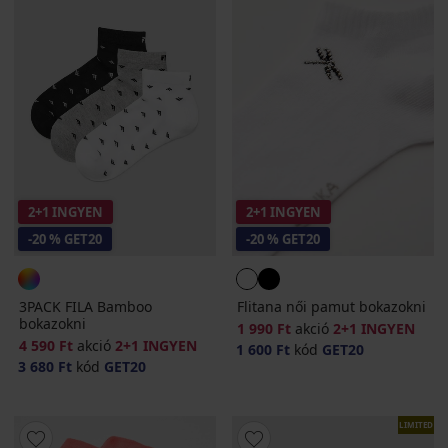
2+1 INGYEN
2+1 INGYEN
-20 % GET20
-20 % GET20
3PACK FILA Bamboo
Flitana női pamut bokazokni
bokazokni
1 990 Ft
akció
2+1 INGYEN
4 590 Ft
akció
2+1 INGYEN
1 600 Ft
kód
GET20
3 680 Ft
kód
GET20
LIMITED