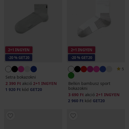
2+1 INGYEN
2+1 INGYEN
-20 % GET20
-20 % GET20
5
Setra bokazokni
2 390 Ft
akció
2+1 INGYEN
Belkin bambusz sport
bokazokni
1 920 Ft
kód
GET20
3 690 Ft
akció
2+1 INGYEN
2 960 Ft
kód
GET20