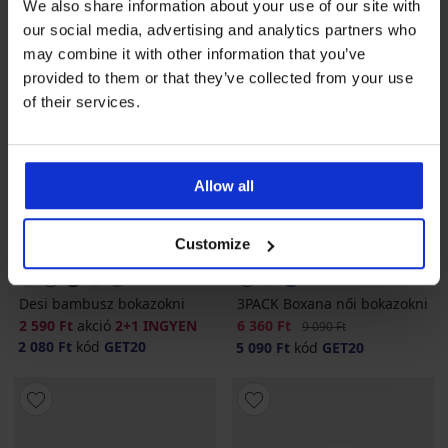
We also share information about your use of our site with
our social media, advertising and analytics partners who
may combine it with other information that you’ve
provided to them or that they’ve collected from your use
of their services.
Allow all
2+1 INGYEN
-30%
-20 % GET20
-20 % GET20
Customize
Desi bambusz bokazokni
3PACK Boxana női bokazokni
2 590 Ft
akció
2+1 INGYEN
Kedvezmény
6 360 Ft
Eredeti ár
9 090 Ft
2 080 Ft
kód
GET20
5 090 Ft
kód
GET20