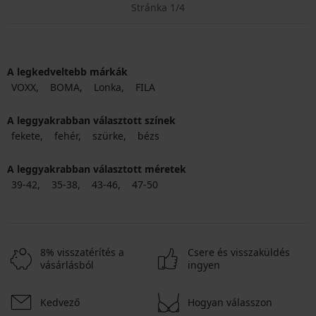
Stránka 1/4
A legkedveltebb márkák
VOXX
BOMA
Lonka
FILA
A leggyakrabban választott színek
fekete
fehér
szürke
bézs
A leggyakrabban választott méretek
39-42
35-38
43-46
47-50
8% visszatérítés a
Csere és visszaküldés
vásárlásból
ingyen
Kedvező
Hogyan válasszon