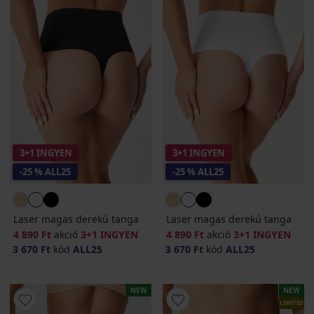
3+1 INGYEN
3+1 INGYEN
-25 % ALL25
-25 % ALL25
Laser magas derekú tanga
Laser magas derekú tanga
4 890 Ft
akció
3+1 INGYEN
4 890 Ft
akció
3+1 INGYEN
3 670 Ft
kód
ALL25
3 670 Ft
kód
ALL25
NEW
NEW
LIMITED