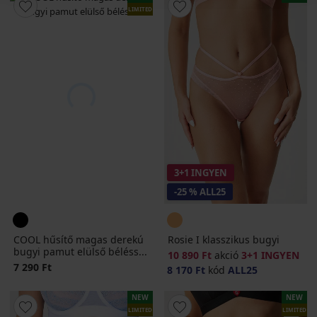
LIMITED
3+1 INGYEN
-25 % ALL25
COOL hűsítő magas derekú
Rosie I klasszikus bugyi
bugyi pamut elülső béléss...
10 890 Ft
akció
3+1 INGYEN
7 290 Ft
8 170 Ft
kód
ALL25
NEW
NEW
LIMITED
LIMITED