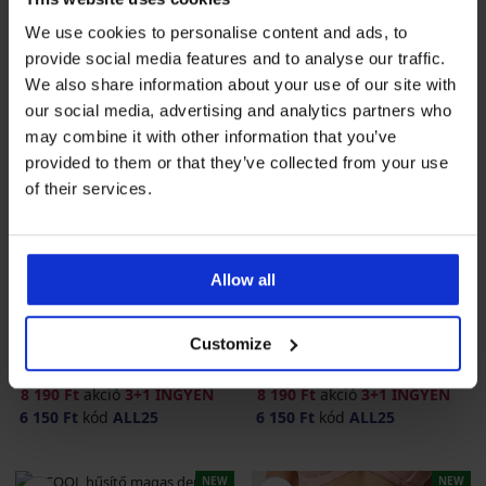
We use cookies to personalise content and ads, to
provide social media features and to analyse our traffic.
We also share information about your use of our site with
our social media, advertising and analytics partners who
may combine it with other information that you’ve
provided to them or that they’ve collected from your use
of their services.
3+1 INGYEN
3+1 INGYEN
-25 % ALL25
-25 % ALL25
Allow all
Customize
COOL hűsítő száras bugyi
COOL hűsítő száras bugyi
magasított derékrésszel
magasított derékrésszel
8 190 Ft
akció
3+1 INGYEN
8 190 Ft
akció
3+1 INGYEN
6 150 Ft
kód
ALL25
6 150 Ft
kód
ALL25
NEW
NEW