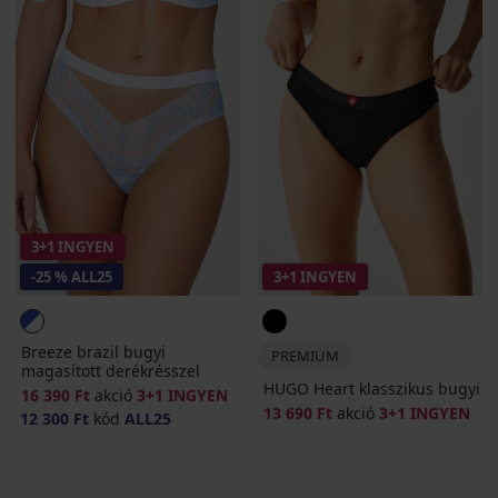
3+1 INGYEN
-25 % ALL25
3+1 INGYEN
Breeze brazil bugyi
PREMIUM
magasított derékrésszel
HUGO Heart klasszikus bugyi
16 390 Ft
akció
3+1 INGYEN
13 690 Ft
akció
3+1 INGYEN
12 300 Ft
kód
ALL25