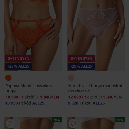
3+1 INGYEN
3+1 INGYEN
-25 % ALL25
-25 % ALL25
Papaya Moon klasszikus
Nora brazil bugyi magasított
bugyi
derékrésszel
18 590 Ft
akció
3+1 INGYEN
12 690 Ft
akció
3+1 INGYEN
13 950 Ft
kód
ALL25
9 520 Ft
kód
ALL25
NEW
NEW