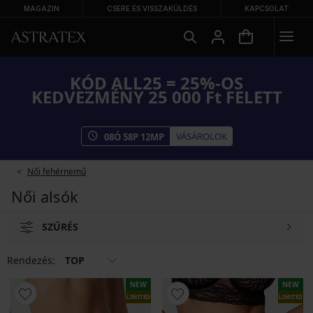
MAGAZIN
CSERE ÉS VISSZAKÜLDÉS
KAPCSOLAT
KÓD ALL25 = 25%-OS
KEDVEZMÉNY 25 000 Ft FELETT
VÁSÁROLOK
08
Ó
58
P
12
MP
Női fehérnemű
Női alsók
SZŰRÉS
Rendezés:
TOP
NEW
NEW
LIMITED
LIMITED