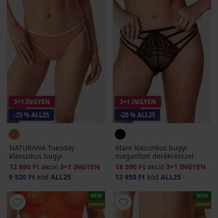
3+1 INGYEN
3+1 INGYEN
-25 % ALL25
-25 % ALL25
NATURANA Tuesday
Mare klasszikus bugyi
klasszikus bugyi
magasított derékrésszel
12 690 Ft
akció
3+1 INGYEN
18 590 Ft
akció
3+1 INGYEN
9 520 Ft
kód
ALL25
13 950 Ft
kód
ALL25
NEW
NEW
LIMITED
LIMITED