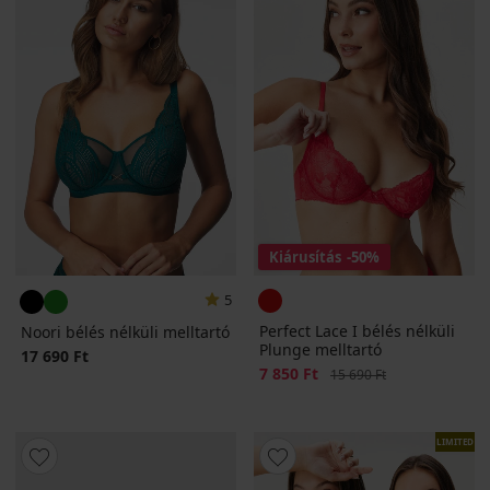
Kiárusítás
-50%
5
Perfect Lace I bélés nélküli
Noori bélés nélküli melltartó
Plunge melltartó
17 690 Ft
Kedvezmény
7 850 Ft
Eredeti ár
15 690 Ft
LIMITED