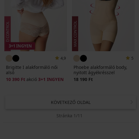
3+1 INGYEN
4,9
5
Brigitte I alakformáló női
Phoebe alakformáló body,
alsó
nyitott ágyékrésszel
10 390 Ft
akció
3+1 INGYEN
18 190 Ft
KÖVETKEZŐ OLDAL
Stránka 1/11