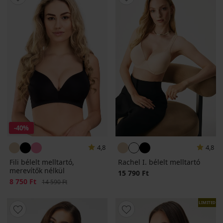
-40%
4,8
4,8
Fili bélelt melltartó,
Rachel I. bélelt melltartó
merevítők nélkül
15 790 Ft
Kedvezmény
8 750 Ft
Eredeti ár
14 590 Ft
LIMITED