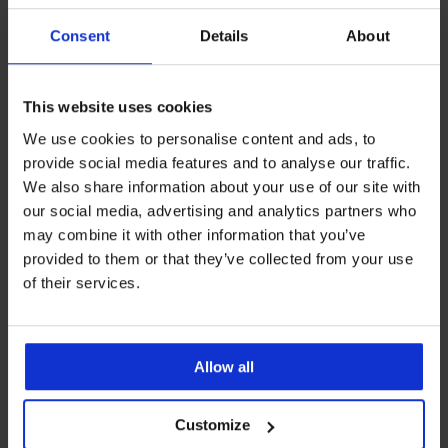
Consent
Details
About
This website uses cookies
We use cookies to personalise content and ads, to
provide social media features and to analyse our traffic.
We also share information about your use of our site with
our social media, advertising and analytics partners who
3+1 INGYEN
may combine it with other information that you’ve
provided to them or that they’ve collected from your use
4,9
of their services.
2PACK Moon menstruációs
női alsó, erősebb
Carmen Basic bélelt
menstruá...
melltartó
18 190 Ft
akció
3+1 INGYEN
15 490 Ft
Allow all
Customize