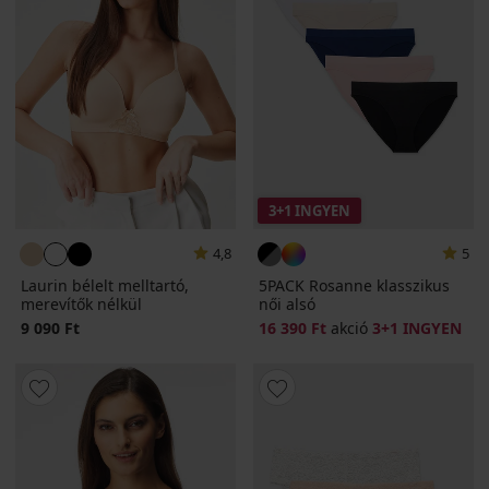
3+1 INGYEN
4,8
5
Laurin bélelt melltartó,
5PACK Rosanne klasszikus
merevítők nélkül
női alsó
9 090 Ft
16 390 Ft
akció
3+1 INGYEN