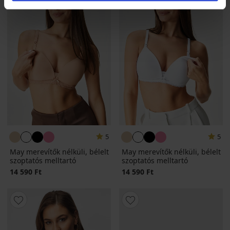
5
5
May merevítők nélküli, bélelt
May merevítők nélküli, bélelt
szoptatós melltartó
szoptatós melltartó
14 590 Ft
14 590 Ft