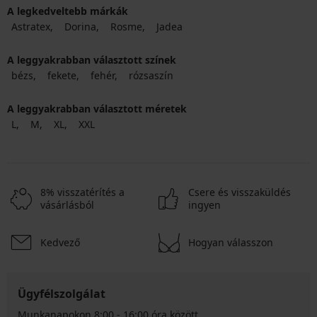
A legkedveltebb márkák
Astratex
Dorina
Rosme
Jadea
A leggyakrabban választott színek
bézs
fekete
fehér
rózsaszín
A leggyakrabban választott méretek
L
M
XL
XXL
8% visszatérítés a
Csere és visszaküldés
vásárlásból
ingyen
Kedvező
Hogyan válasszon
Ügyfélszolgálat
Munkanapokon 8:00 - 16:00 óra között