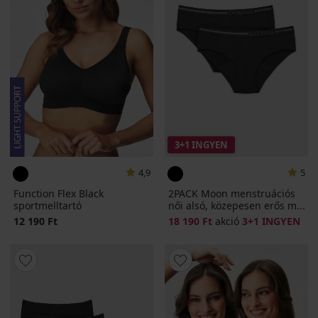
3+1 INGYEN
4,9
5
Function Flex Black
2PACK Moon menstruációs
sportmelltartó
női alsó, közepesen erős m...
12 190 Ft
18 190 Ft
akció
3+1 INGYEN