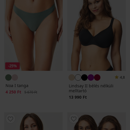
-25%
4,8
Noa I tanga
Lindsay II bélés nélküli
melltartó
Kedvezmény
4 250 Ft
Eredeti ár
5 670 Ft
13 990 Ft