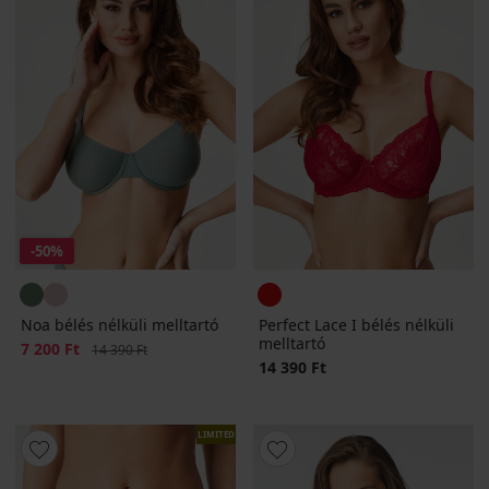
-50%
Noa bélés nélküli melltartó
Perfect Lace I bélés nélküli
melltartó
Kedvezmény
7 200 Ft
Eredeti ár
14 390 Ft
14 390 Ft
LIMITED