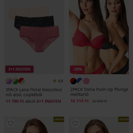
3+1 INGYEN
-20%
4,8
2PACK Sonia Push-Up Plunge
3PACK Lana Floral klasszikus
melltartó
női alsó, csipkéből
Kedvezmény
16 710 Ft
Eredeti ár
11 790 Ft
akció
3+1 INGYEN
20 890 Ft
LIMITED
LIMITED