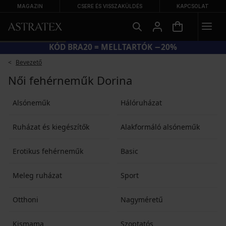
MAGAZIN
CSERE ÉS VISSZAKÜLDÉS
KAPCSOLAT
KÓD BRA20 = MELLTARTÓK −20%
Bevezető
Női fehérneműk Dorina
Alsóneműk
Hálóruházat
Ruházat és kiegészítők
Alakformáló alsóneműk
Erotikus fehérneműk
Basic
Meleg ruházat
Sport
Otthoni
Nagyméretű
Kismama
Szoptatós