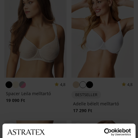
4,8
4,8
Spacer Leila melltartó
BESTSELLER
19 090 Ft
Adelle bélelt melltartó
17 290 Ft