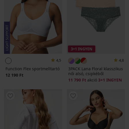
3+1 INGYEN
4,5
4,8
Function Flex sportmelltartó
3PACK Lana Floral klasszikus
női alsó, csipkéből
12 190 Ft
11 790 Ft
akció
3+1 INGYEN