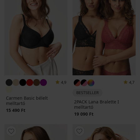
4,9
4,7
BESTSELLER
Carmen Basic bélelt
2PACK Lana Bralette I
melltartó
melltartó
15 490 Ft
19 090 Ft