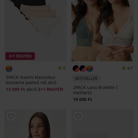
3+1 INGYEN
5
4,7
5PACK Naomi klasszikus
BESTSELLER
kismama pamut női alsó
2PACK Lana Bralette I
13 990 Ft
akció
3+1 INGYEN
melltartó
19 090 Ft