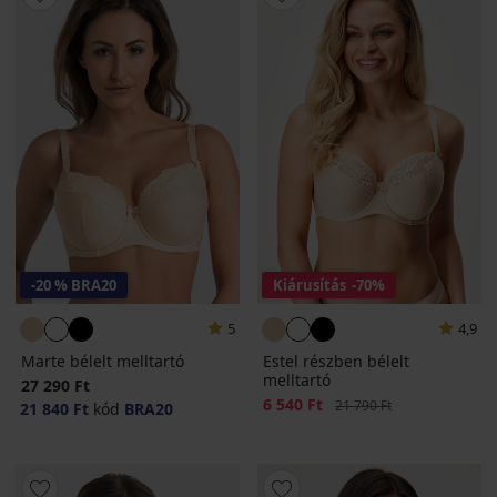
-20 % BRA20
Kiárusítás
-70%
5
4,9
Marte bélelt melltartó
Estel részben bélelt
melltartó
27 290 Ft
Kedvezmény
6 540 Ft
Eredeti ár
21 790 Ft
21 840 Ft
kód
BRA20