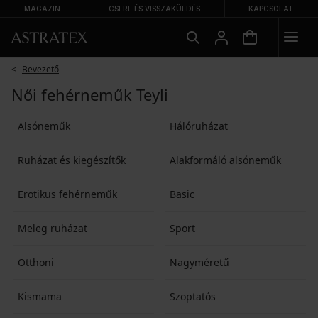
MAGAZIN
CSERE ÉS VISSZAKÜLDÉS
KAPCSOLAT
Bevezető
Női fehérneműk Teyli
Alsóneműk
Hálóruházat
Ruházat és kiegészítők
Alakformáló alsóneműk
Erotikus fehérneműk
Basic
Meleg ruházat
Sport
Otthoni
Nagyméretű
Kismama
Szoptatós