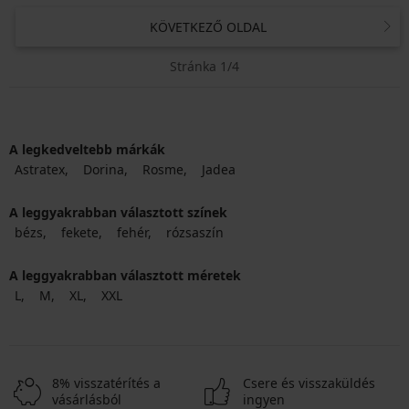
KÖVETKEZŐ OLDAL
Stránka 1/4
A legkedveltebb márkák
Astratex
Dorina
Rosme
Jadea
A leggyakrabban választott színek
bézs
fekete
fehér
rózsaszín
A leggyakrabban választott méretek
L
M
XL
XXL
8% visszatérítés a
Csere és visszaküldés
vásárlásból
ingyen