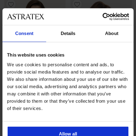
Consent
Details
About
This website uses cookies
We use cookies to personalise content and ads, to
provide social media features and to analyse our traffic.
We also share information about your use of our site with
-20 % BRA20
-30%
our social media, advertising and analytics partners who
may combine it with other information that you’ve
4,6
4,9
provided to them or that they’ve collected from your use
Anastasia bélés nélküli
Noemi szivacs nélküli
of their services.
pamut melltartó
melltartó
21 790 Ft
Kedvezmény
16 510 Ft
Eredeti ár
23 590 Ft
17 440 Ft
kód
BRA20
Allow all