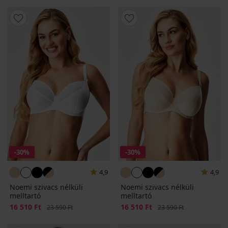
-30%
-30%
4,9
4,9
Noemi szivacs nélküli
Noemi szivacs nélküli
melltartó
melltartó
Kedvezmény
16 510 Ft
Eredeti ár
Kedvezmény
16 510 Ft
Eredeti ár
23 590 Ft
23 590 Ft