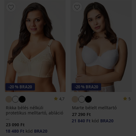
-20 % BRA20
-20 % BRA20
4,7
5
Rikka bélés nélküli
Marte bélelt melltartó
protetikus melltartó, abláció
27 290 Ft
...
21 840 Ft
kód
BRA20
23 090 Ft
18 480 Ft
kód
BRA20