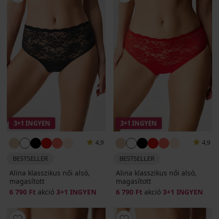
3+1 INGYEN
3+1 INGYEN
4,9
4,9
BESTSELLER
BESTSELLER
Alina klasszikus női alsó,
Alina klasszikus női alsó,
magasított
magasított
6 790 Ft
akció
3+1 INGYEN
6 790 Ft
akció
3+1 INGYEN