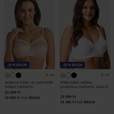
-20 % BRA20
-20 % BRA20
4,8
4,7
Andorra bélés- és merevítők
Rikka bélés nélküli
nélküli melltartó
protetikus melltartó, abláció
...
23 590 Ft
23 090 Ft
18 880 Ft
kód
BRA20
18 480 Ft
kód
BRA20