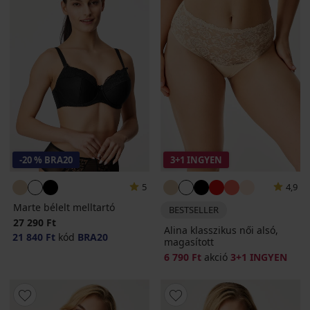
-20 % BRA20
3+1 INGYEN
5
4,9
Marte bélelt melltartó
BESTSELLER
27 290 Ft
Alina klasszikus női alsó,
21 840 Ft
kód
BRA20
magasított
6 790 Ft
akció
3+1 INGYEN