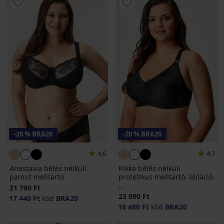
-20 % BRA20
-20 % BRA20
4,6
4,7
Anastasia bélés nélküli
Rikka bélés nélküli
pamut melltartó
protetikus melltartó, abláció
...
21 790 Ft
23 090 Ft
17 440 Ft
kód
BRA20
18 480 Ft
kód
BRA20