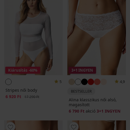
Kiárusítás
-60%
3+1 INGYEN
5
4,9
Stripes női body
BESTSELLER
Kedvezmény
6 920 Ft
Eredeti ár
17 290 Ft
Alina klasszikus női alsó,
magasított
6 790 Ft
akció
3+1 INGYEN