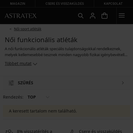
MAGAZIN
CSERE ÉS VISSZAKÜLDÉS
KAPCSOLAT
Női sport atléták
Női funkcionális atléták
A női funkcionális atléták speciális tulajdonságokkal rendelkeznek,
melyek kellemesebbé tesznek minden nagyobb fizikai igénybevétellel
járó tevékenységet. A szabásuk kényelmes, testhez simuló és lehet
Többet mutat
rövidebb is, könnyűek, légáteresztők, melegen tartanak és ha
megizzad, az okos anyagoknak köszönhetően szárazon tartanak.
Nálunk egyszínű funkcionális atlétákat és mutatós nyomott mintás
SZŰRÉS
atlétákat is talál, a választás az ízlésétől függ. Egy biztos – ha olyan
öltözéket keres, amely sportolás közben maximálisan komfortos, a
funkcionális anyagokból készült darabok jó választás.
Rendezés:
TOP
A keresett tartalom nem található.
8% visszatérítés a
Csere és visszaküldés