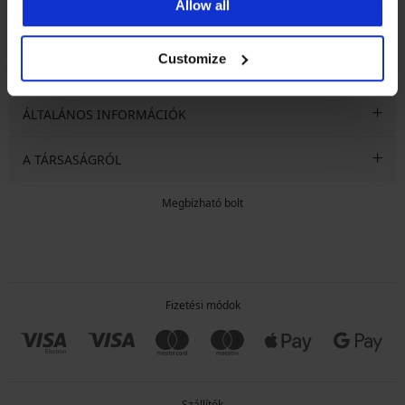
FELIRATKOZOM
Allow all
Customize
SZOLGÁLTATÁSOK VÁSÁRLÓKNAK
ÁLTALÁNOS INFORMÁCIÓK
A TÁRSASÁGRÓL
Megbízható bolt
Fizetési módok
Szállítók