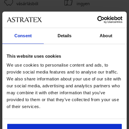
vásárlásból
ingyen
Kedvező
Hogyan válasszon
Consent
Details
About
Ügyfélszolgálat
Munkanapokon 8:00 - 16:00 óra között
This website uses cookies
06 1 765 4767
We use cookies to personalise content and ads, to
info@astratex.hu
provide social media features and to analyse our traffic.
We also share information about your use of our site with
Hírlevél
our social media, advertising and analytics partners who
may combine it with other information that you’ve
provided to them or that they’ve collected from your use
of their services.