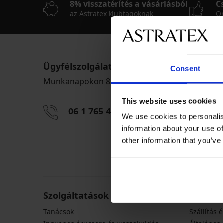
8% visszatérítés a vásárlásból
C
az Astratex klubtagoknak
On
Ügyfélszolgálat
Consent
Munkanapokon 8:00 - 16:00 óra között
This website uses cookies
06 1 765 4767
info@astra
We use cookies to personalis
information about your use of
other information that you’ve
Szolgáltatások vásárlóknak
Általán
Tanácsok
Szállítás é