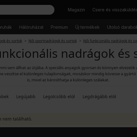
Keresés
Magazin
Csere és visszaküldé
őruhák
Hálóruházat
Premium
Új termékek
Utolsó darabo
gok és sortok
Női sportnadrágok és sortok
Női funkcionális nadrágok és so
unkcionális nadrágok és 
i sem állhat az útjába. A speciális anyagok gyorsan és könnyen elvezetik a
eszítse el különleges tulajdonságait, mosáskor mindig kövesse a gyártó bel
is, mivel az károsíthatja a különleges szálakat.
bbek
Legújabb
Legolcsóbb elöl
Legdrágább elöl
m nem található.