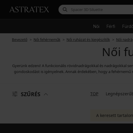
Női
Férfi
Fürd
Bevezető
Női fehérneműk
Női ruházat és kiegészítők
Női nadrá
Női f
Gyerünk edzeni! A funkcionális rövidnadrágokkal és nadrágokkal semm
gondoskodást is igényelnek. Annak érdekében, hogy a fehérnemű ne v
SZŰRÉS
TOP
Legnépszerű
A keresett tartalo