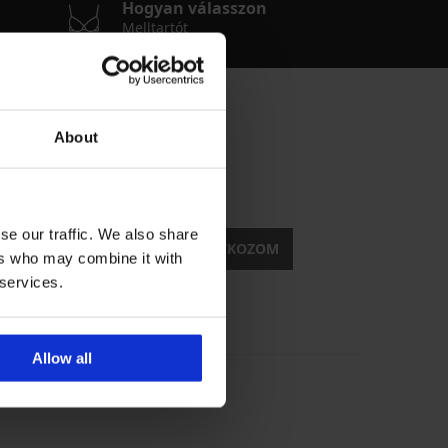
Hogyan válasszon
Melltartót
About
tesülni?
kedvezmények
se our traffic. We also share
FELIRATKOZOM
ers who may combine it with
 services.
Allow all
Megbízható bolt