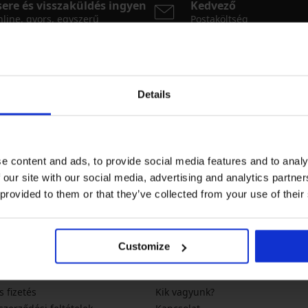
sere és visszaküldés ingyen
Kedvező
line, gyors, egyszerű
Postaköltség
Hírlevél
Details
Szeretne az újdonságokról ér
újdonságok
akciók
tex.hu
e content and ads, to provide social media features and to analy
 our site with our social media, advertising and analytics partn
 provided to them or that they’ve collected from your use of their
Customize
os információk
A társaságról
s fizetés
Kik vagyunk?