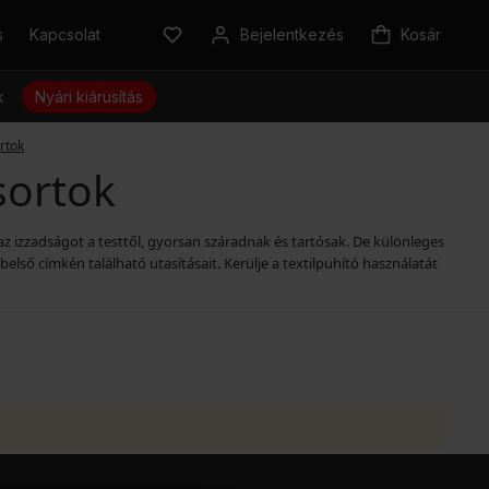
s
Kapcsolat
Bejelentkezés
Kosár
k
Nyári kiárusítás
rtok
sortok
z izzadságot a testtől, gyorsan száradnak és tartósak. De különleges
ső címkén található utasításait. Kerülje a textilpuhító használatát