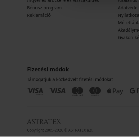
Ingyenes árucsere és visszaküldés
Általános 
Bónusz program
Adatvédel
Reklamáció
Nyilatkoza
Mérettábl
Akadályme
Gyakori k
Fizetési módok
Támogatjuk a közkedvelt fizetési módokat
Copyright 2005-2026 © ASTRATEX a.s.