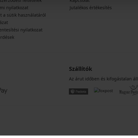
szerződési feltételek
Kapcsolat
mi nyilatkozat
Jutalékos értékesítés
t a sütik használatáról
ázat
ntesítési nyilatkozat
érdések
Szállítók
Az árut időben és kifogástalan áll