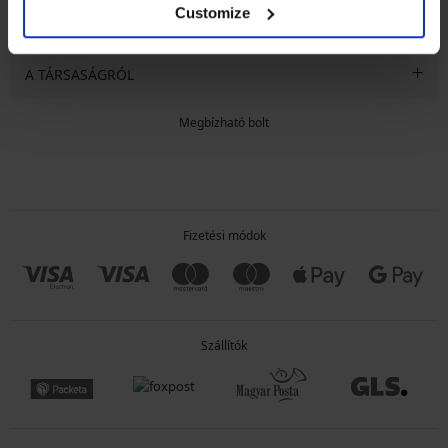
Customize
ÁLTALÁNOS INFORMÁCIÓK
A TÁRSASÁGRÓL
Megbízható bolt
Fizetési módok
Szállítók