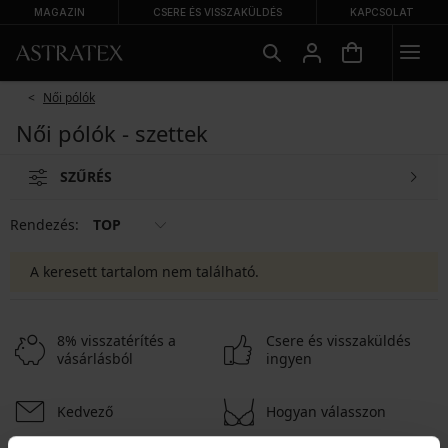
MAGAZIN
CSERE ÉS VISSZAKÜLDÉS
KAPCSOLAT
Női pólók
Női pólók - szettek
SZŰRÉS
Rendezés:
TOP
A keresett tartalom nem található.
8% visszatérítés a
Csere és visszaküldés
vásárlásból
ingyen
Kedvező
Hogyan válasszon