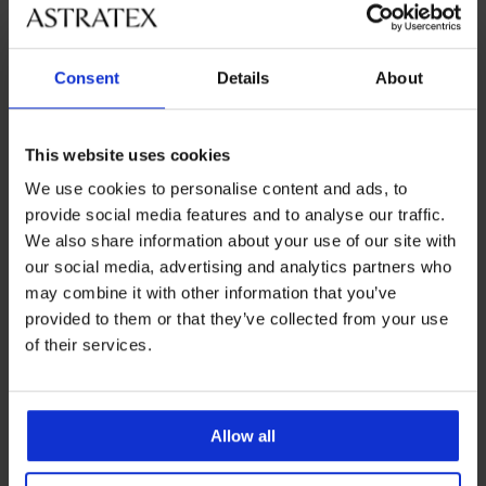
Ügyfélszolgálat
Munkanapokon 8:00 - 16:00 óra között
Consent
Details
About
06 1 765 4767
info@astratex.hu
This website uses cookies
We use cookies to personalise content and ads, to
Hírlevél
provide social media features and to analyse our traffic.
We also share information about your use of our site with
our social media, advertising and analytics partners who
may combine it with other information that you’ve
provided to them or that they’ve collected from your use
of their services.
FELIRATKOZOM
Allow all
SZOLGÁLTATÁSOK VÁSÁRLÓKNAK