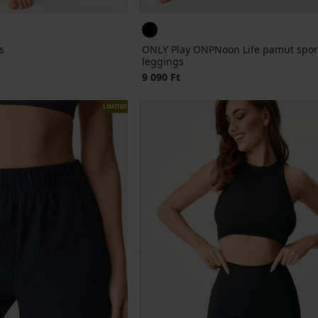
s
ONLY Play ONPNoon Life pamut spor
leggings
9 090 Ft
LIMITED