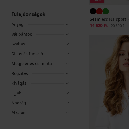
Tulajdonságok
Seamless FIT sport 
Anyag
Kedvezmény
14 620 Ft
Eredeti ár
20 890 Ft
Vállpántok
Szabás
Stílus és funkció
Megjelenés és minta
Rögzítés
Kivágás
Ujjak
Nadrág
Alkalom