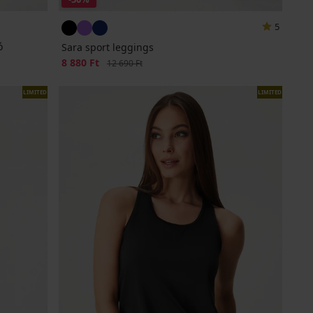
5
ó
Sara sport leggings
Kedvezmény
8 880 Ft
Eredeti ár
12 690 Ft
LIMITED
LIMITED