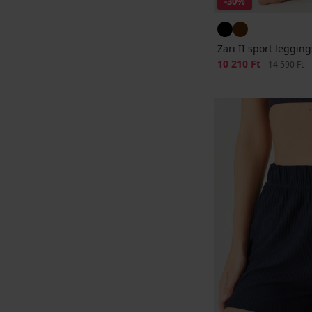
-30%
Zari II sport legging
Kedvezmény
10 210 Ft
Eredeti ár
14 590 Ft