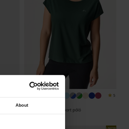
5
About
ONLY Play Aubree sport póló
10 890 Ft
LIMITED