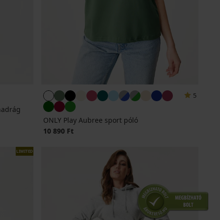
5
nadrág
ONLY Play Aubree sport póló
10 890 Ft
LIMITED