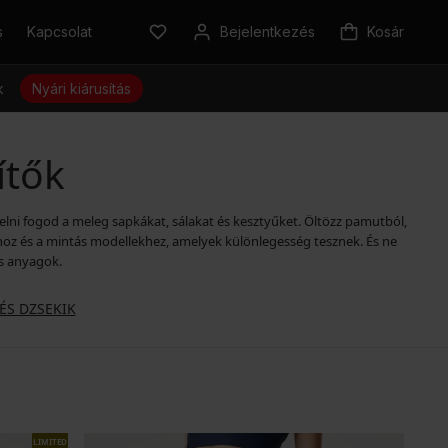
s
Kapcsolat
Bejelentkezés
Kosár
k
Nyári kiárusítás
ítők
ékelni fogod a meleg sapkákat, sálakat és kesztyűket. Öltözz pamutból,
hoz és a mintás modellekhez, amelyek különlegesség tesznek. És ne
is anyagok.
ÉS DZSEKIK
LIMITED