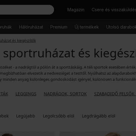
Keresés
Magazin
Csere és visszaküldé
őruhák
Hálóruházat
Premium
Új termékek
Utolsó darabo
uházat és kiegészítők
 sportruházat és kiegész
ltözéket - a nadrágtól a pólón át a sporttáskáig. A téli sportok esetében ért
megbízhatóan elvezetik a nedvességet a testtől. Nyúlhatsz az alapdarabok
gy minden anyag különleges gondoskodást igényel, különösen a funkcionál
ÉTÁK
LEGGINGS
NADRÁGOK, SORTOK
SZABADIDŐ FELSŐK 
bbek
Legújabb
Legolcsóbb elöl
Legdrágább elöl