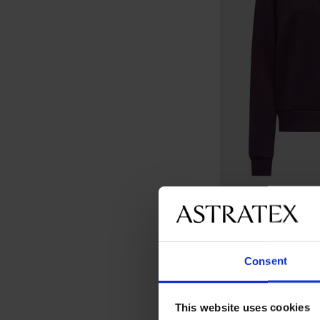
ONLY Play Lounge s
Consent
15 490 Ft
This website uses cookies