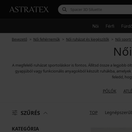
Női
Férfi
Fürd
Bevezető
Női fehérneműk
Női ruházat és kiegészítők
Női sportr
Női
A megfelelő ruházat sportoláskor is fontos. Állítsd össze a legjobb ö
gyapjúból vagy funkcionális anyagokból készült ruhákba, amelyek 
feledd, ho
PÓLÓK
ATL
SZŰRÉS
TOP
Legnépszerű
KATEGÓRIA