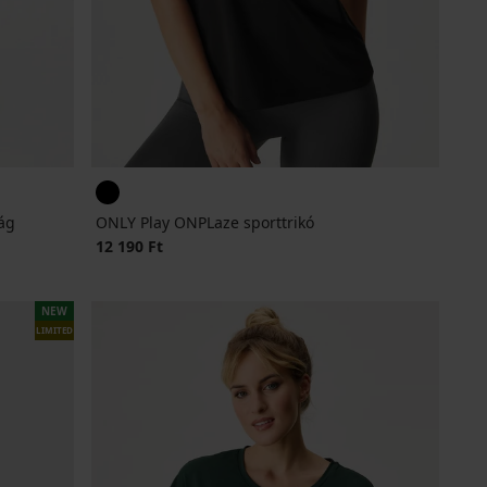
ág
ONLY Play ONPLaze sporttrikó
12 190 Ft
NEW
LIMITED