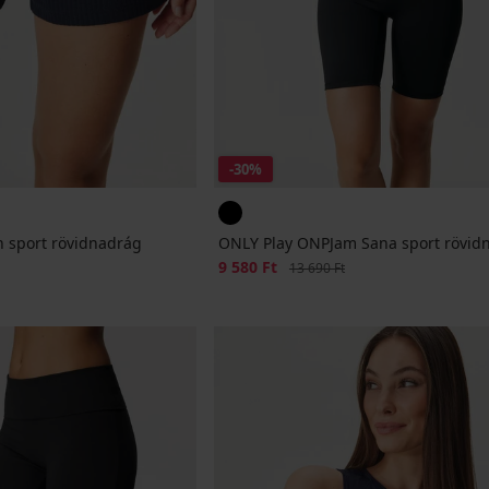
-30%
 sport rövidnadrág
ONLY Play ONPJam Sana sport rövid
Kedvezmény
9 580 Ft
Eredeti ár
13 690 Ft