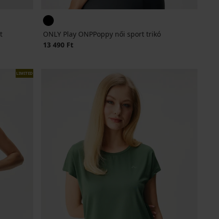
t
ONLY Play ONPPoppy női sport trikó
13 490 Ft
LIMITED