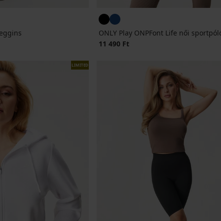
leggins
ONLY Play ONPFont Life női sportpól
11 490 Ft
LIMITED