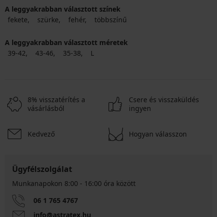
A leggyakrabban választott színek
fekete
szürke
fehér
többszínű
A leggyakrabban választott méretek
39-42
43-46
35-38
L
8% visszatérítés a
Csere és visszaküldés
vásárlásból
ingyen
Kedvező
Hogyan válasszon
Ügyfélszolgálat
Munkanapokon 8:00 - 16:00 óra között
06 1 765 4767
info@astratex.hu