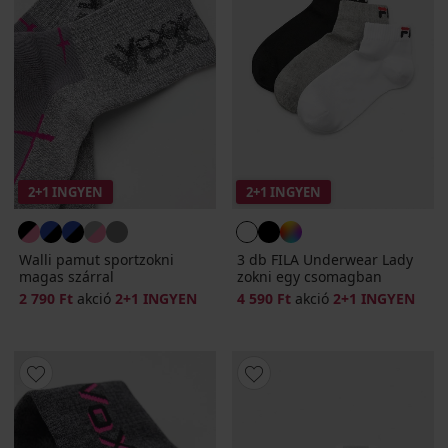
2+1 INGYEN
2+1 INGYEN
Walli pamut sportzokni
3 db FILA Underwear Lady
magas szárral
zokni egy csomagban
2 790 Ft
akció
2+1 INGYEN
4 590 Ft
akció
2+1 INGYEN