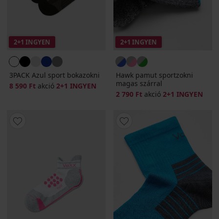
2+1 INGYEN
2+1 INGYEN
3PACK Azul sport bokazokni
Hawk pamut sportzokni
magas szárral
8 590 Ft
akció
2+1 INGYEN
2 790 Ft
akció
2+1 INGYEN