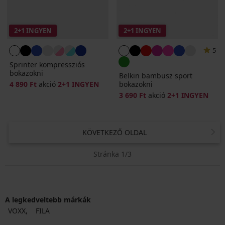
2+1 INGYEN
2+1 INGYEN
5
Sprinter kompressziós
bokazokni
Belkin bambusz sport
4 890 Ft
akció
2+1 INGYEN
bokazokni
3 690 Ft
akció
2+1 INGYEN
KÖVETKEZŐ OLDAL
Stránka 1/3
A legkedveltebb márkák
VOXX
FILA