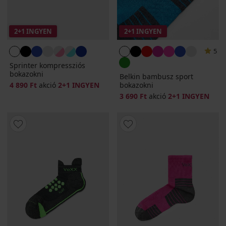
2+1 INGYEN
2+1 INGYEN
5
Sprinter kompressziós
bokazokni
Belkin bambusz sport
4 890 Ft
akció
2+1 INGYEN
bokazokni
3 690 Ft
akció
2+1 INGYEN