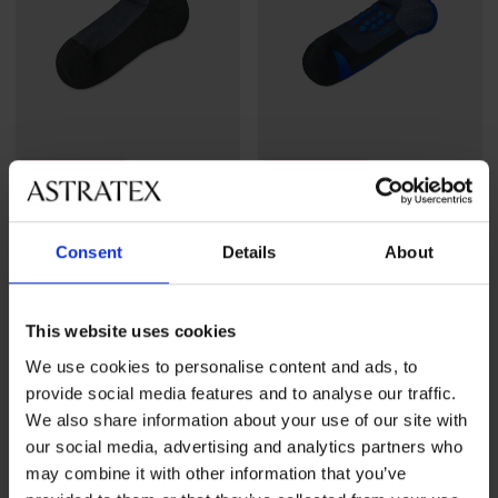
2+1 INGYEN
2+1 INGYEN
Brooke bambusz bokazokni
Sprinter kompressziós
Consent
Details
About
bokazokni
3 690 Ft
akció
2+1 INGYEN
4 890 Ft
akció
2+1 INGYEN
This website uses cookies
We use cookies to personalise content and ads, to
provide social media features and to analyse our traffic.
We also share information about your use of our site with
our social media, advertising and analytics partners who
may combine it with other information that you’ve