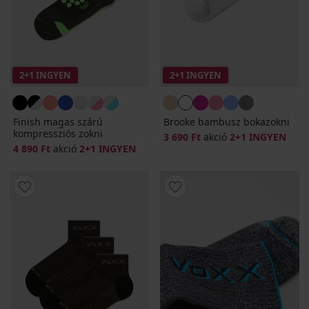
2+1 INGYEN
2+1 INGYEN
Finish magas szárú
Brooke bambusz bokazokni
kompressziós zokni
3 690 Ft
akció
2+1 INGYEN
4 890 Ft
akció
2+1 INGYEN