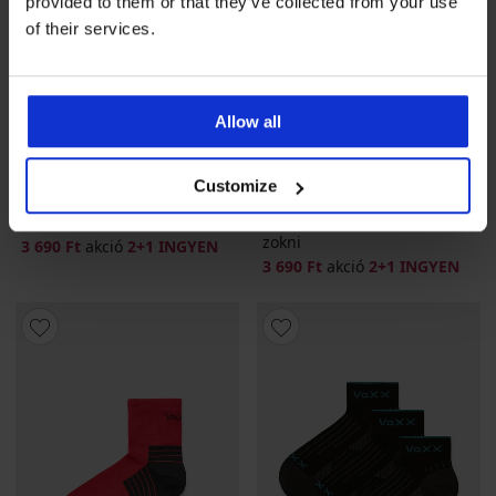
provided to them or that they’ve collected from your use
of their services.
Allow all
2+1 INGYEN
2+1 INGYEN
Customize
5
Brooke bambusz bokazokni
Baeron bambusz rövid szárú
zokni
3 690 Ft
akció
2+1 INGYEN
3 690 Ft
akció
2+1 INGYEN