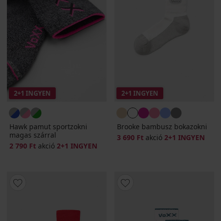
2+1 INGYEN
2+1 INGYEN
Hawk pamut sportzokni
Brooke bambusz bokazokni
magas szárral
3 690 Ft
akció
2+1 INGYEN
2 790 Ft
akció
2+1 INGYEN