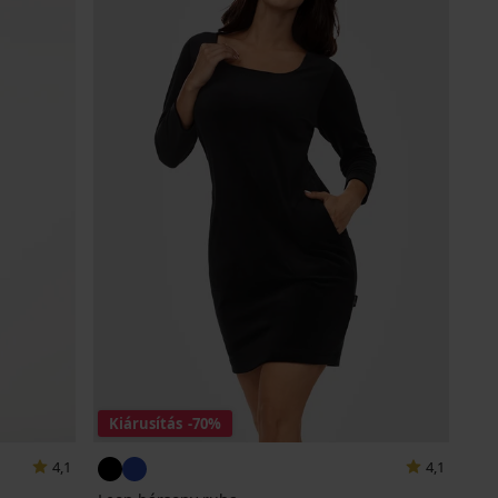
Kiárusítás
-70%
4,1
4,1