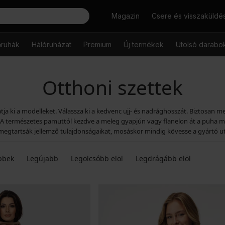
Keresés
Magazin
Csere és visszaküldé
őruhák
Hálóruházat
Premium
Új termékek
Utolsó darabo
Otthoni szettek
atja ki a modelleket. Válassza ki a kedvenc ujj- és nadrághosszát. Biztosan 
. A természetes pamuttól kezdve a meleg gyapjún vagy flanelon át a puha 
egtartsák jellemző tulajdonságaikat, mosáskor mindig kövesse a gyártó ut
bbek
Legújabb
Legolcsóbb elöl
Legdrágább elöl