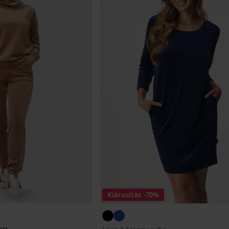
Kiárusítás
-70%