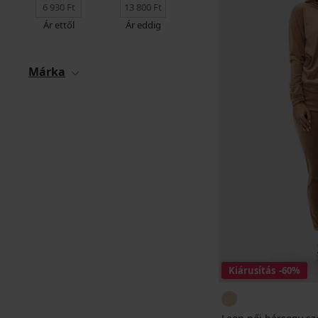
Ár ettől
Ár eddig
Márka
Kiárusítás
-60%