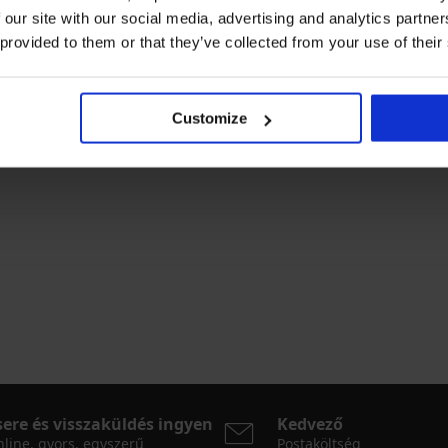
 our site with our social media, advertising and analytics partn
 provided to them or that they’ve collected from your use of their
Kiárusítás
-70%
Customize
eg overál
Cosmo bársony ruha
Kedvezmény
7 650 Ft
Eredeti ár
25 490 Ft
sere és visszaküldés ingyen
Kedvező
line, gyors, egyszerű
Postaköltség