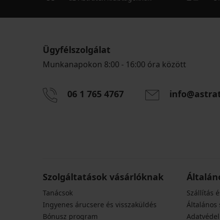
Ügyfélszolgálat
Munkanapokon 8:00 - 16:00 óra között
06 1 765 4767
info@astra
Szolgáltatások vásárlóknak
Általán
Tanácsok
Szállítás é
Ingyenes árucsere és visszaküldés
Általános 
Bónusz program
Adatvédel