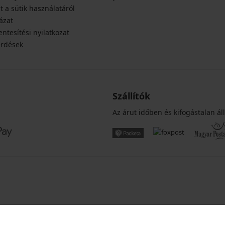
t a sütik használatáról
ázat
ntesítési nyilatkozat
érdések
Szállítók
Az árut időben és kifogástalan áll