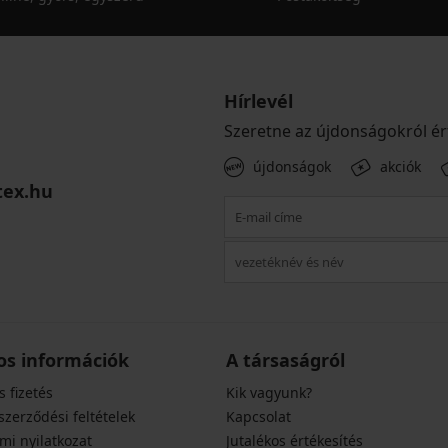
Hírlevél
Szeretne az újdonságokról ér
újdonságok
akciók
tex.hu
os információk
A társaságról
s fizetés
Kik vagyunk?
szerződési feltételek
Kapcsolat
mi nyilatkozat
Jutalékos értékesítés