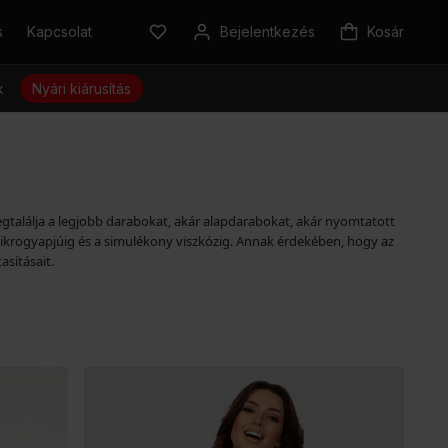
s
Kapcsolat
Bejelentkezés
Kosár
k
Nyári kiárusítás
megtalálja a legjobb darabokat, akár alapdarabokat, akár nyomtatott
mikrogyapjúig és a simulékony viszkózig. Annak érdekében, hogy az
asításait.