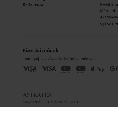
Reklamáció
Nyilatkoza
Mérettábl
Akadályme
Gyakori k
Fizetési módok
Támogatjuk a közkedvelt fizetési módokat
Copyright 2005-2026 © ASTRATEX a.s.