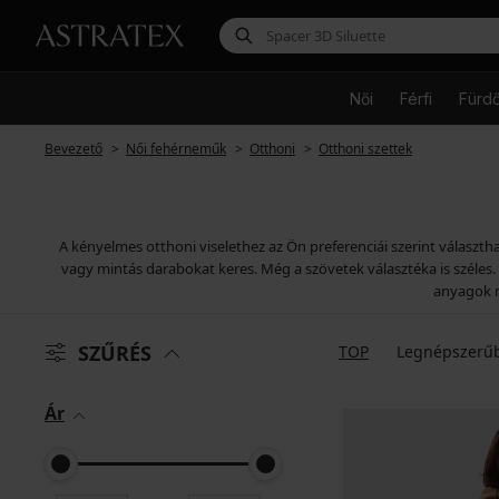
Női
Férfi
Fürd
Bevezető
Női fehérneműk
Otthoni
Otthoni szettek
A kényelmes otthoni viselethez az Ön preferenciái szerint választh
vagy mintás darabokat keres. Még a szövetek választéka is széles
anyagok m
SZŰRÉS
TOP
Legnépszerű
Ár