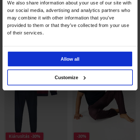
We also share information about your use of our site with
Kiárusítás
-30%
-30%
our social media, advertising and analytics partners who
may combine it with other information that you’ve
Nagy méretű Trevino férfi
MEN-A Jack pamut pizsama,
provided to them or that they’ve collected from your use
pamut pizsama, hosszú
hosszú
of their services.
Kedvezmény
19 100 Ft
Eredeti ár
Kedvezmény
12 730 Ft
Eredeti ár
27 290 Ft
18 190 Ft
LIMITED
LIMITED
Allow all
Customize
Kiárusítás
-30%
-30%