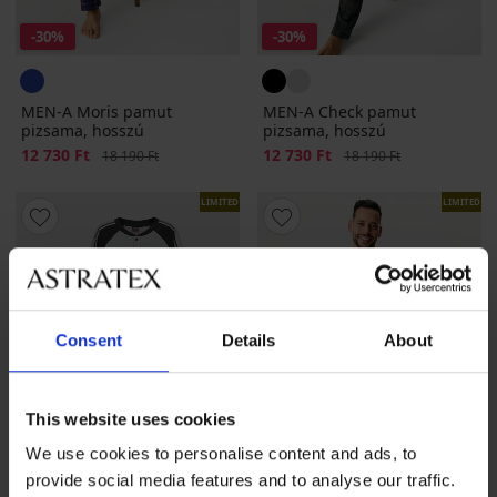
-30%
-30%
MEN-A Moris pamut
MEN-A Check pamut
pizsama, hosszú
pizsama, hosszú
Kedvezmény
12 730 Ft
Eredeti ár
Kedvezmény
12 730 Ft
Eredeti ár
18 190 Ft
18 190 Ft
LIMITED
LIMITED
Consent
Details
About
This website uses cookies
We use cookies to personalise content and ads, to
provide social media features and to analyse our traffic.