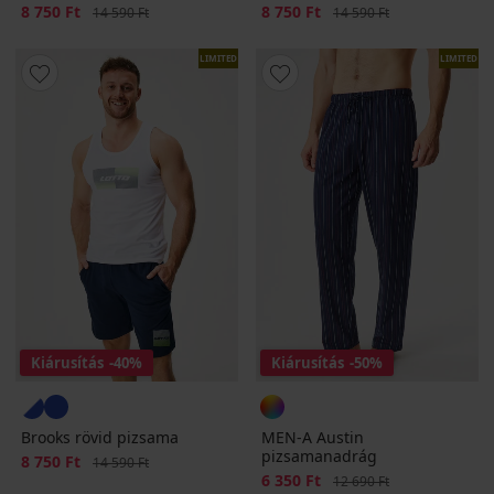
Kedvezmény
8 750 Ft
Eredeti ár
Kedvezmény
8 750 Ft
Eredeti ár
14 590 Ft
14 590 Ft
LIMITED
LIMITED
Kiárusítás
-40%
Kiárusítás
-50%
Brooks rövid pizsama
MEN-A Austin
pizsamanadrág
Kedvezmény
8 750 Ft
Eredeti ár
14 590 Ft
Kedvezmény
6 350 Ft
Eredeti ár
12 690 Ft