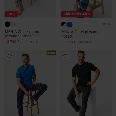
-30%
Kiárusítás
-60%
4,7
MEN-A Check pamut
MEN-A flanel pizsama,
pizsama, hosszú
hosszú
Kedvezmény
12 730 Ft
Eredeti ár
Kedvezmény
8 000 Ft
Eredeti ár
18 190 Ft
19 990 Ft
LIMITED