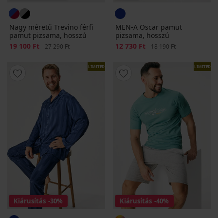
Nagy méretű Trevino férfi
MEN-A Oscar pamut
pamut pizsama, hosszú
pizsama, hosszú
Kedvezmény
19 100 Ft
Eredeti ár
Kedvezmény
12 730 Ft
Eredeti ár
27 290 Ft
18 190 Ft
LIMITED
LIMITED
Kiárusítás
-30%
Kiárusítás
-40%