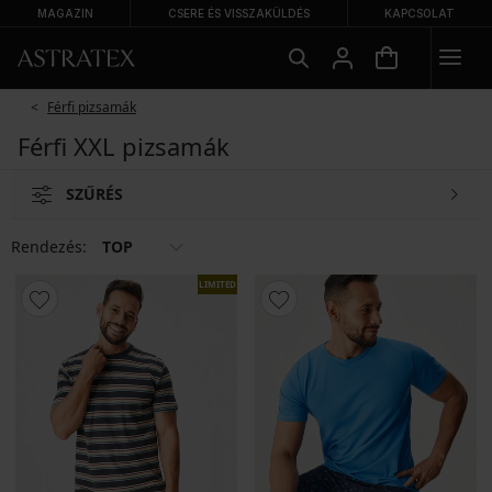
MAGAZIN
CSERE ÉS VISSZAKÜLDÉS
KAPCSOLAT
Férfi pizsamák
Férfi XXL pizsamák
SZŰRÉS
Rendezés:
TOP
LIMITED