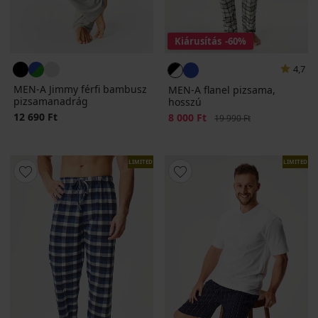
Kiárusítás
-60%
4,7
MEN-A Jimmy férfi bambusz
MEN-A flanel pizsama,
pizsamanadrág
hosszú
12 690 Ft
Kedvezmény
8 000 Ft
Eredeti ár
19 990 Ft
LIMITED
LIMITED