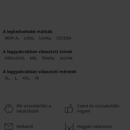
A legkedveltebb márkák
MEN-A
Lotto
Lonka
CECEBA
A leggyakrabban választott színek
többszínű
kék
fekete
szürke
A leggyakrabban választott méretek
XL
L
XXL
M
8% visszatérítés a
Csere és visszaküldés
vásárlásból
ingyen
Kedvező
Hogyan válasszon