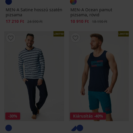
MEN-A Satine hosszú szatén
MEN-A Ocean pamut
pizsama
pizsama, rövid
Kedvezmény
17 210 Ft
Eredeti ár
Kedvezmény
10 910 Ft
Eredeti ár
24 590 Ft
18 190 Ft
LIMITED
LIMITED
-30%
Kiárusítás
-40%