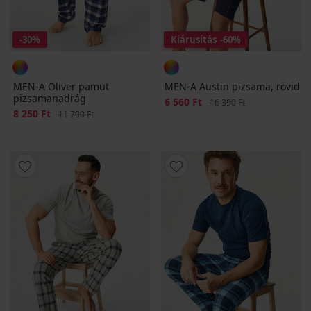
-30%
Kiárusítás
-60%
MEN-A Oliver pamut
MEN-A Austin pizsama, rövid
pizsamanadrág
Kedvezmény
6 560 Ft
Eredeti ár
16 390 Ft
Kedvezmény
8 250 Ft
Eredeti ár
11 790 Ft