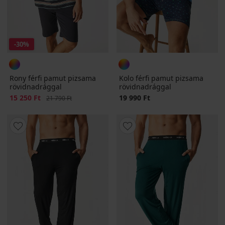
-30%
Rony férfi pamut pizsama
Kolo férfi pamut pizsama
rövidnadrággal
rövidnadrággal
Kedvezmény
15 250 Ft
Eredeti ár
19 990 Ft
21 790 Ft