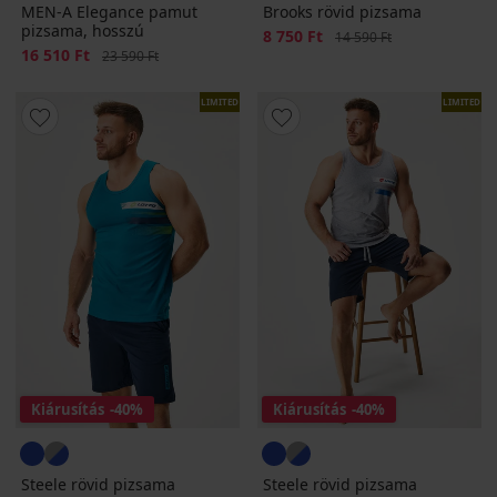
MEN-A Elegance pamut
Brooks rövid pizsama
pizsama, hosszú
Kedvezmény
8 750 Ft
Eredeti ár
14 590 Ft
Kedvezmény
16 510 Ft
Eredeti ár
23 590 Ft
LIMITED
LIMITED
Kiárusítás
-40%
Kiárusítás
-40%
Steele rövid pizsama
Steele rövid pizsama