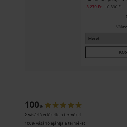
Kedvezmény
Eredeti ár
3 270 Ft
10 890 Ft
Válas
KOS
100
%
2 vásárló értékelte a terméket
100% vásárló ajánlja a terméket