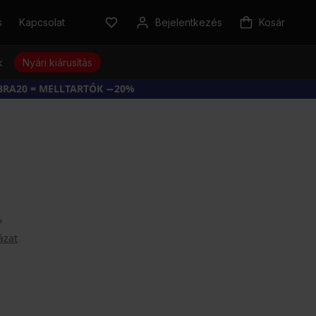
s
Kapcsolat
Bejelentkezés
Kosár
k
Nyári kiárusítás
BRA20 = MELLTARTÓK −20%
?
ázat