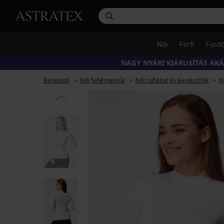
Női
Férfi
Fürd
NAGY NYÁRI KIÁRUSÍTÁS AK
Bevezető
Női fehérneműk
Női ruházat és kiegészítők
N