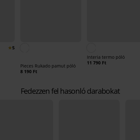
5
Interia termo póló
11 790 Ft
Pieces Rukado pamut póló
8 190 Ft
Fedezzen fel hasonló darabokat