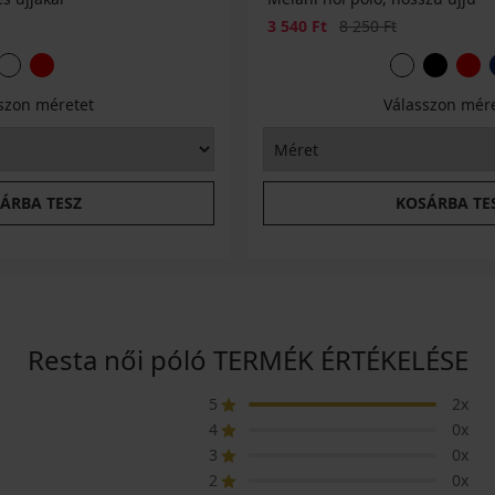
Kedvezmény
Eredeti ár
3 540 Ft
8 250 Ft
szon méretet
Válasszon mér
ÁRBA TESZ
KOSÁRBA TE
Resta női póló TERMÉK ÉRTÉKELÉSE
5
2x
4
0x
3
0x
2
0x