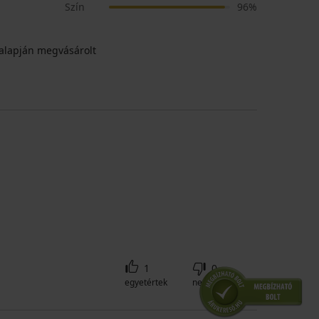
Szín
96%
alapján megvásárolt
1
0
egyetértek
nem értek egyet