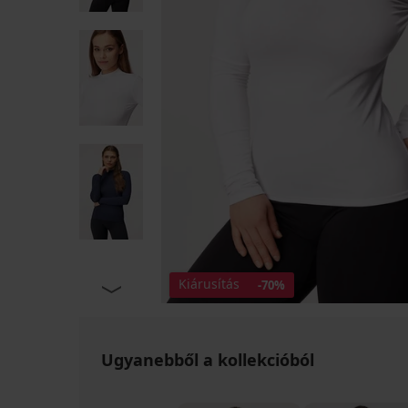
Kiárusítás
-70%
Ugyanebből a kollekcióból