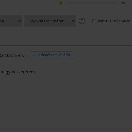
1
0x
Mérettanácsadó 
024.03.13-in. l.
Ellenőrzött vásárló
, nagyon szeretem