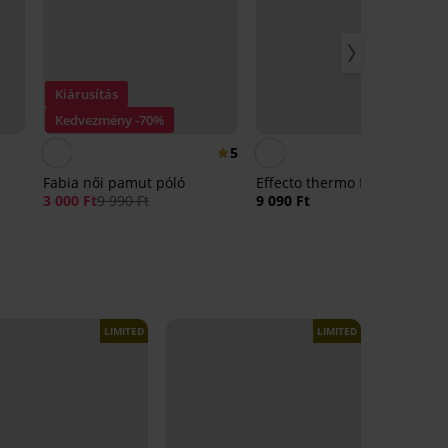
Kiárusítás
Kedvezmény -70%
5
Fabia női pamut póló
Effecto thermo felső
3 000 Ft
9 990 Ft
9 090 Ft
LIMITED
LIMITED