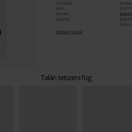
Tételkód
Resta_
EAN
59017
Márka
Babell
Gyártó
Babell
Polan
Többet mutat
Talán tetszeni fog