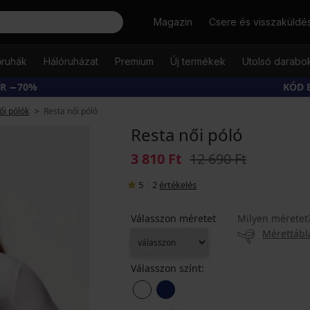
Keresés
Magazin
Csere és visszaküldé
őruhák
Hálóruházat
Premium
Új termékek
Utolsó darabo
ÁR −70%
KÓD 
ői pólók
Resta női póló
Resta női póló
3 810 Ft
12 690 Ft
5
|
2
értékelés
Válasszon méretet
Milyen méretet
Mérettábl
Válasszon színt: