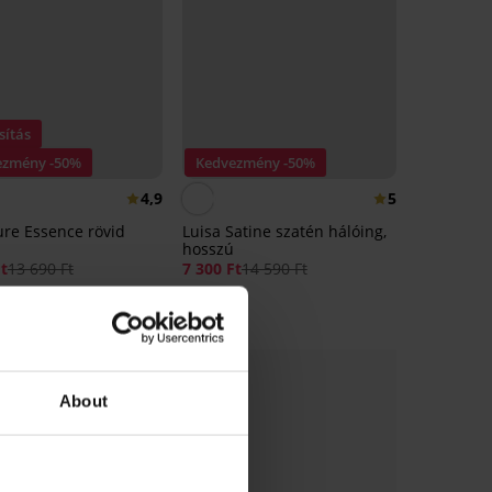
sítás
ezmény -50%
Kedvezmény -50%
4,9
5
ure Essence rövid
Luisa Satine szatén hálóing,
hosszú
Ft
13 690 Ft
7 300 Ft
14 590 Ft
About