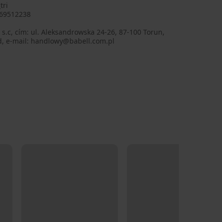
tri
69512238
 s.c, cím: ul. Aleksandrowska 24-26, 87-100 Torun,
d, e-mail: handlowy@babell.com.pl