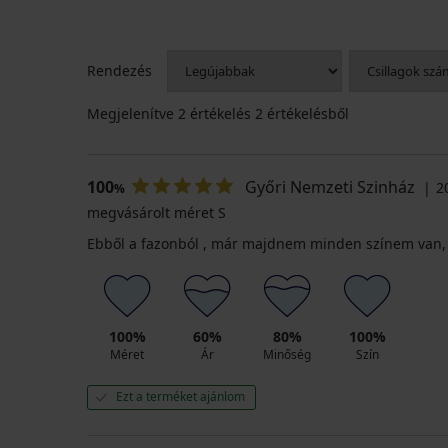
Rendezés
Megjelenítve
2
értékelés 2 értékelésből
100
Győri Nemzeti Szinház
2
%
megvásárolt méret S
Ebből a fazonból , már majdnem minden színem van
100%
60%
80%
100%
Méret
Ár
Minőség
Szín
Ezt a terméket ajánlom