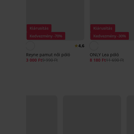
Kiárusítás
Kiárusítás
Kedvezmény -70%
Kedvezmény -30%
4,6
Reyne pamut női póló
ONLY Lea póló
3 000 Ft
9 990 Ft
8 180 Ft
11 690 Ft