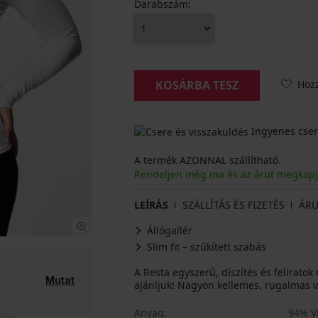
Darabszám:
Hoz
KOSÁRBA TESZ
Ingyenes cser
A termék AZONNAL szállítható.
Rendeljen még ma és az árut megkap
LEÍRÁS
SZÁLLÍTÁS ÉS FIZETÉS
ÁRU
Állógallér
Slim fit – szűkített szabás
A Resta egyszerű, díszítés és feliratok 
Mutat
ajánljuk! Nagyon kellemes, rugalmas v
Anyag
94% Vi