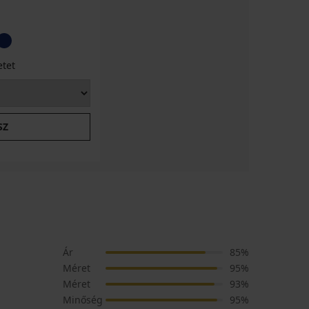
etet
SZ
Ár
85%
Méret
95%
Méret
93%
Minőség
95%