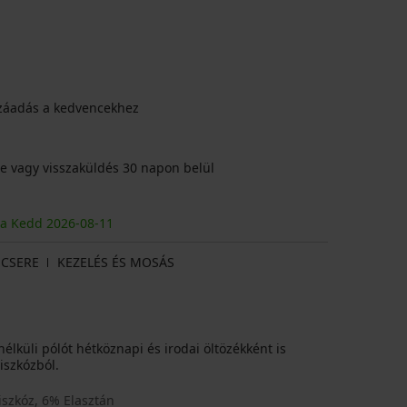
záadás a kedvencekhez
e vagy visszaküldés 30 napon belül
ja Kedd
2026
-08-11
CSERE
KEZELÉS ÉS MOSÁS
nélküli pólót hétköznapi és irodai öltözékként is
iszkózból.
szkóz, 6% Elasztán