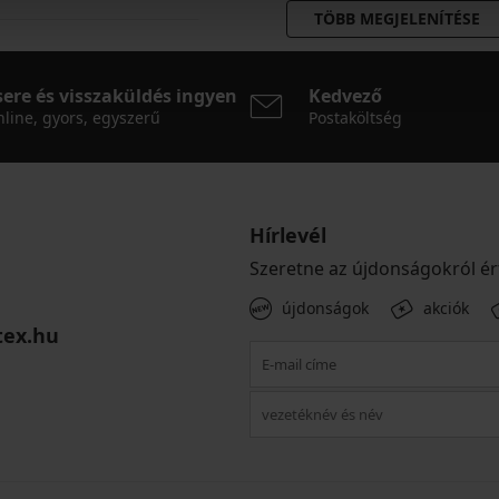
TÖBB MEGJELENÍTÉSE
sere és visszaküldés ingyen
Kedvező
line, gyors, egyszerű
Postaköltség
Hírlevél
Szeretne az újdonságokról ér
újdonságok
akciók
tex.hu