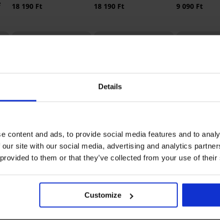
e
18 190 Ft
18 190 Ft
9 090 Ft
Details
3+1 INGYEN
3+1 INGYEN
e content and ads, to provide social media features and to analy
Bestseller
Bestseller
-20% BRA20
 our site with our social media, advertising and analytics partn
 provided to them or that they’ve collected from your use of their
4,9
5
4,7
Spacer Flexi
tó
Mesh II mellt
Bamboo Nature
Lady Grace New brazil
18 190 Ft
Customize
magasderekú klasszikus
bugyi
14 560 Ft
kód:
bugyi
6 790 Ft
9 090 Ft