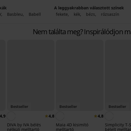
kák
A leggyakrabban választott színek
Y
Basbleu
Babell
fekete
kék
bézs
rózsaszín
Nem találta meg? Inspirálódjon 
Bestseller
Bestseller
Bestseller
4,9
4,8
4,8
DIVA by IVA bélés
Maia 4D kisimító
Simplicity T-
nélküli melltartó
melltartó
bélelt mellta