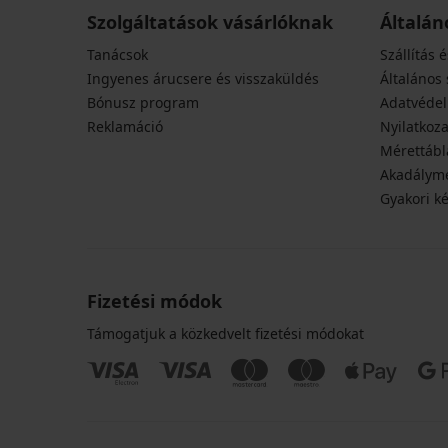
Szolgáltatások vásárlóknak
Általán
Tanácsok
Szállítás é
Ingyenes árucsere és visszaküldés
Általános 
Bónusz program
Adatvédel
Reklamáció
Nyilatkoza
Mérettábl
Akadályme
Gyakori k
Fizetési módok
Támogatjuk a közkedvelt fizetési módokat