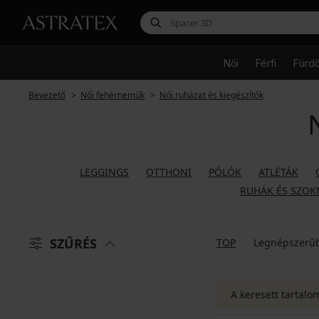
Női
Férfi
Fürd
Bevezető
Női fehérneműk
Női ruházat és kiegészítők
LEGGINGS
OTTHONI
PÓLÓK
ATLÉTÁK
RUHÁK ÉS SZOK
SZŰRÉS
TOP
Legnépszerű
A keresett tartalo