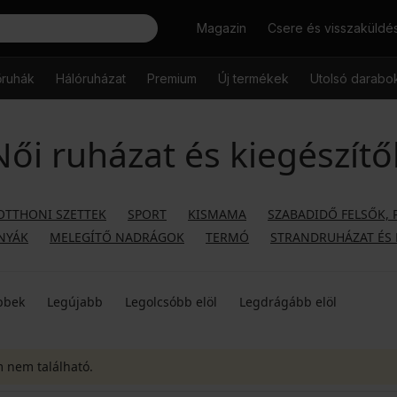
Keresés
Magazin
Csere és visszaküldé
őruhák
Hálóruházat
Premium
Új termékek
Utolsó darabo
Női ruházat és kiegészítő
OTTHONI SZETTEK
SPORT
KISMAMA
SZABADIDŐ FELSŐK, 
NYÁK
MELEGÍTŐ NADRÁGOK
TERMÓ
STRANDRUHÁZAT ÉS 
bbek
Legújabb
Legolcsóbb elöl
Legdrágább elöl
m nem található.