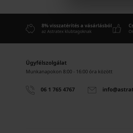
8% visszatérítés a vásárlásból
C
az Astratex klubtagoknak
On
Ügyfélszolgálat
Munkanapokon 8:00 - 16:00 óra között
06 1 765 4767
info@astra