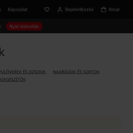
s
Kapcsolat
Bejelentkezés
Kosár
k
Nyári kiárusítás
k
PULÓVEREK ÉS DZSEKIK
NADRÁGOK ÉS SORTOK
KIEGÉSZÍTŐK