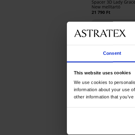
Spacer 3D Lady Grac
New melltartó
21 790 Ft
Consent
This website uses cookies
We use cookies to personalis
-20% BRA20
information about your use of
other information that you’ve
Elvira bélés nélküli
mellkisebbítő melltar
15 990 Ft
12 800 Ft
kód:
BRA20