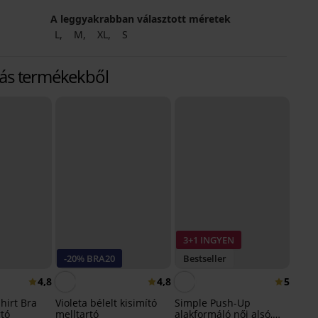
A leggyakrabban választott méretek
L
M
XL
S
más termékekből
3+1 INGYEN
-20% BRA20
Bestseller
4,8
4,8
5
Shirt Bra
Violeta bélelt kisimító
Simple Push-Up
rtó
melltartó
alakformáló női alsó,