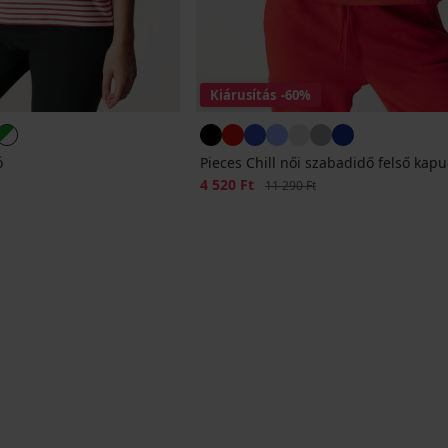
Kiárusítás
-60%
ó
Pieces Chill női szabadidő felső kapu
Kedvezmény
4 520 Ft
Eredeti ár
11 290 Ft