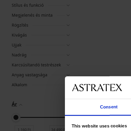
Stílus és funkció
Megjelenés és minta
Rögzítés
Kivágás
Ujjak
Nadrág
Karcsúsítandó testrészek
Anyag vastagsága
Alkalom
Ár
Consent
This website uses cookies