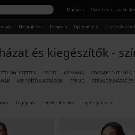
Keresés
Magazin
Csere és visszaküldé
őruhák
Hálóruházat
Premium
Új termékek
Utolsó darabo
házat és kiegészítők - szí
OTTHONI SZETTEK
SPORT
KISMAMA
SZABADIDŐ FELSŐK, 
NYÁK
MELEGÍTŐ NADRÁGOK
TERMÓ
STRANDRUHÁZAT ÉS 
bbek
Legújabb
Legolcsóbb elöl
Legdrágább elöl