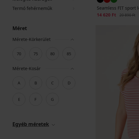
Seamless FIT sport 
Termó fehérneműk
Kedvezmény
14 620 Ft
Eredeti ár
20 890 Ft
Méret
Mérete-Körkerület
70
75
80
85
Mérete-Kosár
A
B
C
D
E
F
G
Egyéb méretek