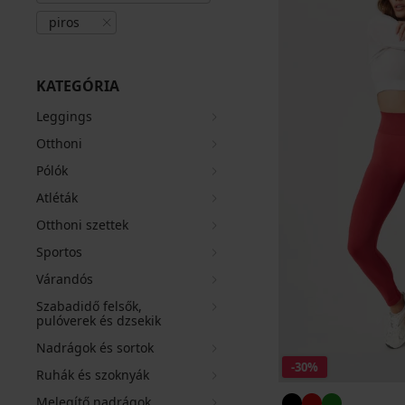
piros
KATEGÓRIA
Leggings
Otthoni
Pólók
Atléták
Otthoni szettek
Sportos
Várandós
Szabadidő felsők,
pulóverek és dzsekik
Nadrágok és sortok
-30%
Ruhák és szoknyák
Melegítő nadrágok