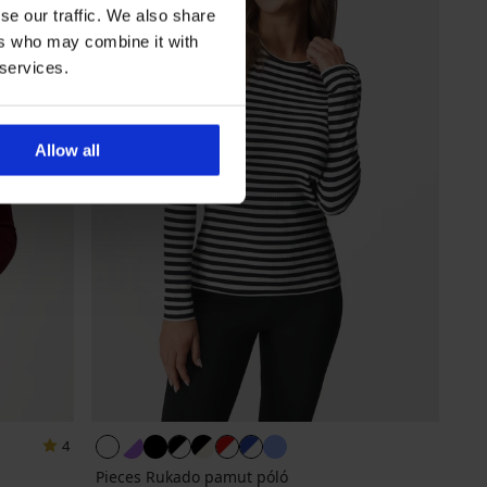
se our traffic. We also share
ers who may combine it with
 services.
Allow all
4
Pieces Rukado pamut póló