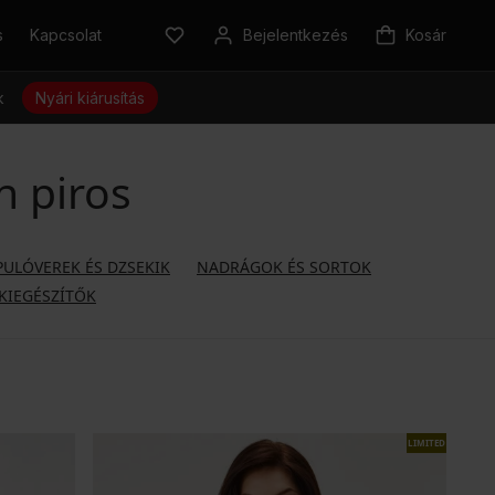
s
Kapcsolat
Bejelentkezés
Kosár
k
Nyári kiárusítás
n piros
PULÓVEREK ÉS DZSEKIK
NADRÁGOK ÉS SORTOK
KIEGÉSZÍTŐK
LIMITED