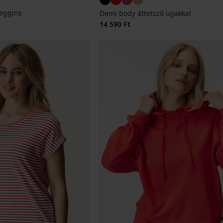
leggins
Demi body áttetsző ujjakkal
14 590 Ft