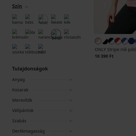
Szín
ONLY Stripe női pól
10 390 Ft
Tulajdonságok
Anyag
Kosarak
Merevítők
Vállpántok
Szabás
Derékmagasság