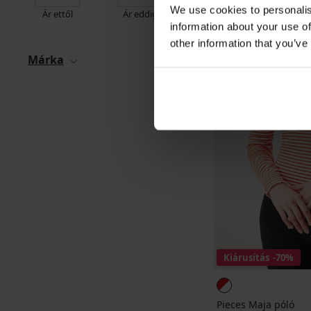
We use cookies to personalis
Ár ettől
Ár eddig
information about your use of
other information that you’ve
Márka
Kiárusítás
-70%
Pieces Maja póló