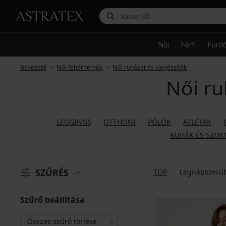
Női
Férfi
Fürd
Bevezető
Női fehérneműk
Női ruházat és kiegészítők
Női ru
LEGGINGS
OTTHONI
PÓLÓK
ATLÉTÁK
RUHÁK ÉS SZOK
SZŰRÉS
TOP
Legnépszerű
Szűrő beállítása
Összes szűrő törlése