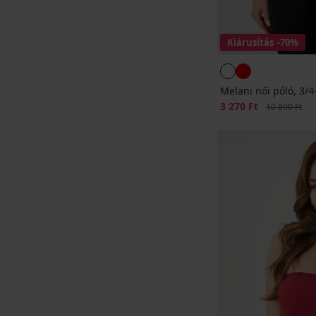
Kiárusítás
-70%
Melani női póló, 3/4
Kedvezmény
3 270 Ft
Eredeti ár
10 890 Ft