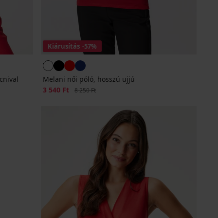
Kiárusítás
-57%
cnival
Melani női póló, hosszú ujjú
Kedvezmény
3 540 Ft
Eredeti ár
8 250 Ft