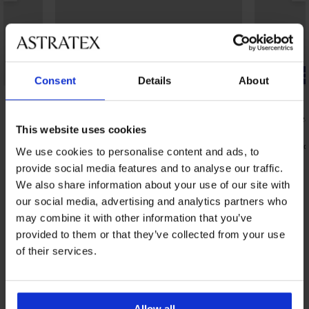
-20% GET20
-20% GET20
Consent
Details
About
3PACK Apple lányka pamut bugyi
3PACK Ocea
This website uses cookies
6 790 Ft
6 790 Ft
5 440 Ft
5 440 Ft
kód:
GET20
kód
We use cookies to personalise content and ads, to
provide social media features and to analyse our traffic.
We also share information about your use of our site with
Ugyanebből a kollekcióból
our social media, advertising and analytics partners who
Mutat
may combine it with other information that you’ve
provided to them or that they’ve collected from your use
of their services.
Allow all