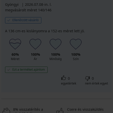
Gyöngyi
2026.07.08-in. l.
megvásárolt méret 140/146
Ellenőrzött vásárló
A 136 cm-es kislányomra a 152-es méret lett jó.
60%
100%
100%
100%
Méret
Ár
Minőség
Szín
Ezt a terméket ajánlom
0
0
egyetértek
nem értek egyet
8% visszatérítés a
Csere és visszaküldés