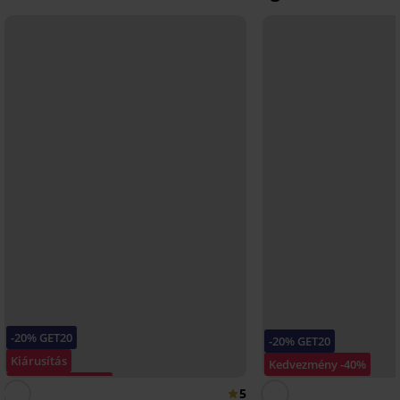
-20% GET20
-20% GET20
Kiárusítás
Kedvezmény -40%
Kedvezmény -70%
5