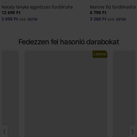
Nataly lányka egyrészes fürdőruha
Marine fiú fürdőnadrá
12 690 Ft
6 790 Ft
3 050 Ft
3 260 Ft
kód:
GET20
kód:
GET20
Fedezzen fel hasonló darabokat
LIMITED