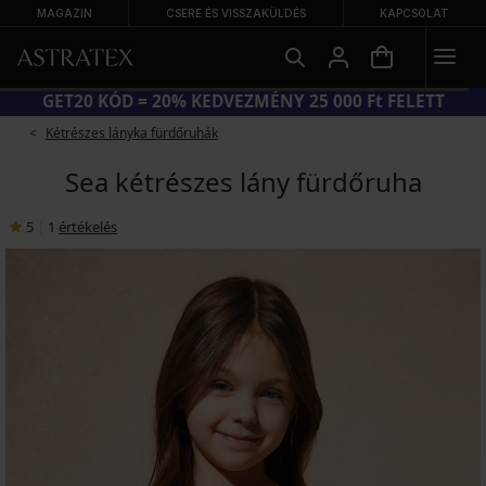
MAGAZIN
CSERE ÉS VISSZAKÜLDÉS
KAPCSOLAT
NAGY NYÁRI KIÁRUSÍTÁS AKÁR −70%
Kétrészes lányka fürdőruhák
Sea kétrészes lány fürdőruha
5
|
1
értékelés