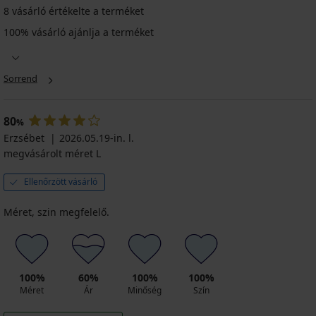
8 vásárló értékelte a terméket
100% vásárló ajánlja a terméket
Sorrend
80
%
Erzsébet
2026.05.19-in. l.
megvásárolt méret L
Ellenőrzött vásárló
Méret, szin megfelelő.
100%
60%
100%
100%
Méret
Ár
Minőség
Szín