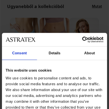
Ugyanebből a kollekcióból
Mutat
Consent
Details
About
This website uses cookies
We use cookies to personalise content and ads, to
Ugyanebből a kollekcióból
provide social media features and to analyse our traffic.
We also share information about your use of our site with
our social media, advertising and analytics partners who
may combine it with other information that you’ve
provided to them or that they’ve collected from your use
-25 % ALL25
-25 % ALL25
Kiárusítás
-50%
-25 % ALL25
Kiárusítás
-50%
-30%