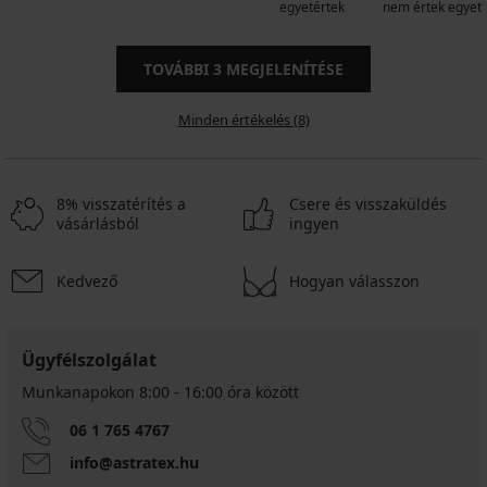
egyetértek
nem értek egyet
TOVÁBBI
3
MEGJELENÍTÉSE
Minden értékelés (8)
8% visszatérítés a
Csere és visszaküldés
vásárlásból
ingyen
Kedvező
Hogyan válasszon
Ügyfélszolgálat
Munkanapokon 8:00 - 16:00 óra között
06 1 765 4767
info@astratex.hu