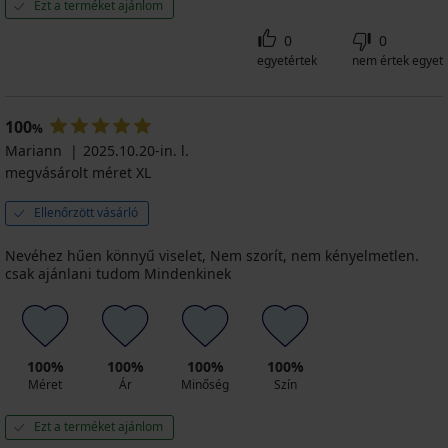
Ezt a terméket ajánlom
0
0
egyetértek
nem értek egyet
100
%
Mariann
2025.10.20-in. l.
megvásárolt méret XL
Ellenőrzött vásárló
Nevéhez hűen könnyű viselet, Nem szorít, nem kényelmetlen.
csak ajánlani tudom Mindenkinek
100%
100%
100%
100%
Méret
Ár
Minőség
Szín
Ezt a terméket ajánlom