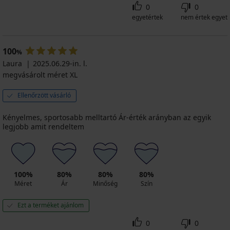
0
0
egyetértek
nem értek egyet
100
%
Laura
2025.06.29-in. l.
megvásárolt méret XL
Ellenőrzött vásárló
Kényelmes, sportosabb melltartó Ár-érték arányban az egyik
legjobb amit rendeltem
100%
80%
80%
80%
Méret
Ár
Minőség
Szín
Ezt a terméket ajánlom
0
0