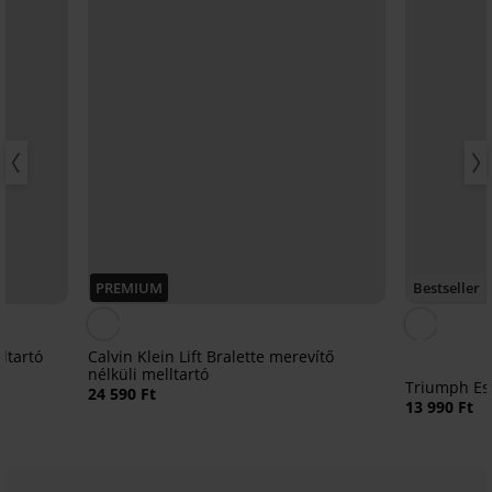
PREMIUM
Bestseller
ltartó
Calvin Klein Lift Bralette merevítő
nélküli melltartó
Triumph Ess
24 590 Ft
13 990 Ft