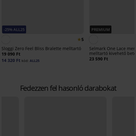
-25% ALL25
PREMIUM
5
Sloggi Zero Feel Bliss Bralette melltartó
Selmark One Lace mere
melltartó kivehető beté
19 090 Ft
23 590 Ft
14 320 Ft
kód:
ALL25
Fedezzen fel hasonló darabokat