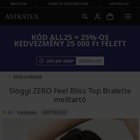
MAGAZIN
CSERE ÉS VISSZAKÜLDÉS
KAPCSOLAT
KÓD ALL25 = 25%-OS
KEDVEZMÉNY 25 000 Ft FELETT
VÁSÁROLOK
07
Ó
35
P
36
MP
Bélelt melltartók
Sloggi ZERO Feel Bliss Top Bralette
melltartó
4,8
|
8
értékelés
BESTSELLER