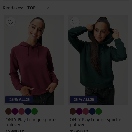
bebújós vagy a cipzáras darabokat viseli inkább.
Rendezés:
TOP
-25 % ALL25
-25 % ALL25
ONLY Play Lounge sportos
ONLY Play Lounge sportos
pulóver
pulóver
15 490 Ft
15 490 Ft