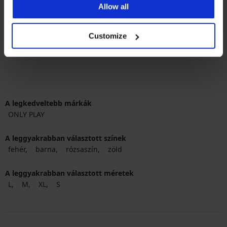
15 490 Ft
15 490 Ft
Allow all
11 620 Ft
kód
ALL25
11 620 Ft
kód
ALL25
Customize
A legkedveltebb márkák
ONLY PLAY
A leggyakrabban választott színek
fehér
barna
rózsaszín
zöld
A leggyakrabban választott méretek
L
M
XL
S