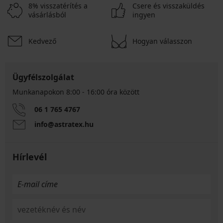
8% visszatérítés a
Csere és visszaküldés
vásárlásból
ingyen
Kedvező
Hogyan válasszon
Ügyfélszolgálat
Munkanapokon 8:00 - 16:00 óra között
06 1 765 4767
info@astratex.hu
Hírlevél