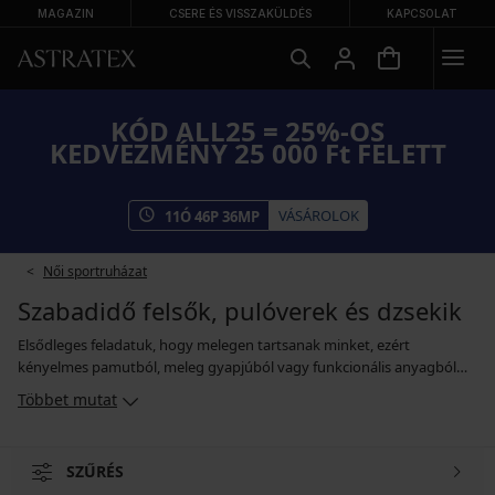
MAGAZIN
CSERE ÉS VISSZAKÜLDÉS
KAPCSOLAT
KÓD ALL25 = 25%-OS
KEDVEZMÉNY 25 000 Ft FELETT
VÁSÁROLOK
11
Ó
46
P
36
MP
Női sportruházat
Szabadidő felsők, pulóverek és dzsekik
Elsődleges feladatuk, hogy melegen tartsanak minket, ezért
kényelmes pamutból, meleg gyapjúból vagy funkcionális anyagból
készülnek. Különleges tulajdonságainak köszönhetően megbízhatóan
Többet mutat
elvezeti a nedvességet a testtől, de kellő gondossággal kell kezelni.
Ezért mosáskor mindig kövesse a gyártó utasításait. A kínálatban
megtalálhatóak a mindennapi viseletre alkalmas alapmodellek,
SZŰRÉS
valamint a sportos kapucnis pulóverek és kabátok. Még akkor is, ha a