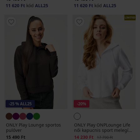
11 620 Ft
kód
ALL25
11 620 Ft
kód
ALL25
LIMITED
-25 % ALL25
-20%
ONLY Play Lounge sportos
ONLY Play ONPLounge Life
pulóver
női kapucnis sport melegí...
15 490 Ft
Kedvezmény
14 230 Ft
Eredeti ár
17 790 Ft