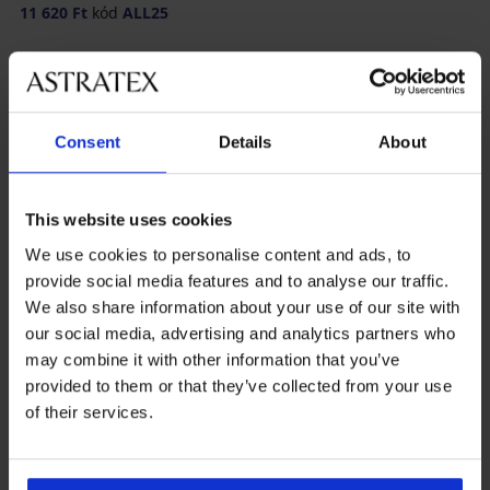
11 620 Ft
kód
ALL25
Consent
Details
About
This website uses cookies
We use cookies to personalise content and ads, to
provide social media features and to analyse our traffic.
We also share information about your use of our site with
our social media, advertising and analytics partners who
may combine it with other information that you’ve
-25 % ALL25
-25 % ALL25
provided to them or that they’ve collected from your use
of their services.
ONLY Play Lounge sportos
ONLY Play Lounge sportos
pulóver
pulóver