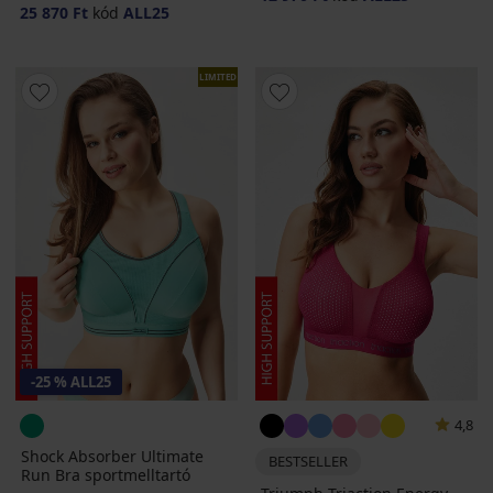
25 870 Ft
kód
ALL25
LIMITED
-25 % ALL25
4,8
Shock Absorber Ultimate
BESTSELLER
Run Bra sportmelltartó