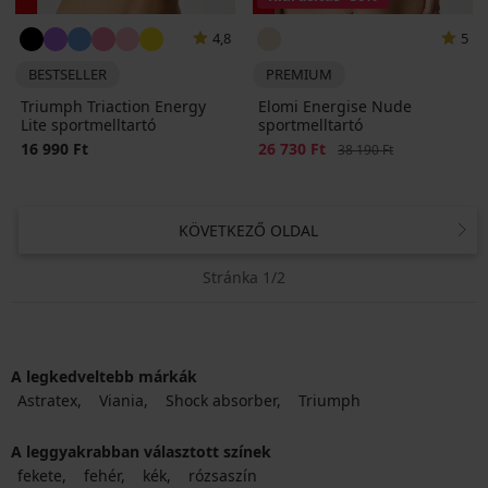
4,8
5
BESTSELLER
PREMIUM
Triumph Triaction Energy
Elomi Energise Nude
Lite sportmelltartó
sportmelltartó
16 990 Ft
Kedvezmény
26 730 Ft
Eredeti ár
38 190 Ft
KÖVETKEZŐ OLDAL
Stránka 1/2
A legkedveltebb márkák
Astratex
Viania
Shock absorber
Triumph
A leggyakrabban választott színek
fekete
fehér
kék
rózsaszín