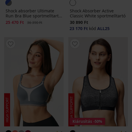
Shock absorber Ultimate
Shock Absorber Active
Run Bra Blue sportmelltart...
Classic White sportmelltartó
Kedvezmény
25 470 Ft
Eredeti ár
30 890 Ft
36 390 Ft
23 170 Ft
kód
ALL25
Kiárusítás
-50%