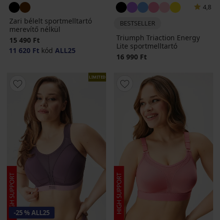
4,8
Zari bélelt sportmelltartó
BESTSELLER
merevítő nélkül
Triumph Triaction Energy
15 490 Ft
Lite sportmelltartó
11 620 Ft
kód
ALL25
16 990 Ft
LIMITED
-25 % ALL25