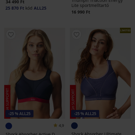
Triumph Triaction Energy
34 490 Ft
Lite sportmelltartó
25 870 Ft
kód
ALL25
16 990 Ft
LIMITED
-25 % ALL25
-25 % ALL25
4,9
Shock Absorber Ultimate
Shock Absorber Active D