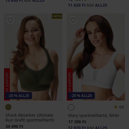
13 650 Ft
kód
ALL25
11 620 Ft
kód
ALL25
LIMITED
-25 % ALL25
-25 % ALL25
4,8
Shock Absorber Ultimate
Mary sportmelltartó, fehér
Run Grafit sportmelltartó
17 290 Ft
34 490 Ft
12 970 Ft
kód
ALL25