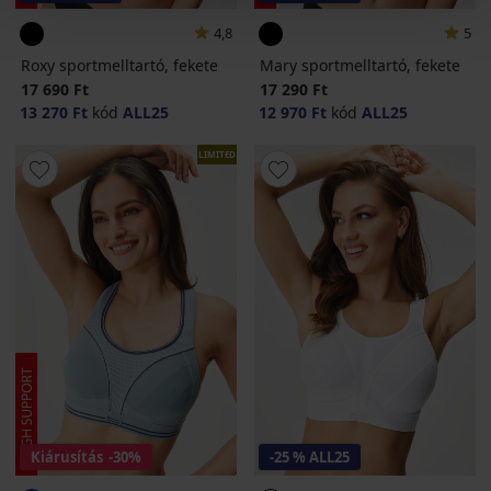
4,8
5
Roxy sportmelltartó, fekete
Mary sportmelltartó, fekete
17 690 Ft
17 290 Ft
13 270 Ft
kód
ALL25
12 970 Ft
kód
ALL25
LIMITED
Kiárusítás
-30%
-25 % ALL25