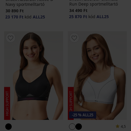
Run Deep sportmelltartó
Navy sportmelltartó
34 490 Ft
30 890 Ft
25 870 Ft
kód
ALL25
23 170 Ft
kód
ALL25
-25 % ALL25
4,5