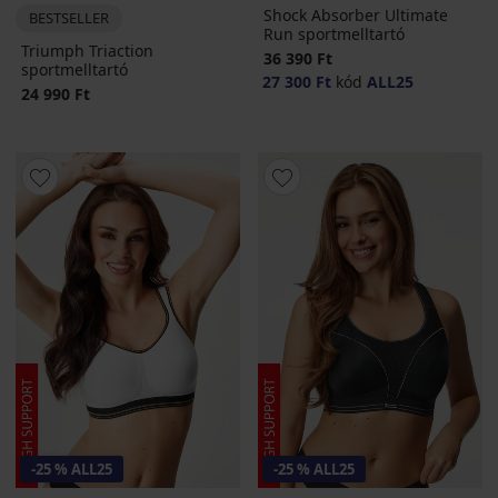
Shock Absorber Ultimate
BESTSELLER
Run sportmelltartó
Triumph Triaction
36 390 Ft
sportmelltartó
27 300 Ft
kód
ALL25
24 990 Ft
-25 % ALL25
-25 % ALL25