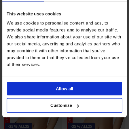
5
Triumph Triaction Cardio
This website uses cookies
BESTSELLER
Flow sportmelltartó
We use cookies to personalise content and ads, to
Triumph Triaction Extreme
24 990 Ft
Lite sportmelltartó
provide social media features and to analyse our traffic.
18 750 Ft
kód
ALL25
27 090 Ft
We also share information about your use of our site with
our social media, advertising and analytics partners who
may combine it with other information that you’ve
provided to them or that they’ve collected from your use
of their services.
Allow all
Customize
-25 % ALL25
-25 % ALL25