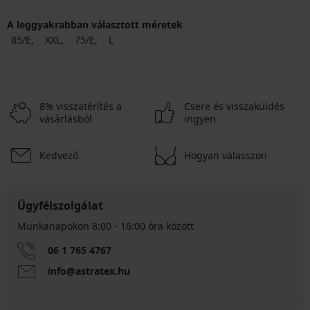
A leggyakrabban választott méretek
85/E
XXL
75/E
L
8% visszatérítés a
Csere és visszaküldés
vásárlásból
ingyen
Kedvező
Hogyan válasszon
Ügyfélszolgálat
Munkanapokon 8:00 - 16:00 óra között
06 1 765 4767
info@astratex.hu