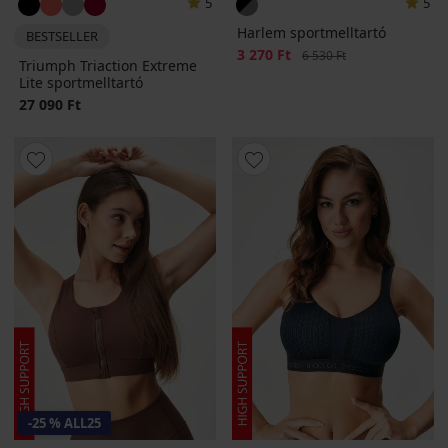
5
5
Harlem sportmelltartó
BESTSELLER
Kedvezmény
3 270 Ft
Eredeti ár
6 530 Ft
Triumph Triaction Extreme
Lite sportmelltartó
27 090 Ft
-25 % ALL25