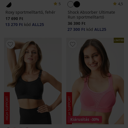
5
4,5
Roxy sportmelltartó, fehér
Shock Absorber Ultimate
Run sportmelltartó
17 690 Ft
36 390 Ft
13 270 Ft
kód
ALL25
27 300 Ft
kód
ALL25
LIMITED
Kiárusítás
-30%