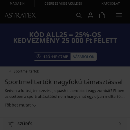
MAGAZIN
CSERE ÉS VISSZAKÜLDÉS
KAPCSOLAT
KÓD ALL25 = 25%-OS
KEDVEZMÉNY 25 000 Ft FELETT
VÁSÁROLOK
12
Ó
11
P
06
MP
Sportmelltartók
Sportmelltartók nagyfokú támasztással
Kedveli a futást, teniszezést, squash-t, aerobicot vagy zumbát? Ebben
az esetben a sportruházatából nem hiányozhat egy olyan melltartó,
amely a legnagyobb fizikai igénybevétellel járó mozgás mellett is
Többet mutat
megfelelő támasztást biztosít a kebleinek. A melltartó akár 70%-os
mértékben megakadályozza a keblek nem kívánatos mozgását, így
megvédi a mellek kötőszövetét. A jól kiválasztott sportmelltartóval
SZŰRÉS
megelőzhető a hátfájás, illetve a kellemetlen benyomódások