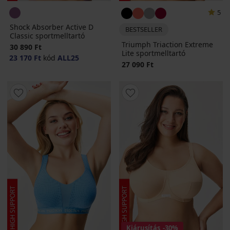
5
Shock Absorber Active D
BESTSELLER
Classic sportmelltartó
Triumph Triaction Extreme
30 890 Ft
Lite sportmelltartó
23 170 Ft
kód
ALL25
27 090 Ft
Kiárusítás
-30%