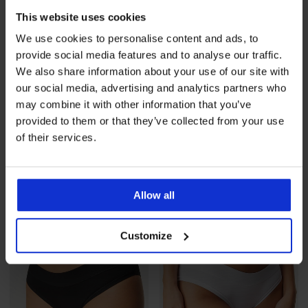
This website uses cookies
We use cookies to personalise content and ads, to
provide social media features and to analyse our traffic.
We also share information about your use of our site with
our social media, advertising and analytics partners who
may combine it with other information that you’ve
3+1 INGYEN
3+1 INGYEN
provided to them or that they’ve collected from your use
of their services.
5
5
Donna női alsó, modállal
Donna női alsó, modállal
3 490 Ft
akció
3+1 INGYEN
3 490 Ft
akció
3+1 INGYEN
Allow all
Customize