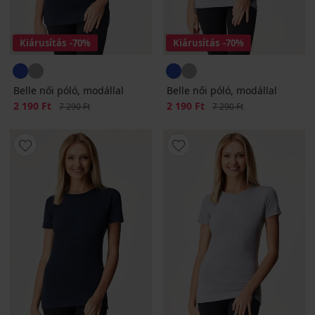
Kiárusítás
-70%
Kiárusítás
-70%
Belle női póló, modállal
Belle női póló, modállal
Kedvezmény
2 190 Ft
Eredeti ár
Kedvezmény
2 190 Ft
Eredeti ár
7 290 Ft
7 290 Ft