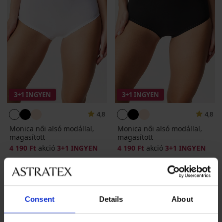
3+1 INGYEN
3+1 INGYEN
4,8
4,8
Monica női alsó modállal,
Monica női alsó modállal,
magasított
magasított
4 190 Ft
akció
3+1 INGYEN
4 190 Ft
akció
3+1 INGYEN
Consent
Details
About