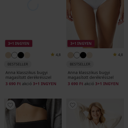
3+1 INGYEN
3+1 INGYEN
4,8
4,8
BESTSELLER
BESTSELLER
Anna klasszikus bugyi
Anna klasszikus bugyi
magasított derékrésszel
magasított derékrésszel
3 690 Ft
akció
3+1 INGYEN
3 690 Ft
akció
3+1 INGYEN