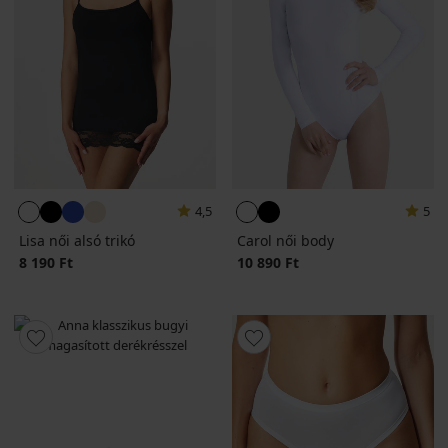
4,5
5
Lisa női alsó trikó
Carol női body
8 190 Ft
10 890 Ft