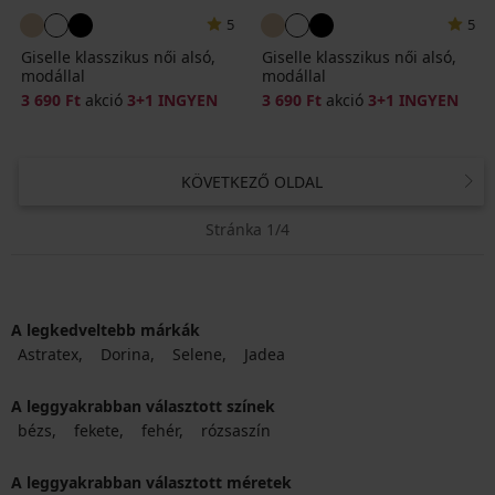
5
5
Giselle klasszikus női alsó,
Giselle klasszikus női alsó,
modállal
modállal
3 690 Ft
akció
3+1 INGYEN
3 690 Ft
akció
3+1 INGYEN
KÖVETKEZŐ OLDAL
Stránka 1/4
A legkedveltebb márkák
Astratex
Dorina
Selene
Jadea
A leggyakrabban választott színek
bézs
fekete
fehér
rózsaszín
A leggyakrabban választott méretek