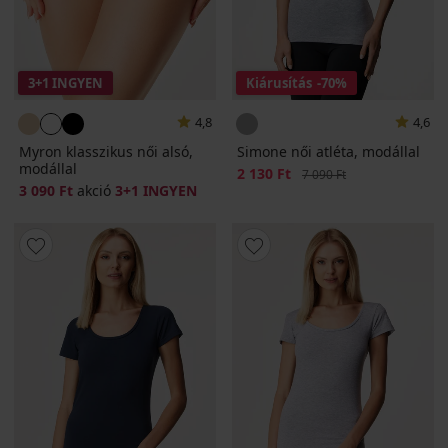
3+1 INGYEN
Kiárusítás
-70%
4,8
4,6
Myron klasszikus női alsó,
Simone női atléta, modállal
modállal
Kedvezmény
2 130 Ft
Eredeti ár
7 090 Ft
3 090 Ft
akció
3+1 INGYEN