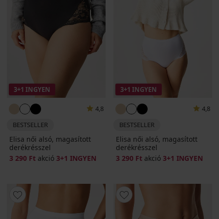
3+1 INGYEN
3+1 INGYEN
4,8
4,8
BESTSELLER
BESTSELLER
Elisa női alsó, magasított
Elisa női alsó, magasított
derékrésszel
derékrésszel
3 290 Ft
akció
3+1 INGYEN
3 290 Ft
akció
3+1 INGYEN