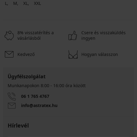
L
M
XL
XXL
8% visszatérítés a
Csere és visszaküldés
vásárlásból
ingyen
Kedvező
Hogyan válasszon
Ügyfélszolgálat
Munkanapokon 8:00 - 16:00 óra között
06 1 765 4767
info@astratex.hu
Hírlevél