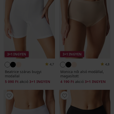
3+1 INGYEN
3+1 INGYEN
4,7
4,8
Beatrice száras bugyi
Monica női alsó modállal,
modallal
magasított
5 090 Ft
akció
3+1 INGYEN
4 190 Ft
akció
3+1 INGYEN