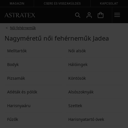
MAGAZIN
CSERE ÉS VISSZAKÜLDÉS
KAPCSOLAT
Női fehérneműk
Nagyméretű női fehérneműk Jadea
Melltartók
Női alsók
Bodyk
Hálóingek
Pizsamák
Köntösök
Atléták és pólók
Alsószoknyák
Harisnyaáru
Szettek
Fűzők
Harisnyatartó övek