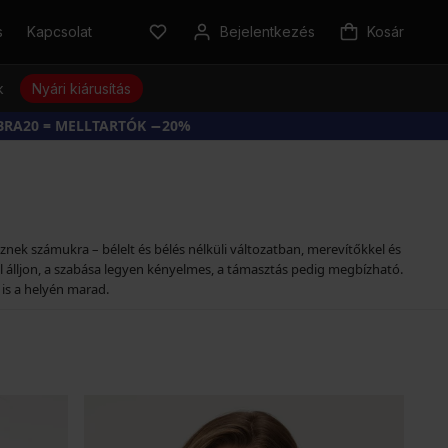
s
Kapcsolat
Bejelentkezés
Kosár
k
Nyári kiárusítás
BRA20 = MELLTARTÓK −20%
ek számukra – bélelt és bélés nélküli változatban, merevítőkkel és
ól álljon, a szabása legyen kényelmes, a támasztás pedig megbízható.
 is a helyén marad.