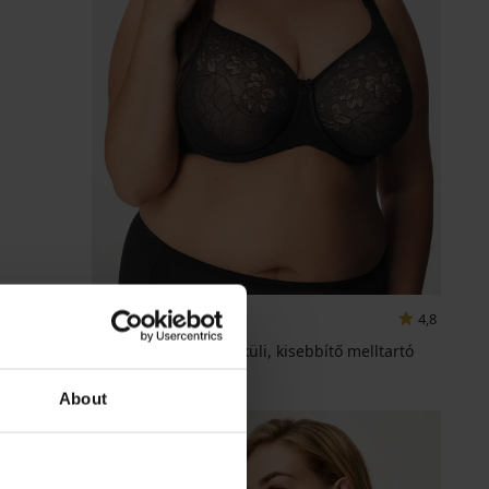
4,8
Powerlace bélés nélküli, kisebbítő melltartó
25 490 Ft
About