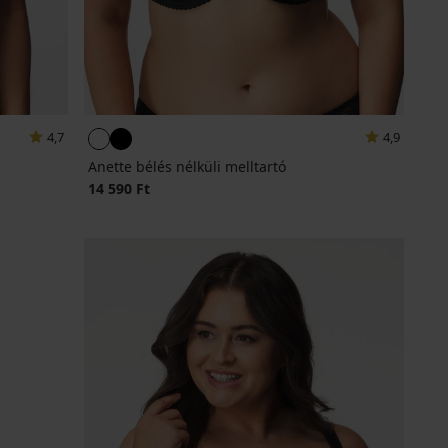
4,7
4,9
Anette bélés nélküli melltartó
14 590 Ft