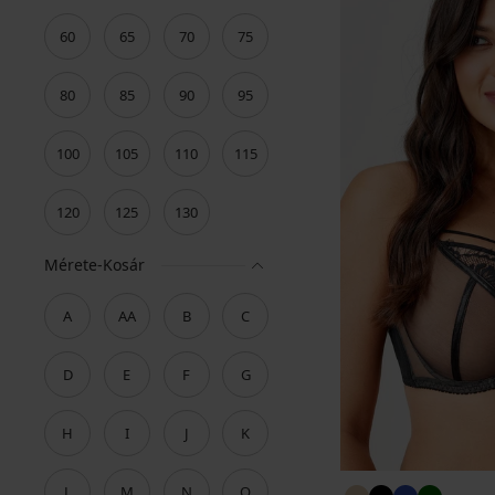
60
65
70
75
80
85
90
95
100
105
110
115
120
125
130
Mérete-Kosár
A
AA
B
C
D
E
F
G
H
I
J
K
L
M
N
O