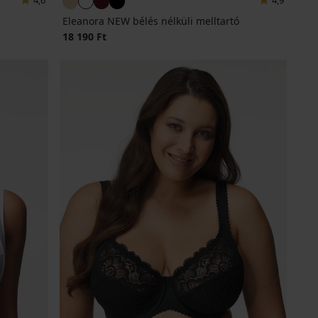
4,6
4,9
Eleanora NEW bélés nélküli melltartó
18 190 Ft