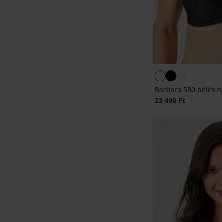
Barbara 580 bélés né
23 490 Ft