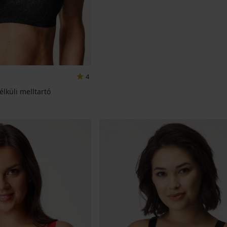
4
lküli melltartó