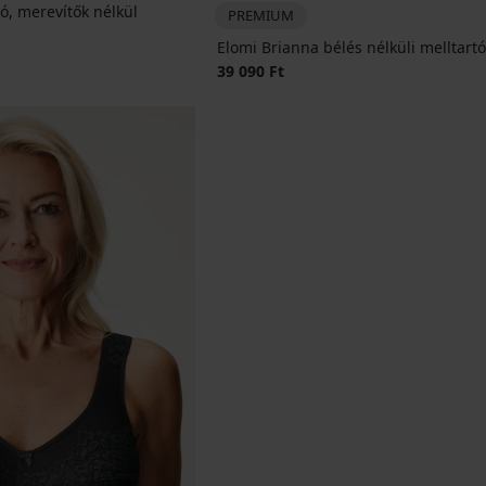
ó, merevítők nélkül
PREMIUM
Elomi Brianna bélés nélküli melltartó
39 090 Ft