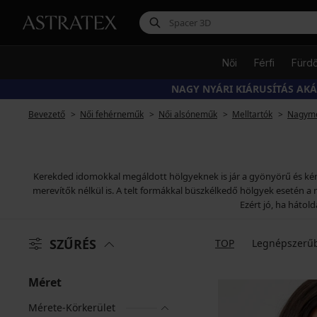
Női
Férfi
Fürd
NAGY NYÁRI KIÁRUSÍTÁS AK
Bevezető
Női fehérneműk
Női alsóneműk
Melltartók
Nagymé
Kerekded idomokkal megáldott hölgyeknek is jár a gyönyörű és kény
merevítők nélkül is. A telt formákkal büszkélkedő hölgyek esetén a 
Ezért jó, ha hátol
SZŰRÉS
TOP
Legnépszerű
Méret
Mérete-Körkerület