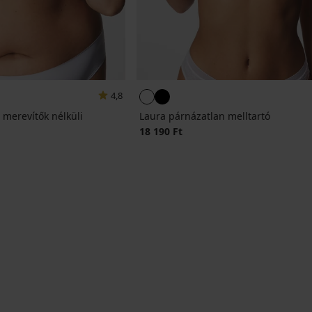
4,8
 merevítők nélküli
Laura párnázatlan melltartó
18 190 Ft