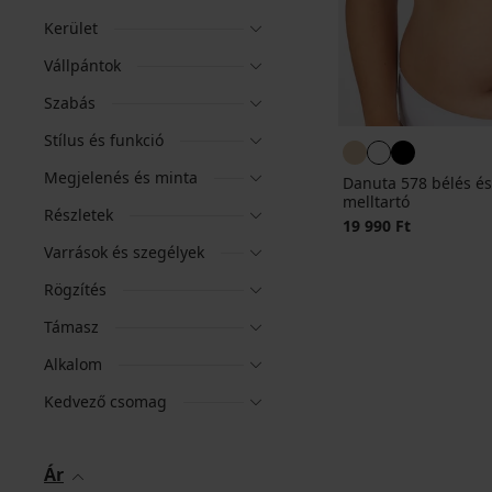
Kerület
Vállpántok
Szabás
Stílus és funkció
Megjelenés és minta
Danuta 578 bélés és
melltartó
Részletek
19 990 Ft
Varrások és szegélyek
Rögzítés
Támasz
Alkalom
Kedvező csomag
Ár