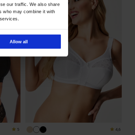
se our traffic. We also share
ers who may combine it with
 services.
Allow all
5
4,6