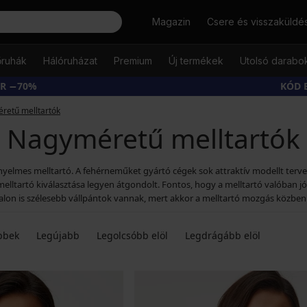
Keresés
Magazin
Csere és visszaküldé
őruhák
Hálóruházat
Premium
Új termékek
Utolsó darabo
ÁR −70%
KÓD 
retű melltartók
Nagyméretű melltartók
elmes melltartó. A fehérneműket gyártó cégek sok attraktív modellt tervezn
melltartó kiválasztása legyen átgondolt. Fontos, hogy a melltartó valóban j
dalon is szélesebb vállpántok vannak, mert akkor a melltartó mozgás közben
bbek
Legújabb
Legolcsóbb elöl
Legdrágább elöl