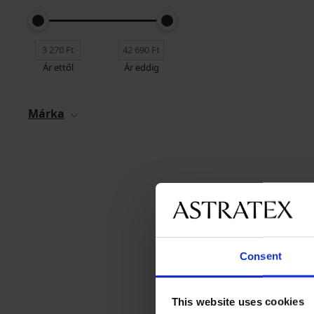
Ár ettől
Ár eddig
Márka
Consent
This website uses cookies