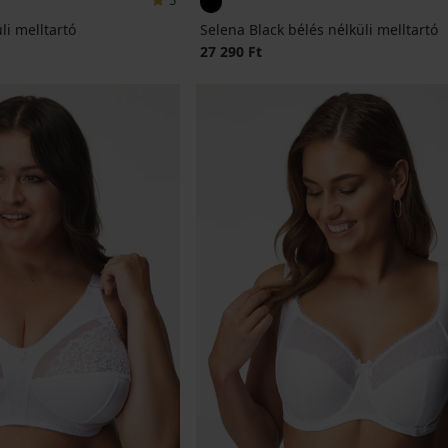
5
li melltartó
Selena Black bélés nélküli melltartó
27 290 Ft