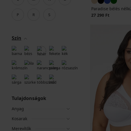
Paradise bélés nélkü
P
R
S
27 290 Ft
Szín
Tulajdonságok
Anyag
Kosarak
Merevítők