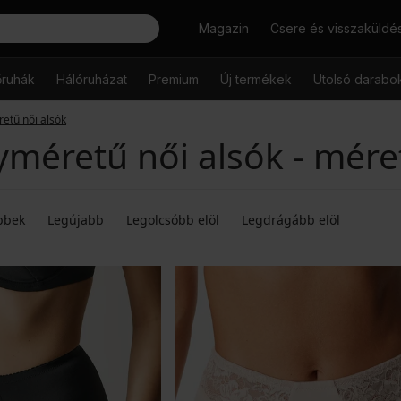
Keresés
Magazin
Csere és visszaküldé
őruhák
Hálóruházat
Premium
Új termékek
Utolsó darabo
etű női alsók
méretű női alsók - mére
bbek
Legújabb
Legolcsóbb elöl
Legdrágább elöl