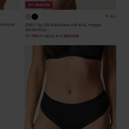
3+1 INGYEN
4,6
krésszel
DAILY by IVA klasszikus női alsó, magas
derékréssz...
11 790 Ft
akció
3+1 INGYEN