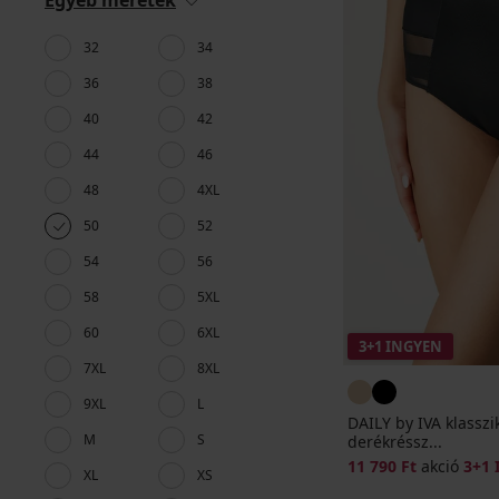
Egyéb méretek
32
34
36
38
40
42
44
46
48
4XL
50
52
54
56
58
5XL
60
6XL
3+1 INGYEN
7XL
8XL
9XL
L
DAILY by IVA klasszi
M
S
derékréssz...
11 790 Ft
akció
3+1
XL
XS