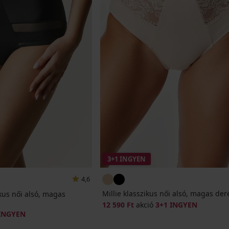
3+1 INGYEN
4,6
Millie klasszikus női alsó, magas der
kus női alsó, magas
12 590 Ft
akció
3+1 INGYEN
 INGYEN