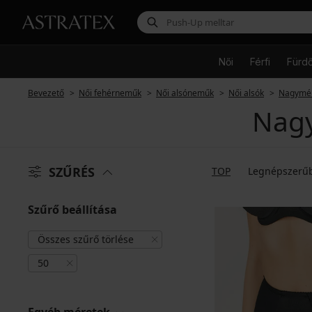
Női
Férfi
Fürd
Bevezető
Női fehérneműk
Női alsóneműk
Női alsók
Nagymér
Nagy
SZŰRÉS
TOP
Legnépszerű
Szűrő beállítása
Összes szűrő törlése
50