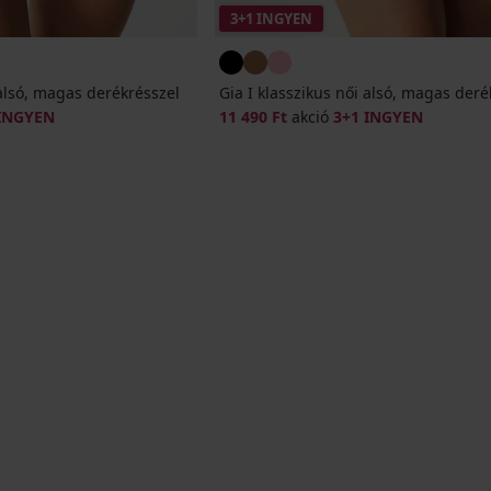
3+1 INGYEN
 alsó, magas derékrésszel
Gia I klasszikus női alsó, magas deré
 INGYEN
11 490 Ft
akció
3+1 INGYEN