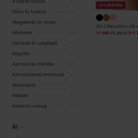
A szárak hossza
3+1 INGYEN
Stílus és funkció
Megjelenés és minta
Gia I klasszikus női
Részletek
11 490 Ft
akció
3+1
Varrások és szegélyek
Rögzítés
Karcsúsítás mértéke
Karcsúsítandó testrészek
Abszorpció
Alkalom
Kedvező csomag
Ár