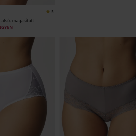
5
 alsó, magasított
INGYEN