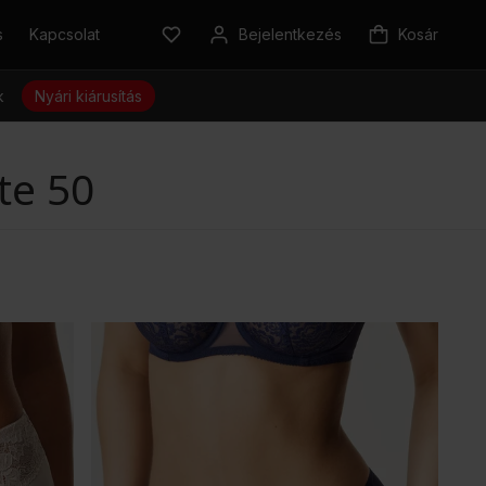
s
Kapcsolat
Bejelentkezés
Kosár
k
Nyári kiárusítás
te 50