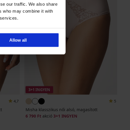
se our traffic. We also share
ers who may combine it with
 services.
Allow all
3+1 INGYEN
4,7
5
tt
Misha klasszikus női alsó, magasított
6 790 Ft
akció
3+1 INGYEN