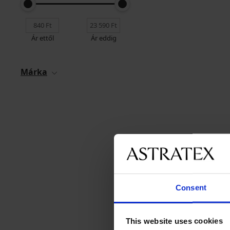
Ár ettől
Ár eddig
Márka
Consent
This website uses cookies