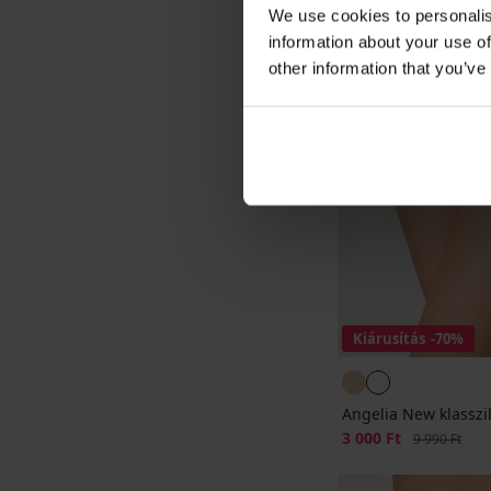
We use cookies to personalis
information about your use of
other information that you’ve
Kiárusítás
-70%
Angelia New klasszi
Kedvezmény
3 000 Ft
Eredeti ár
9 990 Ft