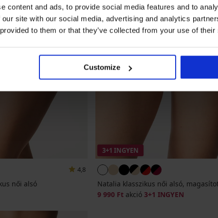
e content and ads, to provide social media features and to analy
 our site with our social media, advertising and analytics partn
 provided to them or that they’ve collected from your use of their
Customize
3+1 INGYEN
4,8
kus női alsó
Natalia klasszikus női alsó, magasíto
9 990 Ft
akció
3+1 INGYEN