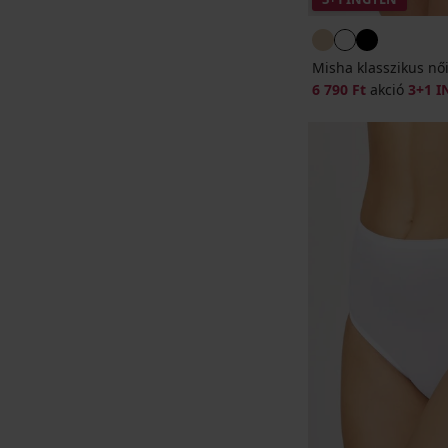
Misha klasszikus női
6 790 Ft
akció
3+1 