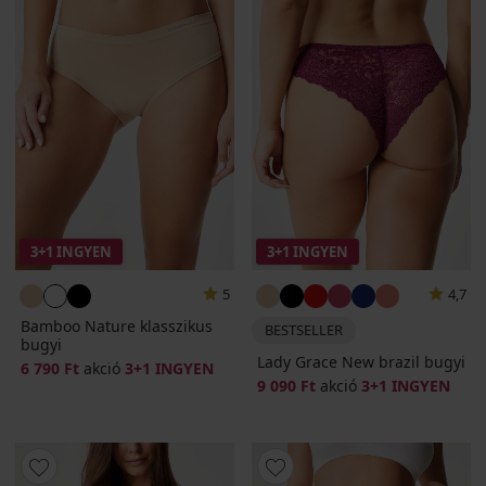
3+1 INGYEN
3+1 INGYEN
5
4,7
Bamboo Nature klasszikus
BESTSELLER
bugyi
Lady Grace New brazil bugyi
6 790 Ft
akció
3+1 INGYEN
9 090 Ft
akció
3+1 INGYEN