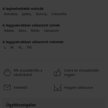
A legkedveltebb márkák
Astratex
Jadea
Dorina
Cotonella
A leggyakrabban választott színek
fekete
bézs
fehér
rózsaszín
A leggyakrabban választott méretek
L
M
XL
XXL
8% visszatérítés a
Csere és visszaküldés
vásárlásból
ingyen
Kedvező
Hogyan válasszon
Ügyfélszolgálat