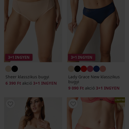
3+1 INGYEN
3+1 INGYEN
Sheer klasszikus bugyi
Lady Grace New klasszikus
bugyi
6 390 Ft
akció
3+1 INGYEN
9 090 Ft
akció
3+1 INGYEN
LIMITED