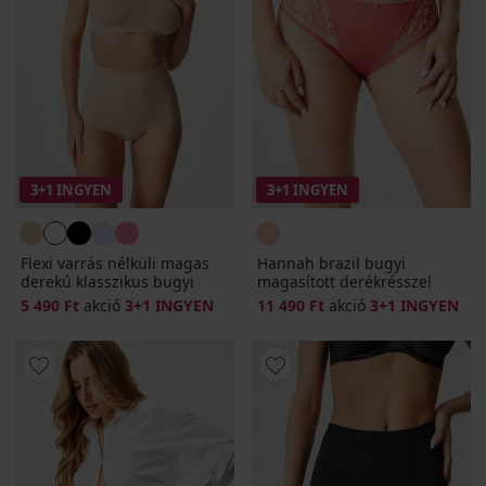
3+1 INGYEN
3+1 INGYEN
Flexi varrás nélküli magas
Hannah brazil bugyi
derekú klasszikus bugyi
magasított derékrésszel
5 490 Ft
akció
3+1 INGYEN
11 490 Ft
akció
3+1 INGYEN