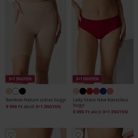
3+1 INGYEN
3+1 INGYEN
Bamboo Nature száras bugyi
Lady Grace New klasszikus
bugyi
9 990 Ft
akció
3+1 INGYEN
9 090 Ft
akció
3+1 INGYEN