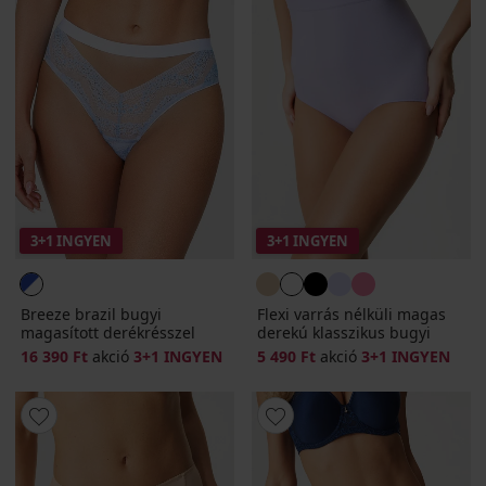
3+1 INGYEN
3+1 INGYEN
Breeze brazil bugyi
Flexi varrás nélküli magas
magasított derékrésszel
derekú klasszikus bugyi
16 390 Ft
akció
3+1 INGYEN
5 490 Ft
akció
3+1 INGYEN