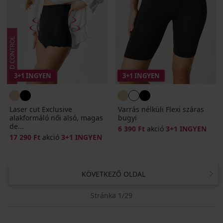
3+1 INGYEN
3+1 INGYEN
Laser cut Exclusive
Varrás nélküli Flexi száras
alakformáló női alsó, magas
bugyi
de...
6 390 Ft
akció
3+1 INGYEN
17 290 Ft
akció
3+1 INGYEN
KÖVETKEZŐ OLDAL
Stránka 1/29