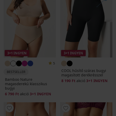
3+1 INGYEN
3+1 INGYEN
5
COOL hűsítő száras bugyi
BESTSELLER
magasított derékrésszel
Bamboo Nature
8 190 Ft
akció
3+1 INGYEN
magasderekú klasszikus
bugyi
6 790 Ft
akció
3+1 INGYEN