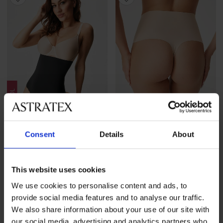
3+1 INGYEN
3+1 INGYEN
Consent
Details
About
Laser cut Exclusive
Laser magas derekú tanga
This website uses cookies
alakformáló tanga, magas
4 890 Ft
akció
3+1 INGYEN
derék...
We use cookies to personalise content and ads, to
17 290 Ft
akció
3+1 INGYEN
provide social media features and to analyse our traffic.
We also share information about your use of our site with
LIMITED
our social media, advertising and analytics partners who