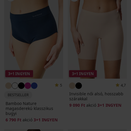
3+1 INGYEN
3+1 INGYEN
5
4,7
Invisible női alsó, hosszabb
BESTSELLER
szárakkal
Bamboo Nature
9 090 Ft
akció
3+1 INGYEN
magasderekú klasszikus
bugyi
6 790 Ft
akció
3+1 INGYEN