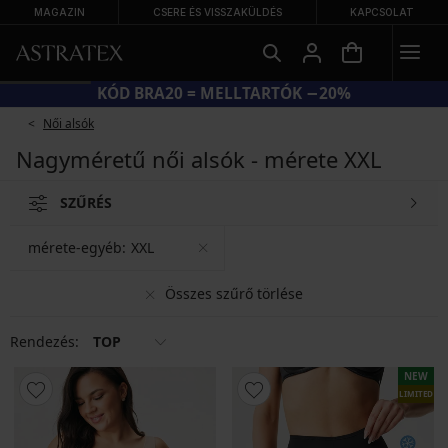
MAGAZIN
CSERE ÉS VISSZAKÜLDÉS
KAPCSOLAT
KÓD BRA20 = MELLTARTÓK −20%
Női alsók
Nagyméretű női alsók - mérete XXL
SZŰRÉS
mérete-egyéb:
XXL
Összes szűrő törlése
Rendezés:
TOP
NEW
LIMITED