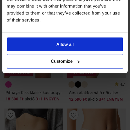
may combine it with other information that you’ve
provided to them or that they’ve collected from your use
of their services.
Allow all
Customize
3+1 INGYEN
3+1 INGYEN
4,7
Pithaya Kiss klasszikus bugyi
Gina alakformáló női alsó
18 390 Ft
akció
3+1 INGYEN
12 590 Ft
akció
3+1 INGYEN