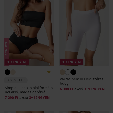
3+1 INGYEN
3+1 INGYEN
5
Varrás nélküli Flexi száras
BESTSELLER
bugyi
Simple Push-Up alakformáló
6 390 Ft
akció
3+1 INGYEN
női alsó, magas derékré...
7 290 Ft
akció
3+1 INGYEN