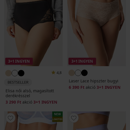
3+1 INGYEN
3+1 INGYEN
4,8
Laser Lace hipszter bugyi
BESTSELLER
6 390 Ft
akció
3+1 INGYEN
Elisa női alsó, magasított
derékrésszel
3 290 Ft
akció
3+1 INGYEN
NEW
LIMITED