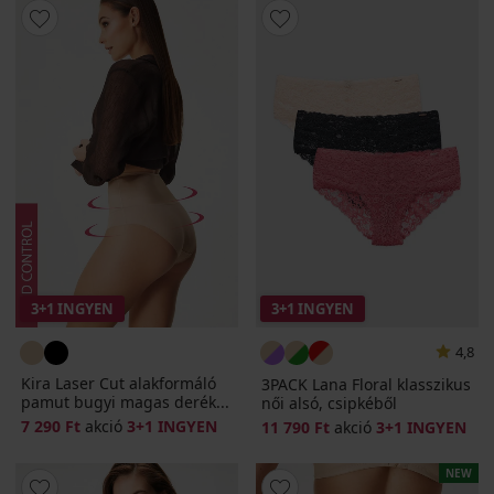
3+1 INGYEN
3+1 INGYEN
4,8
Kira Laser Cut alakformáló
3PACK Lana Floral klasszikus
pamut bugyi magas derék...
női alsó, csipkéből
7 290 Ft
akció
3+1 INGYEN
11 790 Ft
akció
3+1 INGYEN
NEW