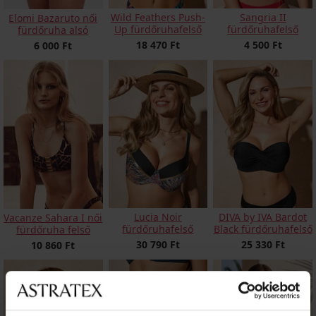
Wild Feathers Push-
Sangria II
Elomi Bazaruto női
Up fürdőruhafelső
fürdőruhafelső
fürdőruha alsó
18 470 Ft
4 500 Ft
6 000 Ft
Lucia Noir
DIVA by IVA Bardot
Vacanze Sahara I női
fürdőruhafelső
Black fürdőruhafelső
fürdőruha felső
30 790 Ft
25 330 Ft
10 860 Ft