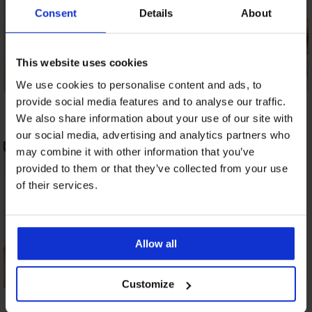
Consent
Details
About
This website uses cookies
We use cookies to personalise content and ads, to
Abeba II bikinifelső
Ezer Blue bikinialsó
Ezer Black
provide social media features and to analyse our traffic.
bikinifelső
3 550 Ft
14 590 Ft
We also share information about your use of our site with
27 090 Ft
our social media, advertising and analytics partners who
may combine it with other information that you’ve
provided to them or that they’ve collected from your use
of their services.
Allow all
Customize
Togo Mago
Soléa fürdőruhaalsó
fürdőruhaalsó