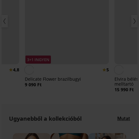
3+1 INGYEN
4,8
5
Delicate Flower brazilbugyi
Elvira bélés
melltartó
9 090 Ft
15 990 Ft
Ugyanebből a kollekcióból
Mutat