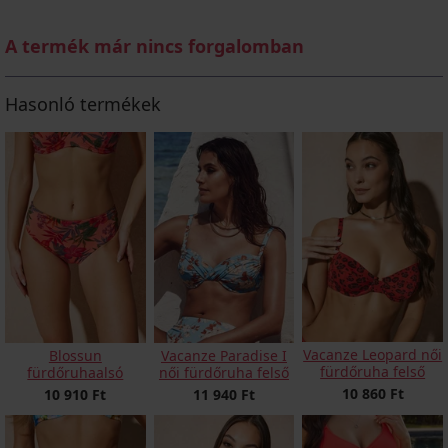
A termék már nincs forgalomban
Hasonló termékek
Vacanze Leopard női
Blossun
Vacanze Paradise I
fürdőruha felső
fürdőruhaalsó
női fürdőruha felső
10 860 Ft
10 910 Ft
11 940 Ft