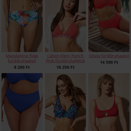
Magdalena Flow
Calvin Klein Punch
Olivia fürdőruhaalsó
fürdőruhaalsó
Pink fürdőruhafelső
14 590 Ft
8 200 Ft
16 250 Ft