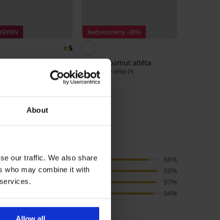
INGYEN
Kedvezmény -30%
5
FILA Kai pamut atléta
6 360 Ft
9 090 Ft
 Raban bambusz
kni
Ft
About
RTÉKELÉSE
se our traffic. We also share
Ár
88%
ers who may combine it with
Méret
98%
 services.
Minőség
97%
Szín
94%
Allow all