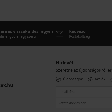
sere és visszaküldés ingyen
Kedvező
line, gyors, egyszerű
Postaköltség
Hírlevél
Szeretne az újdonságokról ér
újdonságok
akciók
tex.hu