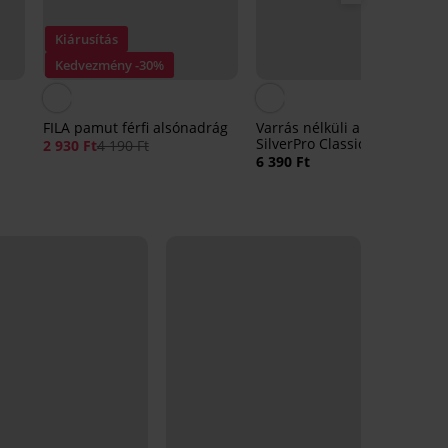
Kiárusítás
Kedvezmény -30%
4,
FILA pamut férfi alsónadrág
Varrás nélküli alsónadrág
SilverPro Classic II
2 930 Ft
4 190 Ft
6 390 Ft