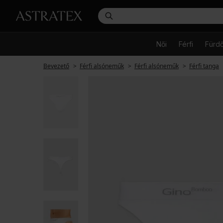
Női
Férfi
Fürd
Bevezető
Férfi alsóneműk
Férfi alsóneműk
Férfi tanga