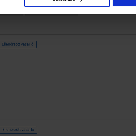
Mérettanácsadó 
Ellenőrzött vásárló
Ellenőrzött vásárló