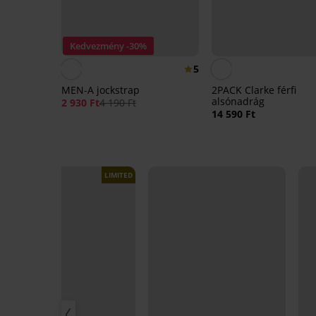
Kedvezmény -30%
5
MEN-A jockstrap
2PACK Clarke férfi
alsónadrág
2 930 Ft
4 190 Ft
14 590 Ft
LIMITED