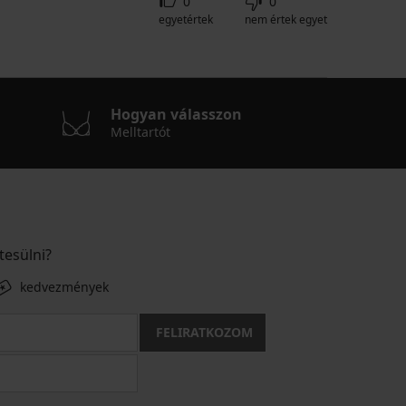
0
0
egyetértek
nem értek egyet
Hogyan válasszon
Melltartót
tesülni?
kedvezmények
FELIRATKOZOM