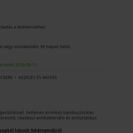
záadás a kedvencekhez
e vagy visszaküldés 30 napon belül
ja Kedd
2026
-08-11
CSERE
KEZELÉS ÉS MOSÁS
egerősítéssel. Kellemes érintésű bambuszszálas
eresztő, ráadásul antibakteriális és antisztatikus
nyagból készült fehérneműkről