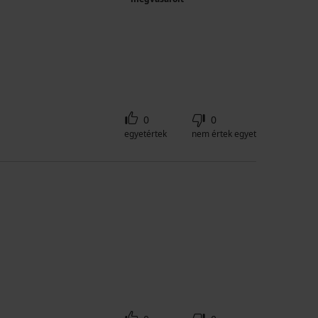
0
0
egyetértek
nem értek egyet