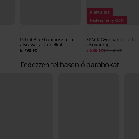
Kiárusítás
Kedvezmény -30%
Petrol Blue bambusz férfi
3PACK Gym pamut férfi
alsó, varrások nélkül
alsónadrág
6 790 Ft
8 880 Ft
12 690 Ft
Fedezzen fel hasonló darabokat