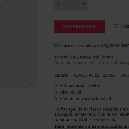
Hoz
KOSÁRBA TESZ
Ingyenes cser
A termék AZONNAL szállítható.
Rendeljen még ma és az árut megkap
LEÍRÁS
SZÁLLÍTÁS ÉS FIZETÉS
ÁRU
Antibakteriális kivitel
Slicc nélkül
Hátoldalon varrások nélkül
Férfi tanga, derékrészen elasztikus m
anyagból, amely rendkívül finom, légát
tulajdonságokkal is rendelkezik.
Több információ a bambusz szálas a