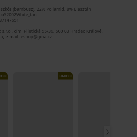
iszkóz (bambusz), 22% Poliamid, 8% Elasztán
o52002White_tan
87147651
 s.r.o., cím: Piletická 55/36, 500 03 Hradec Králové,
ia, e-mail: eshop@gina.cz
ITED
LIMITED