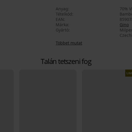
Anyag
70% V
Tételkód
Bambo
EAN
85907
Márka
Gino
Gyártó
Milpex
Czech
Többet mutat
Talán tetszeni fog
LIM