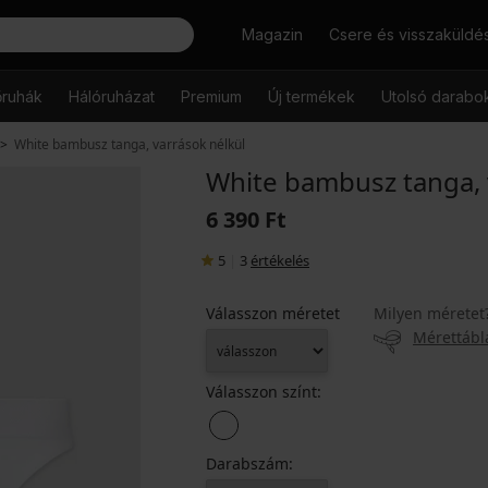
Keresés
Magazin
Csere és visszaküldé
őruhák
Hálóruházat
Premium
Új termékek
Utolsó darabo
White bambusz tanga, varrások nélkül
White bambusz tanga, 
6 390 Ft
5
|
3
értékelés
Válasszon méretet
Milyen méretet
Mérettábl
Válasszon színt:
Darabszám: