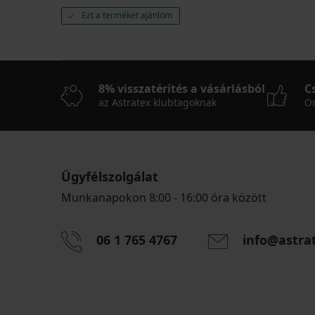
Ezt a terméket ajánlom
8% visszatérítés a vásárlásból
C
az Astratex klubtagoknak
On
Ügyfélszolgálat
Munkanapokon 8:00 - 16:00 óra között
06 1 765 4767
info@astra