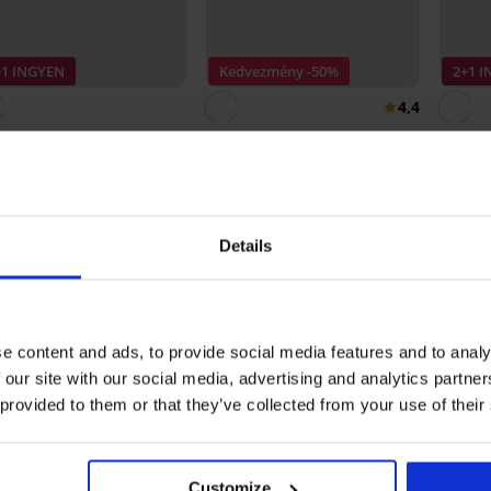
+1 INGYEN
Kedvezmény -50%
2+1 
4,4
CK JACK AND JONES
Louis férfi pamut
3 PACK MEN-A alsónadrág
3PACK
azokni
90 Ft
bokazo
4 550 Ft
9 090 Ft
7 790 
Details
mbusz tanga, varrások nélkül TERMÉK É
e content and ads, to provide social media features and to analy
5
3x
 our site with our social media, advertising and analytics partn
4
0x
 provided to them or that they’ve collected from your use of their
3
0x
2
0x
1
0x
Customize