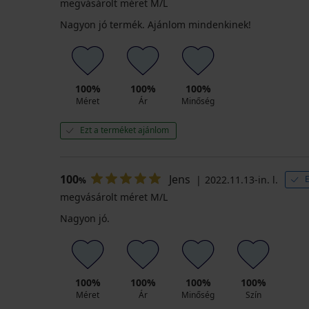
megvásárolt méret M/L
Nagyon jó termék. Ajánlom mindenkinek!
100%
100%
100%
Méret
Ár
Minőség
Ezt a terméket ajánlom
100
Jens
2022.11.13-in. l.
E
%
megvásárolt méret M/L
Nagyon jó.
100%
100%
100%
100%
Méret
Ár
Minőség
Szín