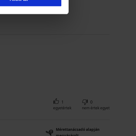
alapján megvásárolt
1
0
egyetértek
nem értek egyet
Mérettanácsadó alapján
megvásárolt