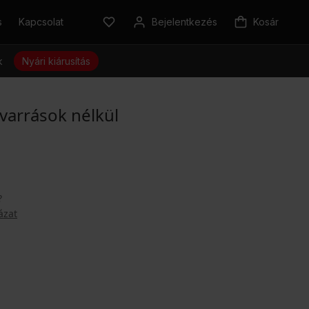
s
Kapcsolat
Bejelentkezés
Kosár
k
Nyári kiárusítás
varrások nélkül
?
ázat