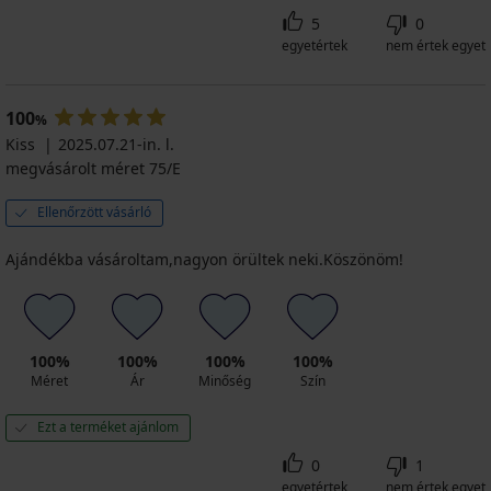
5
0
egyetértek
nem értek egyet
100
%
Kiss
2025.07.21-in. l.
megvásárolt méret 75/E
Ellenőrzött vásárló
Ajándékba vásároltam,nagyon örültek neki.Köszönöm!
100%
100%
100%
100%
Méret
Ár
Minőség
Szín
Ezt a terméket ajánlom
0
1
egyetértek
nem értek egyet