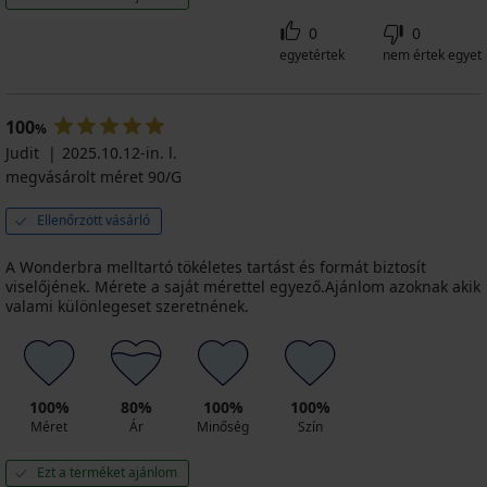
0
0
egyetértek
nem értek egyet
100
%
Judit
2025.10.12-in. l.
megvásárolt méret 90/G
Ellenőrzött vásárló
A Wonderbra melltartó tökéletes tartást és formát biztosít
viselőjének. Mérete a saját mérettel egyező.Ajánlom azoknak akik
valami különlegeset szeretnének.
100%
80%
100%
100%
Méret
Ár
Minőség
Szín
Ezt a terméket ajánlom