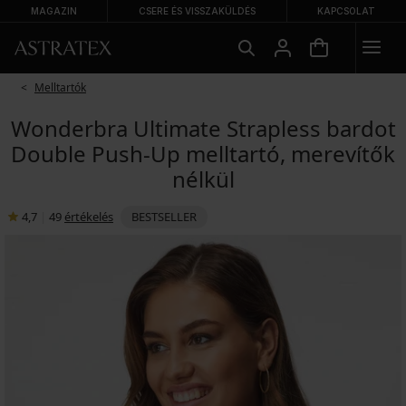
MAGAZIN
CSERE ÉS VISSZAKÜLDÉS
KAPCSOLAT
Melltartók
Wonderbra Ultimate Strapless bardot
Double Push-Up melltartó, merevítők
nélkül
4,7
|
49
értékelés
BESTSELLER