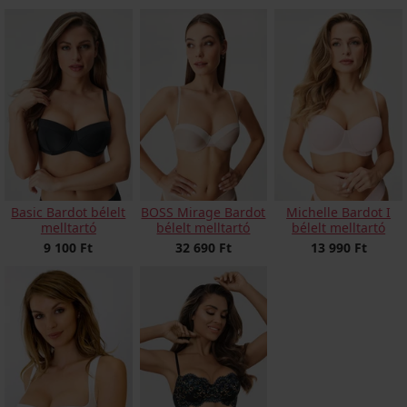
Basic Bardot bélelt
BOSS Mirage Bardot
Michelle Bardot I
melltartó
bélelt melltartó
bélelt melltartó
9 100 Ft
32 690 Ft
13 990 Ft