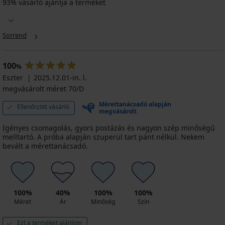
93% vásárló ajánlja a terméket
Sorrend
100
%
Eszter
2025.12.01-in. l.
megvásárolt méret 70/D
Mérettanácsadó alapján
Ellenőrzött vásárló
megvásárolt
Igényes csomagolás, gyors postázás és nagyon szép minőségű
melltartó. A próba alapján szuperül tart pánt nélkül. Nekem
bevált a mérettanácsadó.
100%
40%
100%
100%
Méret
Ár
Minőség
Szín
Ezt a terméket ajánlom