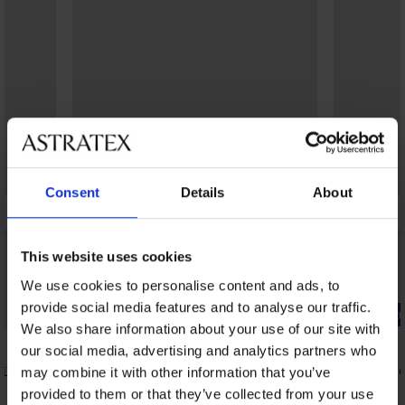
Consent
Details
About
This website uses cookies
We use cookies to personalise content and ads, to
provide social media features and to analyse our traffic.
Kedvezmény -50%
-20% BRA2
We also share information about your use of our site with
5
3,5
our social media, advertising and analytics partners who
küli
Spacer Flowerkiss gyorsan száradó
Spacer 3D G
may combine it with other information that you’ve
fürdőruhafelső
melltartó
provided to them or that they’ve collected from your use
15 400 Ft
21 790 Ft
30 790 Ft