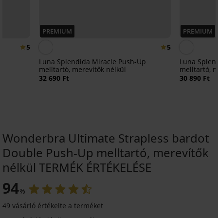
PREMIUM
PREMIUM
5
5
Luna Splendida Miracle Push-Up
Luna Splen
melltartó, merevítők nélkül
melltartó, 
32 690 Ft
30 890 Ft
Wonderbra Ultimate Strapless bardot
Double Push-Up melltartó, merevítők
nélkül TERMÉK ÉRTÉKELÉSE
94
%
49 vásárló értékelte a terméket