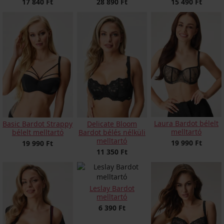
17 840 Ft
28 890 Ft
15 490 Ft
Laura Bardot bélelt
Basic Bardot Strappy
Delicate Bloom
melltartó
bélelt melltartó
Bardot bélés nélküli
melltartó
19 990 Ft
19 990 Ft
11 350 Ft
Leslay Bardot
melltartó
6 390 Ft