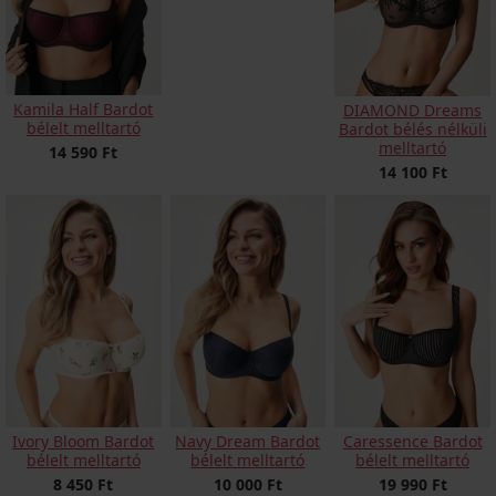
Kamila Half Bardot
DIAMOND Dreams
bélelt melltartó
Bardot bélés nélküli
melltartó
14 590 Ft
14 100 Ft
Ivory Bloom Bardot
Navy Dream Bardot
Caressence Bardot
bélelt melltartó
bélelt melltartó
bélelt melltartó
8 450 Ft
10 000 Ft
19 990 Ft