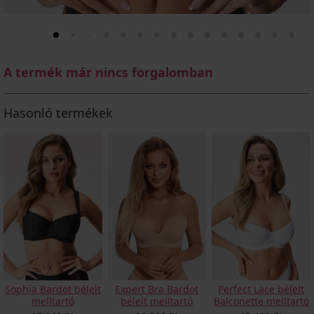
A termék már nincs forgalomban
Hasonló termékek
Sophia Bardot bélelt
Expert Bra Bardot
Perfect Lace bélelt
melltartó
bélelt melltartó
Balconette melltartó