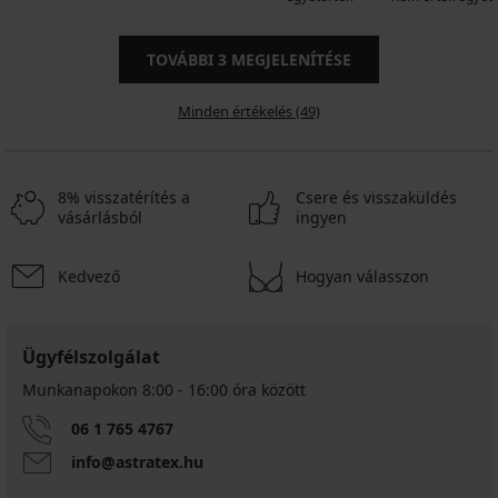
TOVÁBBI
3
MEGJELENÍTÉSE
Minden értékelés (49)
8% visszatérítés a
Csere és visszaküldés
vásárlásból
ingyen
Kedvező
Hogyan válasszon
Ügyfélszolgálat
Munkanapokon 8:00 - 16:00 óra között
06 1 765 4767
info@astratex.hu