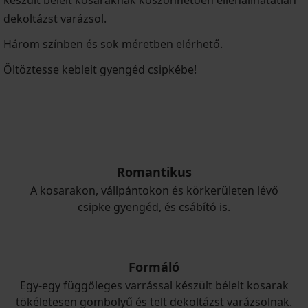
készült bélelt kosaraknak köszönhetően ellenállhatatlan
dekoltázst varázsol.
Három színben és sok méretben elérhető.
Öltöztesse kebleit gyengéd csipkébe!
Romantikus
A kosarakon, vállpántokon és körkerületen lévő
csipke gyengéd, és csábító is.
Formáló
Egy-egy függőleges varrással készült bélelt kosarak
tökéletesen gömbölyű és telt dekoltázst varázsolnak.