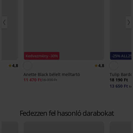
Kedvezmény -30%
-25% ALL25
4,8
4,8
Anette Black bélelt melltartó
Tulip Bardot
11 470 Ft
18 190 Ft
16 390 Ft
13 650 Ft
kó
Fedezzen fel hasonló darabokat