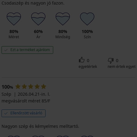
Csodaszép és nagyon jó fazon.
80%
60%
80%
100%
Méret
Ár
Minőség
Szín
Ezt a terméket ajánlom
0
0
egyetértek
nem értek egyet
100
%
Szép
2026.04.21-in. l.
megvásárolt méret 85/F
Ellenőrzött vásárló
Nagyon szép és kémyelmes melltartó.