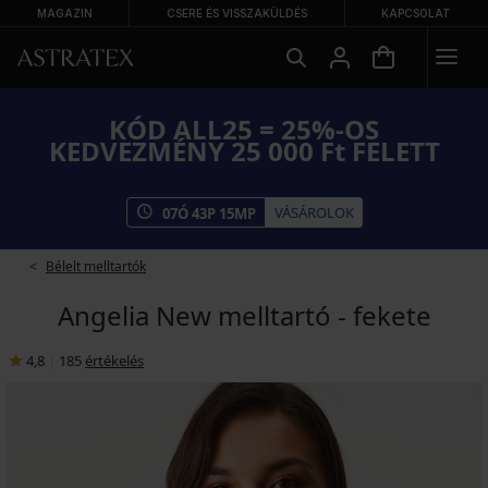
MAGAZIN
CSERE ÉS VISSZAKÜLDÉS
KAPCSOLAT
KÓD ALL25 = 25%-OS
KEDVEZMÉNY 25 000 Ft FELETT
VÁSÁROLOK
07
Ó
43
P
14
MP
Bélelt melltartók
Angelia New melltartó - fekete
4,8
|
185
értékelés