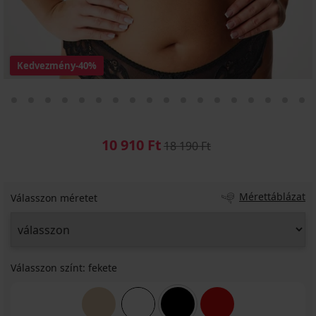
Kedvezmény
-40%
10 910 Ft
18 190 Ft
Mérettáblázat
Válasszon méretet
Válasszon színt:
fekete