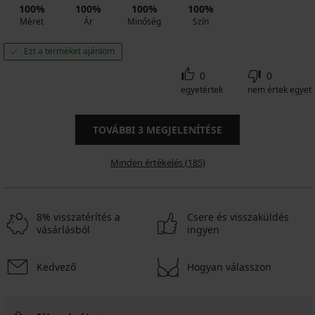
100%
100%
100%
100%
Méret
Ár
Minőség
Szín
Ezt a terméket ajánlom
0
0
egyetértek
nem értek egyet
TOVÁBBI
3
MEGJELENÍTÉSE
Minden értékelés (185)
8% visszatérítés a
Csere és visszaküldés
vásárlásból
ingyen
Kedvező
Hogyan válasszon