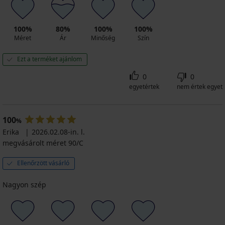
100%
80%
100%
100%
Méret
Ár
Minőség
Szín
Ezt a terméket ajánlom
0
0
egyetértek
nem értek egyet
100
%
Erika
2026.02.08-in. l.
megvásárolt méret 90/C
Ellenőrzött vásárló
Nagyon szép