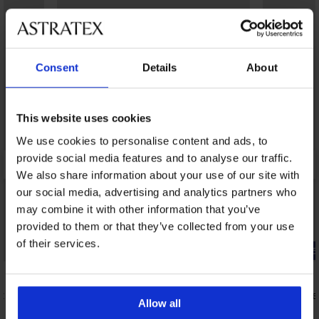
Consent
Details
About
This website uses cookies
We use cookies to personalise content and ads, to
provide social media features and to analyse our traffic.
We also share information about your use of our site with
our social media, advertising and analytics partners who
may combine it with other information that you’ve
provided to them or that they’ve collected from your use
of their services.
-25% ALL25
-25% ALL25
4,8
4,8
t
Mystic Lace
Allow all
20 890 Ft
Way bélés nélküli melltartó