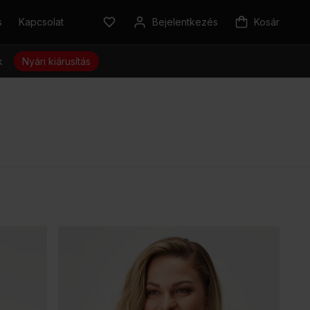
s
Kapcsolat
Bejelentkezés
Kosár
k
Nyári kiárusítás