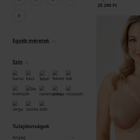
25 290 Ft
R
Egyéb méretek
Szín
Tulajdonságok
Anyag