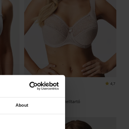
4,9
4,7
BESTSELLER
Lira részben bélelt melltartó
About
19 990 Ft