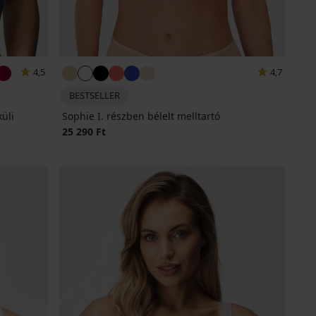
4,5
4,7
BESTSELLER
üli
Sophie I. részben bélelt melltartó
25 290 Ft