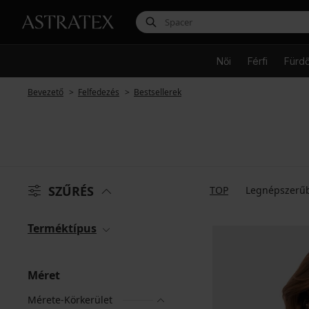
Női
Férfi
Fürd
Bevezető
Felfedezés
Bestsellerek
SZŰRÉS
TOP
Legnépszerű
Terméktípus
Méret
Mérete-Körkerület