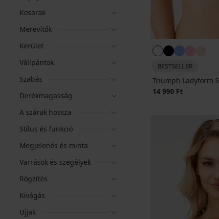
Kosarak
Merevítők
Kerület
Vállpántok
BESTSELLER
Szabás
Triumph Ladyform So
14 990 Ft
Derékmagasság
A szárak hossza
Stílus és funkció
Megjelenés és minta
Varrások és szegélyek
Rögzítés
Kivágás
Ujjak