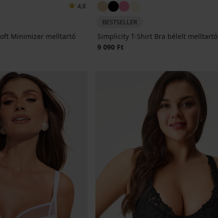
4,8
BESTSELLER
ft Minimizer melltartó
Simplicity T-Shirt Bra bélelt melltartó
9 090 Ft