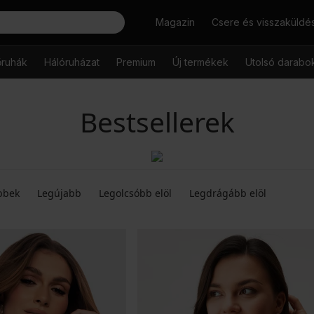
Keresés
Magazin
Csere és visszaküldé
őruhák
Hálóruházat
Premium
Új termékek
Utolsó darabo
Bestsellerek
bbek
Legújabb
Legolcsóbb elöl
Legdrágább elöl