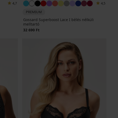
4,7
4,5
PREMIUM
Gossard Superboost Lace I bélés nélküli
melltartó
32 690 Ft