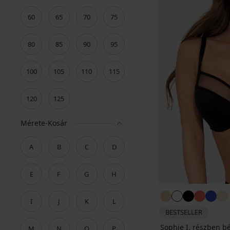
60
65
70
75
80
85
90
95
100
105
110
115
120
125
Mérete-Kosár
A
B
C
D
E
F
G
H
I
J
K
L
BESTSELLER
Sophie I. részben bé
M
N
O
P