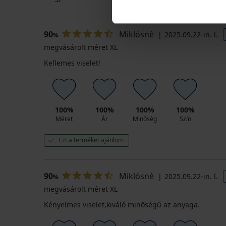
90
Miklósnè
2025.09.22-in. l.
%
megvásárolt méret XL
Kellemes viselet!
100%
100%
100%
100%
Méret
Ár
Minőség
Szín
Ezt a terméket ajánlom
90
Miklósnè
2025.09.22-in. l.
%
megvásárolt méret XL
Kényelmes viselet,kiváló minőségű az anyaga.