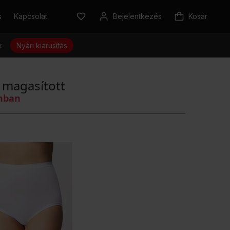
s
Kapcsolat
Bejelentkezés
Kosár
k
Nyári kiárusítás
, magasított
omban