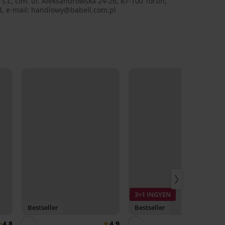
 s.c, cím: ul. Aleksandrowska 24-26, 87-100 Torun,
d, e-mail: handlowy@babell.com.pl
3+1 INGYEN
Bestseller
Bestseller
4,8
4,9
4,