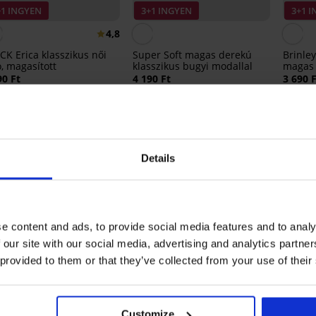
+1 INGYEN
3+1 INGYEN
3+1 
4,8
CK Erica klasszikus női
Super Soft magas derekú
Brinley
ó, magasított
klasszikus bugyi modallal
magas 
90 Ft
4 190 Ft
3 690 
asszikus női alsó, magasított TERMÉK ÉR
Details
5
20x
4
0x
3
0x
2
0x
e content and ads, to provide social media features and to analy
1
0x
 our site with our social media, advertising and analytics partn
 provided to them or that they’ve collected from your use of their
Mérettanácsadó 
Customize