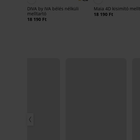
DIVA by IVA bélés nélküli
Maia 4D kisimító mell
melltartó
18 190 Ft
18 190 Ft