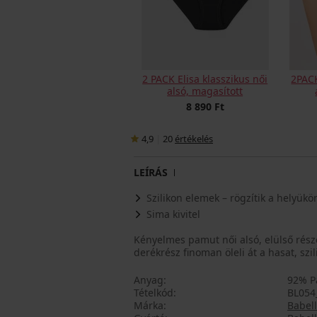
2 PACK Elisa klasszikus női
2PACK
alsó, magasított
8 890 Ft
4,9
|
20
értékelés
LEÍRÁS
Szilikon elemek – rögzítik a helyükö
Sima kivitel
Kényelmes pamut női alsó, elülső rész
derékrész finoman öleli át a hasat, s
Anyag
92% P
Tételkód
BL054
Márka
Babell