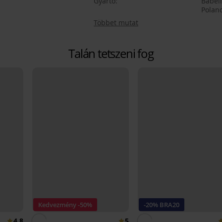
Gyártó
Babell
Polan
Többet mutat
Talán tetszeni fog
Kedvezmény -50%
-20% BRA20
4,8
5