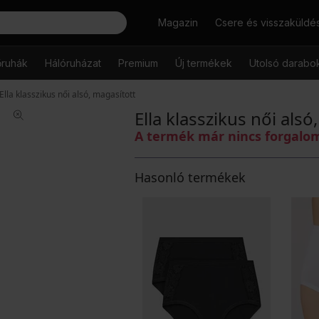
Keresés
Magazin
Csere és visszaküldé
őruhák
Hálóruházat
Premium
Új termékek
Utolsó darabo
Ella klasszikus női alsó, magasított
Ella klasszikus női alsó
A termék már nincs forgal
Hasonló termékek