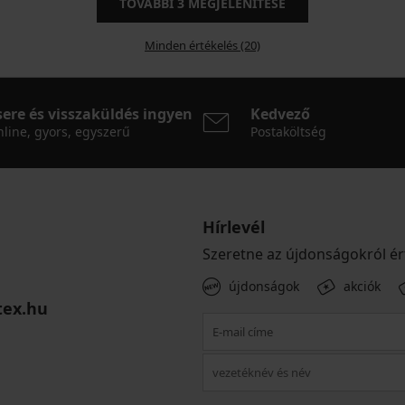
TOVÁBBI
3
MEGJELENÍTÉSE
Minden értékelés (20)
sere és visszaküldés ingyen
Kedvező
line, gyors, egyszerű
Postaköltség
Hírlevél
Szeretne az újdonságokról ér
újdonságok
akciók
tex.hu