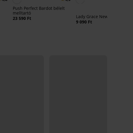
Push Perfect Bardot bélelt
melltartó
Lady Grace New brazil bugyi
23 590 Ft
9 090 Ft