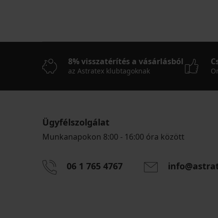
8% visszatérítés a vásárlásból
C
az Astratex klubtagoknak
On
Ügyfélszolgálat
Munkanapokon 8:00 - 16:00 óra között
06 1 765 4767
info@astra