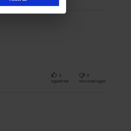
0
0
egyetértek
nem értek egyet