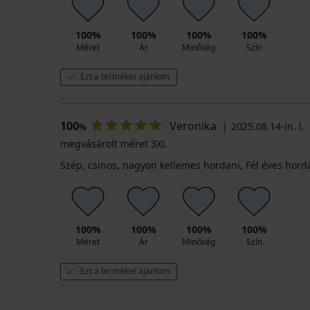
100%
100%
100%
100%
Méret
Ár
Minőség
Szín
Ezt a terméket ajánlom
100
Veronika
2025.08.14-in. l.
%
megvásárolt méret 3XL
Szép, csinos, nagyon kellemes hordani, Fél éves hord
100%
100%
100%
100%
Méret
Ár
Minőség
Szín
Ezt a terméket ajánlom