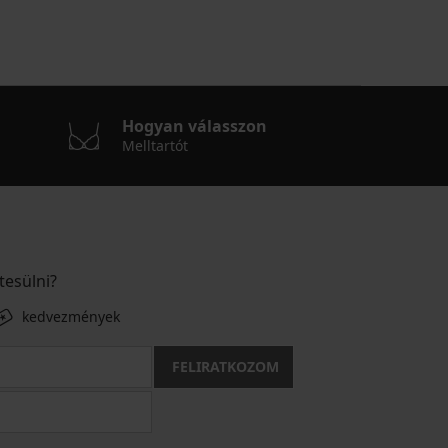
Hogyan válasszon
Melltartót
tesülni?
kedvezmények
FELIRATKOZOM