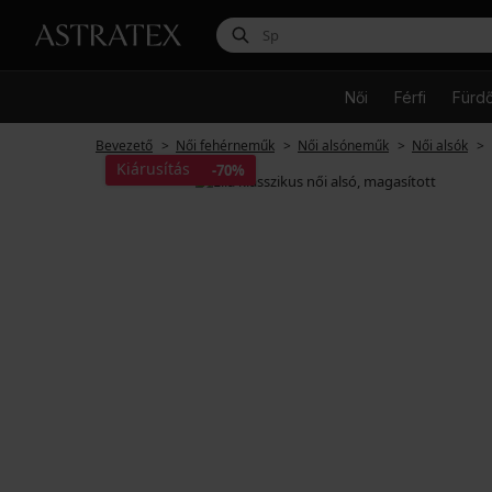
Női
Férfi
Fürd
Bevezető
Női fehérneműk
Női alsóneműk
Női alsók
Kiárusítás
-70%