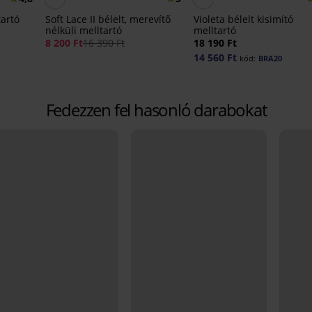
tartó
Soft Lace II bélelt, merevítő
Violeta bélelt kisimító
nélküli melltartó
melltartó
8 200 Ft
16 390 Ft
18 190 Ft
14 560 Ft
kód:
BRA20
Fedezzen fel hasonló darabokat