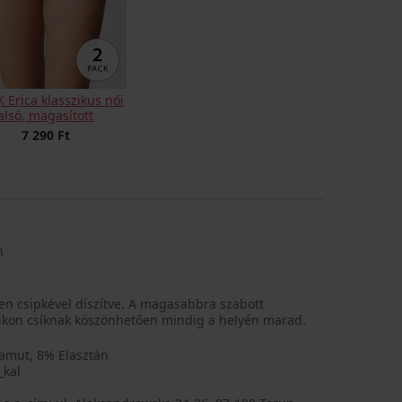
 Erica klasszikus női
alsó, magasított
7 290 Ft
n
en csipkével díszítve. A magasabbra szabott
zilikon csíknak köszönhetően mindig a helyén marad.
amut, 8% Elasztán
_kal