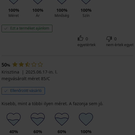
100%
100%
100%
100%
Méret
Ár
Minőség
Szín
Ezt a terméket ajánlom
0
0
egyetértek
nem értek egyet
50
%
Krisztina
2025.06.17-in. l.
megvásárolt méret 85/C
Ellenőrzött vásárló
Kisebb, mint a többi ilyen méret. A fazonja sem jó.
40%
60%
60%
100%