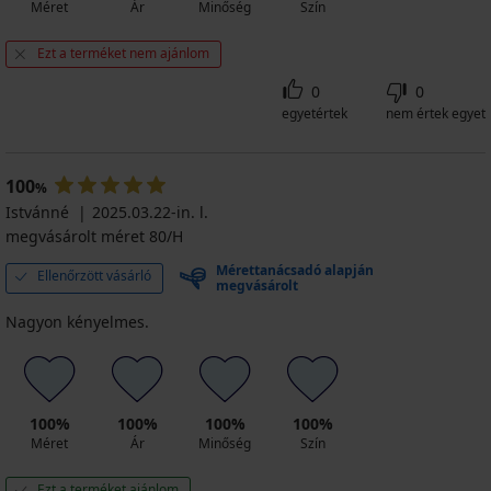
Méret
Ár
Minőség
Szín
Ezt a terméket nem ajánlom
0
0
egyetértek
nem értek egyet
100
%
Istvánné
2025.03.22-in. l.
megvásárolt méret 80/H
Mérettanácsadó alapján
Ellenőrzött vásárló
megvásárolt
Nagyon kényelmes.
100%
100%
100%
100%
Méret
Ár
Minőség
Szín
Ezt a terméket ajánlom