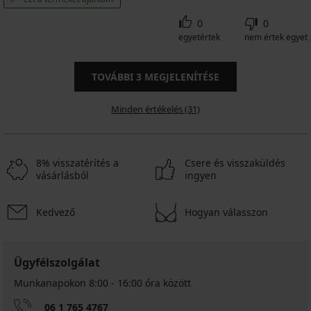
0
0
egyetértek
nem értek egyet
TOVÁBBI
3
MEGJELENÍTÉSE
Minden értékelés (31)
8% visszatérítés a
Csere és visszaküldés
vásárlásból
ingyen
Kedvező
Hogyan válasszon
Ügyfélszolgálat
Munkanapokon 8:00 - 16:00 óra között
06 1 765 4767