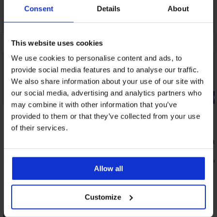
Consent
Details
About
This website uses cookies
We use cookies to personalise content and ads, to
provide social media features and to analyse our traffic.
We also share information about your use of our site with
our social media, advertising and analytics partners who
3+1 INGYEN
-20% BRA2
may combine it with other information that you’ve
5
5
provided to them or that they’ve collected from your use
Delicate Flower brazilbugyi
of their services.
9 090 Ft
Carmen Basi
15 490 Ft
12 400 Ft
kó
Allow all
Customize
Ledi kisebbítő melltartó, merevítők