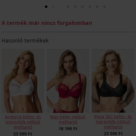
A termék már nincs forgalomban
Hasonló termékek
Maja 582 bélés- és
Andorra bélés- és
Way bélés nélküli
merevítők nélküli
merevítők nélküli
melltartó
melltartó
melltartó
18 190 Ft
23 590 Ft
23 590 Ft