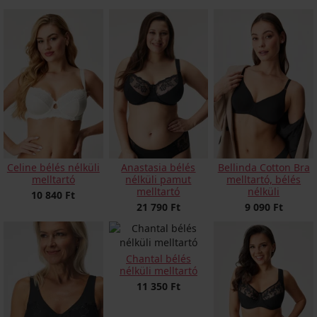
Celine bélés nélküli
Anastasia bélés
Bellinda Cotton Bra
melltartó
nélküli pamut
melltartó, bélés
melltartó
nélküli
10 840 Ft
21 790 Ft
9 090 Ft
Chantal bélés
nélküli melltartó
11 350 Ft