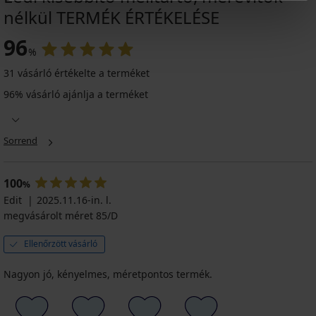
nélkül TERMÉK ÉRTÉKELÉSE
-30%
3+1 INGYEN
96
%
4,7
4,9
31 vásárló értékelte a terméket
96% vásárló ajánlja a terméket
Estee
Blael
alakformáló
alakformáló
Supima
ruha
brazil
Superlight
bugyi
női
17 990
Sorrend
body
7 790
Ft
Ft
Kedvezmény
11 470
akció
Ft
100
%
3+1
Eredeti ár
16 390
Edit
2025.11.16-in. l.
INGYEN
Ft
megvásárolt méret 85/D
Ellenőrzött vásárló
Nagyon jó, kényelmes, méretpontos termék.