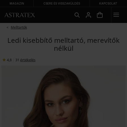
MAGAZIN
CSERE ÉS VISSZAKÜLDÉS
KAPCSOLAT
Melltartók
Ledi kisebbítő melltartó, merevítők
nélkül
4,8
|
31
értékelés