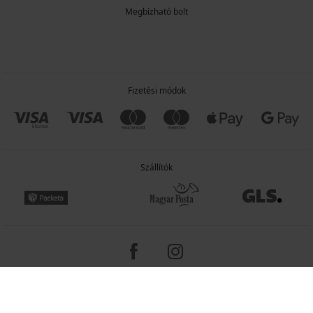
Megbízható bolt
Fizetési módok
Szállítók
Copyright 2005-2026 © ASTRATEX a.s.
Programia - e-commerce solutions