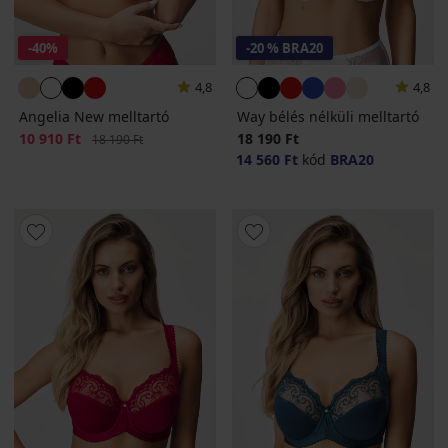
-40%
-20 % BRA20
4,8
4,8
Angelia New melltartó
Way bélés nélküli melltartó
Kedvezmény
10 910 Ft
Eredeti ár
18 190 Ft
18 190 Ft
14 560 Ft
kód
BRA20