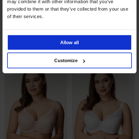
may combine it with other information that you’ve
provided to them or that they’ve collected from your use
-20 % BRA20
-20 % BRA20
of their services.
4,8
4,8
Way bélés nélküli melltartó
Way bélés nélküli melltartó
18 190 Ft
18 190 Ft
Allow all
14 560 Ft
kód
BRA20
14 560 Ft
kód
BRA20
Customize