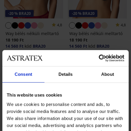
-20 % BRA20
-20 % BRA20
4,8
4,8
Way bélés nélküli melltartó
Way bélés nélküli melltartó
18 190 Ft
18 190 Ft
14 560 Ft
kód
BRA20
14 560 Ft
kód
BRA20
Consent
Details
About
This website uses cookies
We use cookies to personalise content and ads, to
provide social media features and to analyse our traffic.
We also share information about your use of our site with
our social media, advertising and analytics partners who