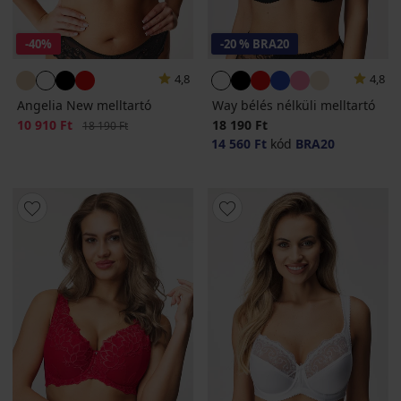
-40%
-20 % BRA20
4,8
4,8
Angelia New melltartó
Way bélés nélküli melltartó
Kedvezmény
10 910 Ft
Eredeti ár
18 190 Ft
18 190 Ft
14 560 Ft
kód
BRA20