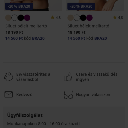
-20 % BRA20
-20 % BRA20
4,8
4,8
Siluet bélelt melltartó
Siluet bélelt melltartó
18 190 Ft
18 190 Ft
14 560 Ft
kód
BRA20
14 560 Ft
kód
BRA20
8% visszatérítés a
Csere és visszaküldés
vásárlásból
ingyen
Kedvező
Hogyan válasszon
Ügyfélszolgálat
Munkanapokon 8:00 - 16:00 óra között