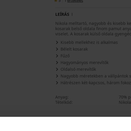
5
|
1
értékelés
LEÍRÁS
Nikola melltartó, nagyobb és kisebb k
kosarak belső oldala finom pamut anya
viselet. A kosarak külső oldala gyengé
Kisebb mellekhez is alkalmas
Bélelt kosarak
Fűző
Hagyományos merevítők
Oldalsó merevítők
Nagyobb méretekben a vállpántok 
Hátrészen két-kapcsos, három fokoz
Anyag
70% po
Tételkód
Nikola
Talán tetszeni fog