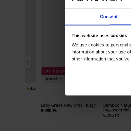
Consent
This website uses cookies
We use cookies to personalis
information about your use of
other information that you’ve
3+1 INGYEN
3+1 INGYEN
ny -40%
Bestseller
Bestseller
4,8
4,7
melltartó,
nélkül
Lady Grace New brazil bugyi
Bamboo Natu
 590 Ft
magasderekú 
9 090 Ft
bugyi
6 790 Ft