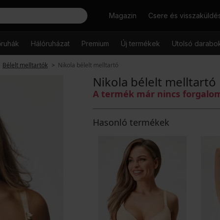
Keresés
Magazin
Csere és visszaküldé
őruhák
Hálóruházat
Premium
Új termékek
Utolsó darabo
Bélelt melltartók
Nikola bélelt melltartó
Nikola bélelt melltartó
A termék már nincs forgal
Hasonló termékek