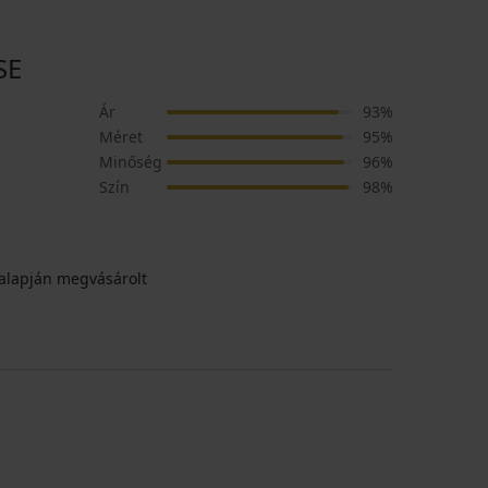
SE
Ár
93%
Méret
95%
Minőség
96%
Szín
98%
alapján megvásárolt