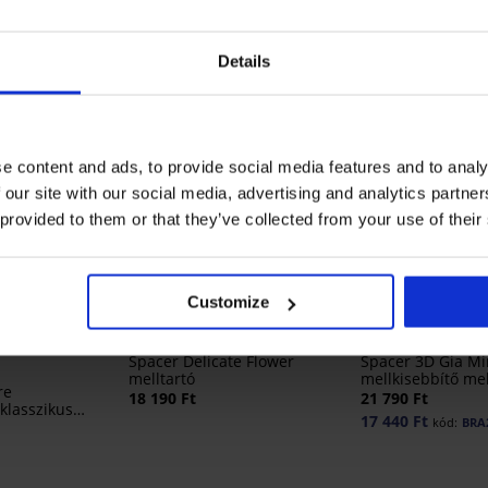
Details
e content and ads, to provide social media features and to analy
 our site with our social media, advertising and analytics partn
 provided to them or that they’ve collected from your use of their
Bestseller
-20% BRA20
Customize
5
4,8
Spacer Delicate Flower
Spacer 3D Gia Mi
melltartó
mellkisebbítő mel
re
18 190 Ft
21 790 Ft
klasszikus
17 440 Ft
kód:
BRA