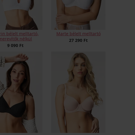
in bélelt melltartó,
Marte bélelt melltartó
merevítők nélkül
27 290 Ft
9 090 Ft