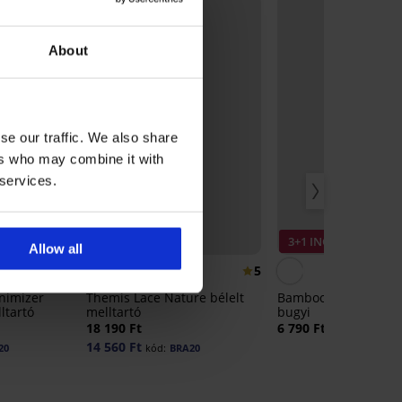
About
se our traffic. We also share
ers who may combine it with
 services.
-20% BRA20
3+1 INGYEN
Allow all
4,9
5
nimizer
Themis Lace Nature bélelt
Bamboo Nature klas
ltartó
melltartó
bugyi
18 190 Ft
6 790 Ft
14 560 Ft
20
kód:
BRA20