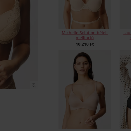
Michelle Solution bélelt
Laur
melltartó
10 210 Ft