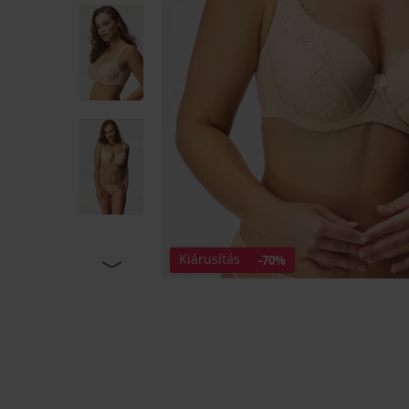
Kiárusítás
-70%