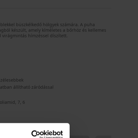
eblekkel büszkélkedő hölgyek számára. A puha
gból készült, amely kíméletes a bőrhöz és kellemes
d virágmintás hímzéssel díszített.
szélesebbek
atban állítható záródással
liamid, 7, 6