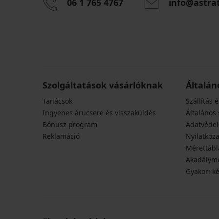
06 1 765 4767
info@astra
Szolgáltatások vásárlóknak
Általán
Tanácsok
Szállítás é
Ingyenes árucsere és visszaküldés
Általános 
Bónusz program
Adatvédel
Reklamáció
Nyilatkoza
Mérettábl
Akadályme
Gyakori k