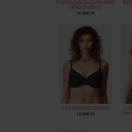
Triumph Soft Touch merevítők
Bell
nélküli melltartó
16 990 Ft
Trina párnázott melltartó
Tri
merev
12 690 Ft