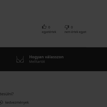
0
0
egyetértek
nem értek egyet
Hogyan válasszon
Melltartót
tesülni?
kedvezmények