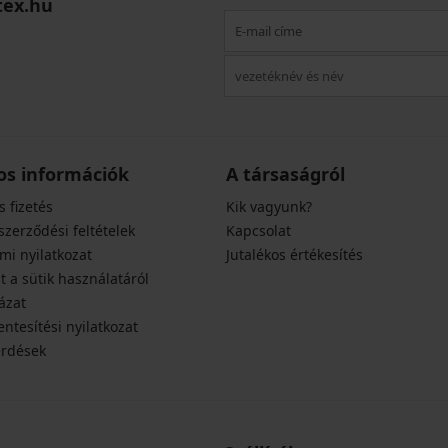
tex.hu
os információk
A társaságról
s fizetés
Kik vagyunk?
szerződési feltételek
Kapcsolat
mi nyilatkozat
Jutalékos értékesítés
t a sütik használatáról
ázat
ntesítési nyilatkozat
érdések