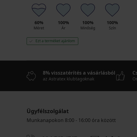
női
alsó
7 290
Ft
60%
100%
100%
100%
akció
Méret
Ár
Minőség
Szín
3+1
INGYEN
Ezt a terméket ajánlom
8% visszatérítés a vásárlásból
C
az Astratex klubtagoknak
On
Ügyfélszolgálat
Munkanapokon 8:00 - 16:00 óra között