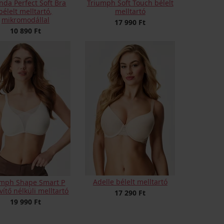
inda Perfect Soft Bra
Triumph Soft Touch bélelt
bélelt melltartó,
melltartó
mikromodállal
17 990 Ft
10 890 Ft
Adelle bélelt melltartó
umph Shape Smart P
ítő nélküli melltartó
17 290 Ft
19 990 Ft