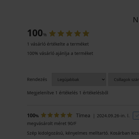
N
100
%
1 vásárló értékelte a terméket
3+1 INGYEN
-20 % BRA20
3+1 INGYEN
-20 % BRA20
100% vásárló ajánlja a terméket
4,8
5
5
4,6
Rendezés
UNI
Mona
Long
melltartó
klasszikus
melltartó
Megjelenítve
1
értékelés 1 értékelésből
kapocs
női
hosszabbító
lehúzó
alsó,
2 590
magasított
3 490
Ft
6 790
BESTSELLER
Ft
100
Tímea
2024.09.26-in. l.
2 080
%
Ft
2 800
Ft
Helena
megvásárolt méret 90/F
akció
Ft
kód
klasszikus
3+1
kód
magasabb
BRA20
Szép kidolgozású, kényelmes melltartó. Kosárban kicsit
INGYEN
szabású
BRA20