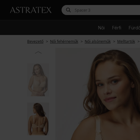
Női
Férfi
Fürd
Bevezető
Női fehérneműk
Női alsóneműk
Melltartók