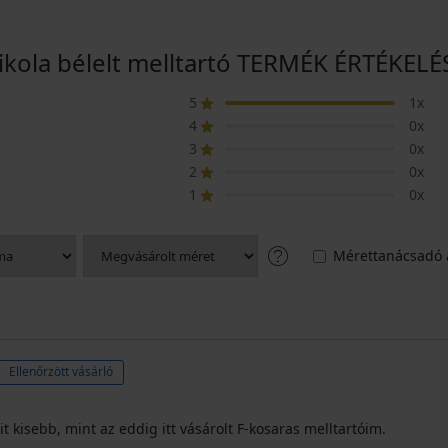
ikola bélelt melltartó TERMÉK ÉRTÉKELÉ
5
1x
4
0x
3
0x
2
0x
1
0x
Mérettanácsadó 
Ellenőrzött vásárló
 kisebb, mint az eddig itt vásárolt F-kosaras melltartóim.