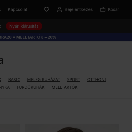
s
Kapcsolat
Bejelentkezés
Kosár
k
Nyári kiárusítás
BRA20 = MELLTARTÓK −20%
a
K
BASIC
MELEG RUHÁZAT
SPORT
OTTHONI
NYKA
FÜRDŐRUHÁK
MELLTARTÓK