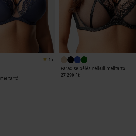
4,8
Paradise bélés nélküli melltartó
27 290 Ft
 melltartó