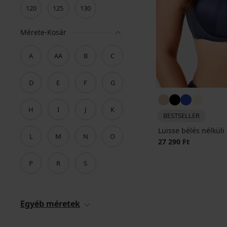
120
125
130
Mérete-Kosár
A
AA
B
C
D
E
F
G
H
I
J
K
BESTSELLER
Luisse bélés nélküli
L
M
N
O
27 290 Ft
P
R
S
Egyéb méretek