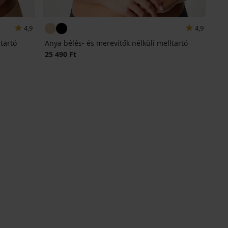
4,9
4,9
tartó
Anya bélés- és merevítők nélküli melltartó
25 490 Ft