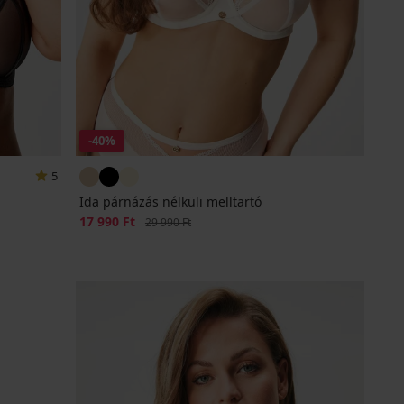
-40%
5
Ida párnázás nélküli melltartó
Kedvezmény
17 990 Ft
Eredeti ár
29 990 Ft