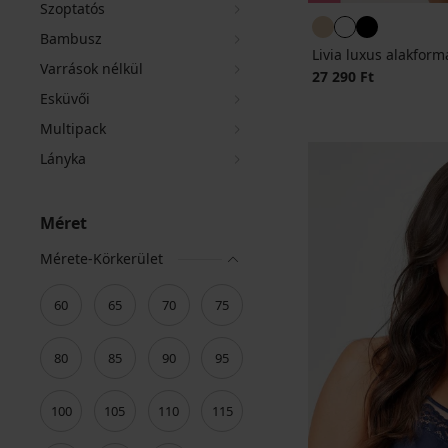
Szoptatós
Bambusz
Livia luxus alakform
Varrások nélkül
27 290 Ft
Esküvői
Multipack
Lányka
Méret
Mérete-Körkerület
60
65
70
75
80
85
90
95
100
105
110
115