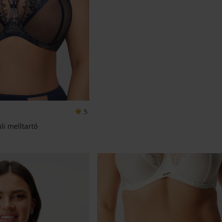
5
li melltartó