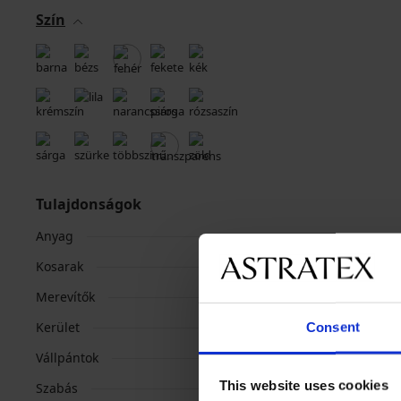
Szín
Tulajdonságok
Anyag
Kosarak
Merevítők
Kerület
Consent
Vállpántok
This website uses cookies
Szabás