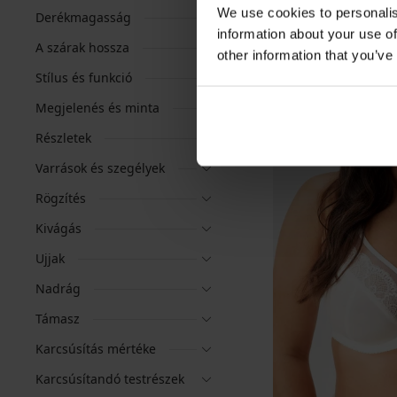
We use cookies to personalis
Derékmagasság
information about your use of
A szárak hossza
other information that you’ve
Stílus és funkció
Megjelenés és minta
Részletek
Varrások és szegélyek
Rögzítés
Kivágás
Ujjak
Nadrág
Támasz
Karcsúsítás mértéke
Karcsúsítandó testrészek