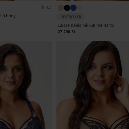
4,7
áló body
BESTSELLER
Luisse bélés nélküli melltartó
27 290 Ft