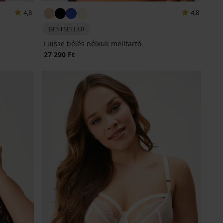
4,8
4,8
BESTSELLER
Luisse bélés nélküli melltartó
27 290 Ft