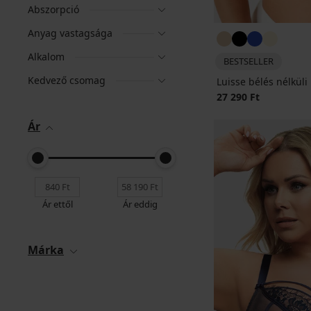
Abszorpció
Anyag vastagsága
Alkalom
BESTSELLER
Kedvező csomag
Luisse bélés nélküli
27 290 Ft
Ár
Ár ettől
Ár eddig
Márka