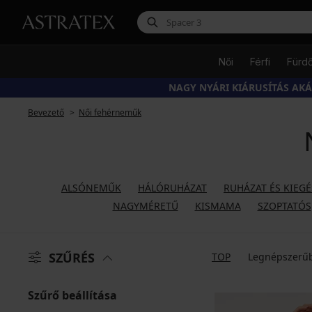
Női
Férfi
Fürd
NAGY NYÁRI KIÁRUSÍTÁS AK
Bevezető
Női fehérneműk
ALSÓNEMŰK
HÁLÓRUHÁZAT
RUHÁZAT ÉS KIEG
NAGYMÉRETŰ
KISMAMA
SZOPTATÓS
SZŰRÉS
TOP
Legnépszerű
Szűrő beállítása