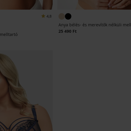
4,8
Anya bélés- és merevítők nélküli mell
25 490 Ft
 melltartó