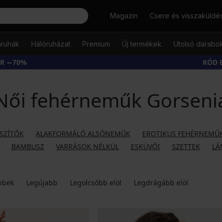
Keresés
Magazin
Csere és visszaküldé
őruhák
Hálóruházat
Premium
Új termékek
Utolsó darabo
ÁR −70%
KÓD 
Női fehérneműk Gorseni
ÉSZÍTŐK
ALAKFORMÁLÓ ALSÓNEMŰK
EROTIKUS FEHÉRNEMŰ
BAMBUSZ
VARRÁSOK NÉLKÜL
ESKÜVŐI
SZETTEK
LÁ
bbek
Legújabb
Legolcsóbb elöl
Legdrágább elöl