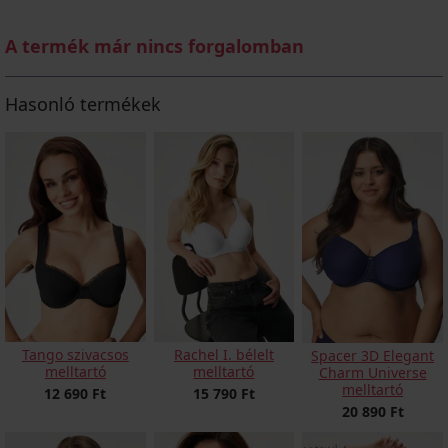
A termék már nincs forgalomban
Hasonló termékek
Tango szivacsos
Rachel I. bélelt
Spacer 3D Elegant
melltartó
melltartó
Charm Universe
melltartó
12 690 Ft
15 790 Ft
20 890 Ft