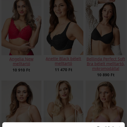
Anette Black bélelt
Angelia New
Bellinda Perfect Soft
melltartó
melltartó
Bra bélelt melltartó,
mikromodállal
11 470 Ft
10 910 Ft
10 890 Ft