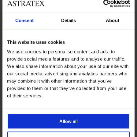
Maia 4D Soft Control
Anette bélelt
Fili bélelt melltartó,
Consent
Details
About
Deluxe bélelt
melltartó
merevítők nélkül
melltartó
16 390 Ft
8 750 Ft
18 190 Ft
This website uses cookies
We use cookies to personalise content and ads, to
provide social media features and to analyse our traffic.
We also share information about your use of our site with
our social media, advertising and analytics partners who
may combine it with other information that you’ve
provided to them or that they’ve collected from your use
of their services.
Simplicity T-Shirt Bra
bélelt melltartó
Allow all
9 090 Ft