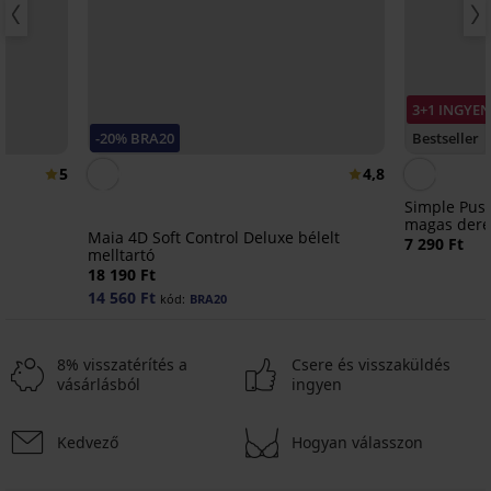
3+1 INGYEN
-20% BRA20
Bestseller
5
4,8
Simple Push
magas deré
Maia 4D Soft Control Deluxe bélelt
7 290 Ft
melltartó
18 190 Ft
14 560 Ft
kód:
BRA20
8% visszatérítés a
Csere és visszaküldés
vásárlásból
ingyen
Kedvező
Hogyan válasszon