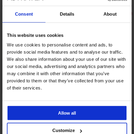
Marte bélelt
Fili bélelt melltartó,
Simplicity T-Shirt Bra
Consent
Details
About
melltartó
merevítők nélkül
bélelt melltartó
27 290 Ft
8 750 Ft
9 090 Ft
This website uses cookies
We use cookies to personalise content and ads, to
provide social media features and to analyse our traffic.
We also share information about your use of our site with
our social media, advertising and analytics partners who
may combine it with other information that you’ve
provided to them or that they’ve collected from your use
of their services.
Triumph Shape
Smart P merevítő
nélküli melltartó
Allow all
19 990 Ft
LEÍRÁS
Customize