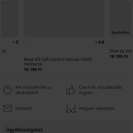
Bestseller
5
4,8
küli
DIVA by IVA
18 190 Ft
Maia 4D Soft Control Deluxe bélelt
melltartó
18 190 Ft
8% visszatérítés a
Csere és visszaküldés
vásárlásból
ingyen
Kedvező
Hogyan válasszon
Ügyfélszolgálat