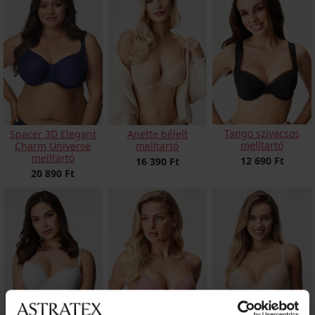
Tango szivacsos
Spacer 3D Elegant
Anette bélelt
melltartó
Charm Universe
melltartó
melltartó
12 690 Ft
16 390 Ft
20 890 Ft