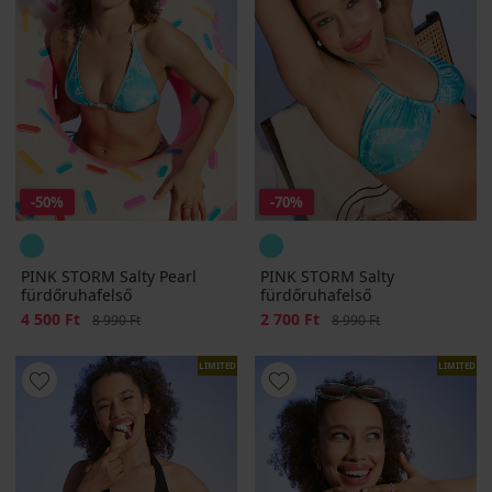
-50%
-70%
PINK STORM Salty Pearl
PINK STORM Salty
fürdőruhafelső
fürdőruhafelső
Kedvezmény
4 500 Ft
Eredeti ár
Kedvezmény
2 700 Ft
Eredeti ár
8 990 Ft
8 990 Ft
LIMITED
LIMITED