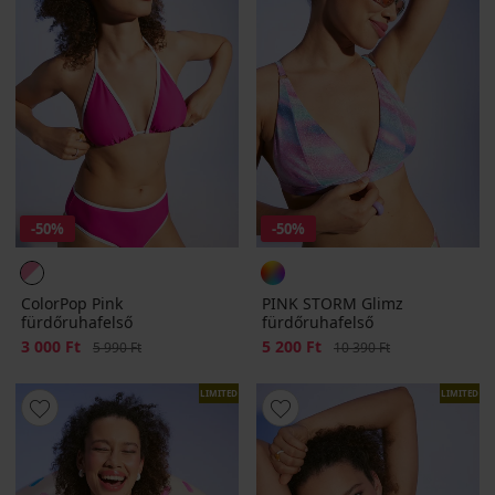
-50%
-50%
ColorPop Pink
PINK STORM Glimz
fürdőruhafelső
fürdőruhafelső
Kedvezmény
3 000 Ft
Eredeti ár
Kedvezmény
5 200 Ft
Eredeti ár
5 990 Ft
10 390 Ft
LIMITED
LIMITED