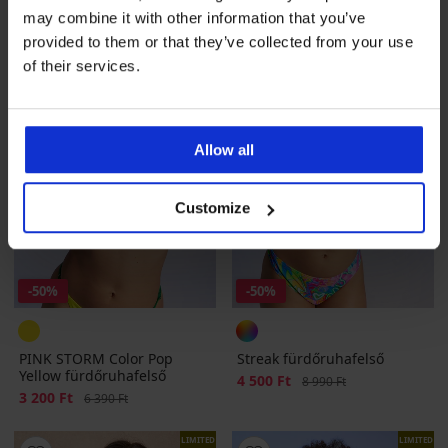
LIMITED
LIMITED
may combine it with other information that you’ve
provided to them or that they’ve collected from your use
of their services.
Allow all
Customize
-50%
-50%
PINK STORM Color Pop
Streak fürdőruhafelső
Yellow fürdőruhafelső
Kedvezmény
4 500 Ft
Eredeti ár
8 990 Ft
Kedvezmény
3 200 Ft
Eredeti ár
6 390 Ft
LIMITED
LIMITED