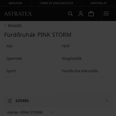
MAGAZIN
CSERE ÉS VISSZAKÜLDÉS
KAPCSOLAT
Bevezető
Fürdőruhák PINK STORM
Női
Férfi
Gyermek
Kiegészítők
Sport
Fürdőruha kiárusítás
SZŰRÉS
márka:
PINK STORM