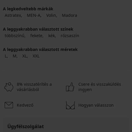
A legkedveltebb márkák
Astratex
MEN-A
Volin
Madora
A leggyakrabban választott színek
többszínű
fekete
kék
rózsaszín
A leggyakrabban választott méretek
L
M
XL
XXL
8% visszatérítés a
Csere és visszaküldés
vásárlásból
ingyen
Kedvező
Hogyan válasszon
Ügyfélszolgálat