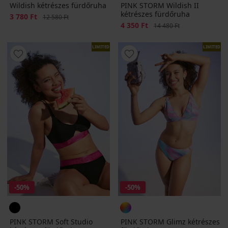
Wildish kétrészes fürdőruha
PINK STORM Wildish II
kétrészes fürdőruha
Kedvezmény
3 780 Ft
Eredeti ár
12 580 Ft
Kedvezmény
4 350 Ft
Eredeti ár
14 480 Ft
LIMITED
LIMITED
-50%
-50%
PINK STORM Soft Studio
PINK STORM Glimz kétrészes