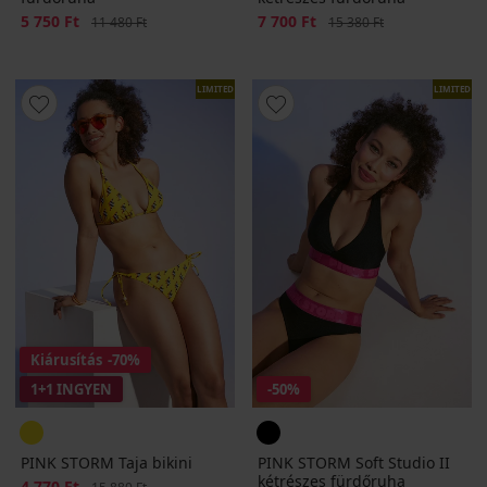
Kedvezmény
5 750 Ft
Eredeti ár
Kedvezmény
7 700 Ft
Eredeti ár
11 480 Ft
15 380 Ft
LIMITED
LIMITED
Kiárusítás
-70%
1+1 INGYEN
-50%
PINK STORM Taja bikini
PINK STORM Soft Studio II
kétrészes fürdőruha
Kedvezmény
4 770 Ft
Eredeti ár