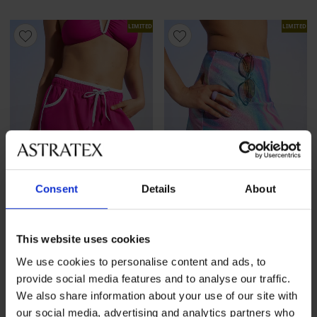
LIMITED
LIMITED
Consent
Details
About
-50%
-60%
This website uses cookies
We use cookies to personalise content and ads, to
PINK STORM Color Pop Pink
PINK STORM Glimz
provide social media features and to analyse our traffic.
sportrövidnadrág
strandszoknya
We also share information about your use of our site with
Kedvezmény
3 200 Ft
Eredeti ár
Kedvezmény
3 640 Ft
Eredeti ár
6 390 Ft
9 090 Ft
our social media, advertising and analytics partners who