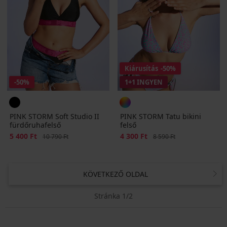
Kiárusítás
-50%
-50%
1+1 INGYEN
PINK STORM Soft Studio II
PINK STORM Tatu bikini
fürdőruhafelső
felső
Kedvezmény
5 400 Ft
Eredeti ár
Kedvezmény
4 300 Ft
Eredeti ár
10 790 Ft
8 590 Ft
KÖVETKEZŐ OLDAL
Stránka 1/2